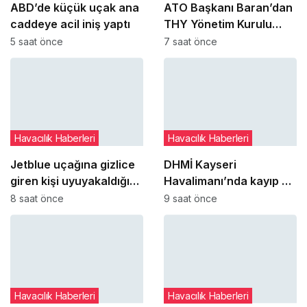
ABD’de küçük uçak ana
ATO Başkanı Baran’dan
caddeye acil iniş yaptı
THY Yönetim Kurulu
Başkanı Şeker’e ziyaret
5 saat önce
7 saat önce
Havacılık Haberleri
Havacılık Haberleri
Jetblue uçağına gizlice
DHMİ Kayseri
giren kişi uyuyakaldığı
Havalimanı’nda kayıp ve
tuvalette yakalandı
buluntu altın gümüş ve
8 saat önce
9 saat önce
değerli taşları satışa
çıkaracak
Havacılık Haberleri
Havacılık Haberleri