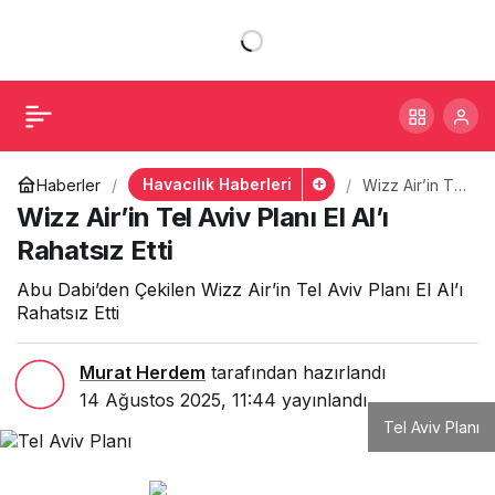
Wizz Air’in Tel Aviv Planı
+
-
0
Paylaş
El Al’ı Rahatsız Etti
Havacılık Haberleri
Haberler
Wizz Air’in Tel
Aviv Planı El
Wizz Air’in Tel Aviv Planı El Al’ı
Al’ı Rahatsız
Etti
Rahatsız Etti
Abu Dabi’den Çekilen Wizz Air’in Tel Aviv Planı El Al’ı
Rahatsız Etti
Murat Herdem
tarafından hazırlandı
14 Ağustos 2025, 11:44
yayınlandı
Tel Aviv Planı