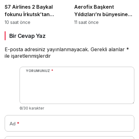
S7 Airlines 2 Baykal
Aerofix Başkent
fokunu İrkutsk’tan
Yıldızları’nı bünyesine
Moskova’ya taşıdı
katıyor
10 saat önce
11 saat önce
Bir Cevap Yaz
E-posta adresiniz yayınlanmayacak.
Gerekli alanlar
*
ile işaretlenmişlerdir
YORUMUNUZ
*
0
/30 karakter
Ad
*