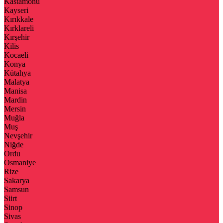
Kastamonu
Kayseri
Kırıkkale
Kırklareli
Kırşehir
Kilis
Kocaeli
Konya
Kütahya
Malatya
Manisa
Mardin
Mersin
Muğla
Muş
Nevşehir
Niğde
Ordu
Osmaniye
Rize
Sakarya
Samsun
Siirt
Sinop
Sivas