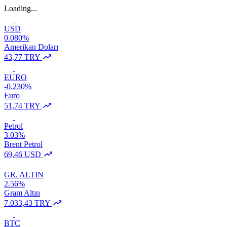
Loading...
USD
0.080%
Amerikan Doları
43,77 TRY
EURO
-0.230%
Euro
51,74 TRY
Petrol
3.03%
Brent Petrol
69,46 USD
GR. ALTIN
2.56%
Gram Altın
7.033,43 TRY
BTC