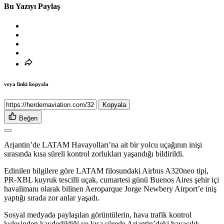
Bu Yazıyı Paylaş
veya linki kopyala
Kopyala
Beğen
Arjantin’de LATAM Havayolları’na ait bir yolcu uçağının inişi
sırasında kısa süreli kontrol zorlukları yaşandığı bildirildi.
Edinilen bilgilere göre LATAM filosundaki Airbus A320neo tipi,
PR-XBL kuyruk tescilli uçak, cumartesi günü Buenos Aires şehir içi
havalimanı olarak bilinen Aeroparque Jorge Newbery Airport’e iniş
yaptığı sırada zor anlar yaşadı.
Sosyal medyada paylaşılan görüntülerin, hava trafik kontrol
kulesinden kaydedildiği ve kısa sürede Arjantin’deki havacılık