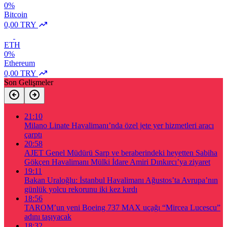
0%
Bitcoin
0,00 TRY
ETH
0%
Ethereum
0,00 TRY
Son Gelişmeler
21:10
Milano Linate Havalimanı’nda özel jete yer hizmetleri aracı
çarptı
20:58
AJET Genel Müdürü Sarp ve beraberindeki heyetten Sabiha
Gökçen Havalimanı Mülki İdare Amiri Dınkırcı’ya ziyaret
19:11
Bakan Uraloğlu: İstanbul Havalimanı Ağustos’ta Avrupa’nın
günlük yolcu rekorunu iki kez kırdı
18:56
TAROM’un yeni Boeing 737 MAX uçağı “Mircea Lucescu”
adını taşıyacak
18:32