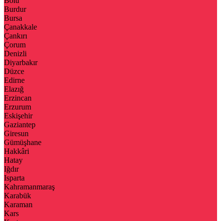
Bolu
Burdur
Bursa
Çanakkale
Çankırı
Çorum
Denizli
Diyarbakır
Düzce
Edirne
Elazığ
Erzincan
Erzurum
Eskişehir
Gaziantep
Giresun
Gümüşhane
Hakkâri
Hatay
Iğdır
Isparta
Kahramanmaraş
Karabük
Karaman
Kars