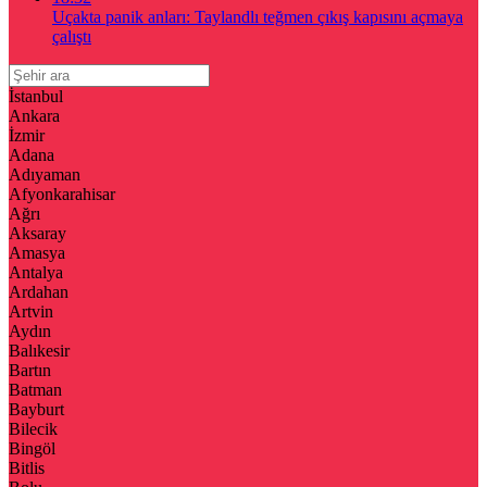
Uçakta panik anları: Taylandlı teğmen çıkış kapısını açmaya
çalıştı
İstanbul
Ankara
İzmir
Adana
Adıyaman
Afyonkarahisar
Ağrı
Aksaray
Amasya
Antalya
Ardahan
Artvin
Aydın
Balıkesir
Bartın
Batman
Bayburt
Bilecik
Bingöl
Bitlis