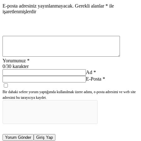
E-posta adresiniz yayınlanmayacak.
Gerekli alanlar
*
ile
işaretlenmişlerdir
Yorumunuz
*
0
/30 karakter
Ad
*
E-Posta
*
Bir dahaki sefere yorum yaptığımda kullanılmak üzere adımı, e-posta adresimi ve web site
adresimi bu tarayıcıya kaydet.
Yorum Gönder
Giriş Yap