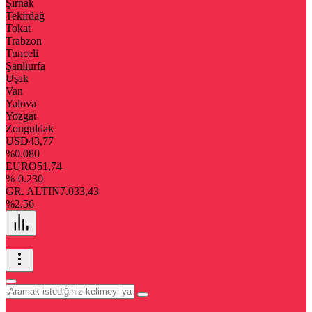
Şırnak
Tekirdağ
Tokat
Trabzon
Tunceli
Şanlıurfa
Uşak
Van
Yalova
Yozgat
Zonguldak
USD
43,77
%0.080
EURO
51,74
%-0.230
GR. ALTIN
7.033,43
%2.56