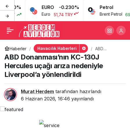
0.080%
EURO
-0.230%
Petrol
ABD Donanması’nın KC-
+
-
0
Euro
Brent Petrol
7 TRY
51,74 TRY
69,
130J Hercules uçağı arıza
nedeniyle Liverpool’a
Havacılık Haberleri
Haberler
ABD
Donanması’nın
ABD Donanması’nın KC-130J
yönlendirildi
KC-130J
Hercules
Hercules uçağı arıza nedeniyle
uçağı arıza
Liverpool’a yönlendirildi
nedeniyle
Liverpool’a
yönlendirildi
Murat Herdem
tarafından hazırlandı
6 Haziran 2026, 16:46
yayınlandı