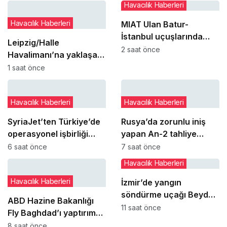
Havacılık Haberleri
Havacılık Haberleri
MIAT Ulan Batur-
İstanbul uçuşlarında
Leipzig/Halle
geçici güzergah
2 saat önce
Havalimanı’na yaklaşan
değişikliğine gitti
DHL uçağı bilinmeyen
1 saat önce
cisimle çarpıştı
Havacılık Haberleri
Havacılık Haberleri
SyriaJet’ten Türkiye’de
Rusya’da zorunlu iniş
operasyonel işbirliği
yapan An-2 tahliye
adımı
sırasında daha ağır
6 saat önce
7 saat önce
hasar gördü
Havacılık Haberleri
Havacılık Haberleri
İzmir’de yangın
söndürme uçağı Beydağ
ABD Hazine Bakanlığı
Baraj Göleti’nde yeniden
11 saat önce
Fly Baghdad’ı yaptırım
havalanamadı
listesinden çıkardı
8 saat önce