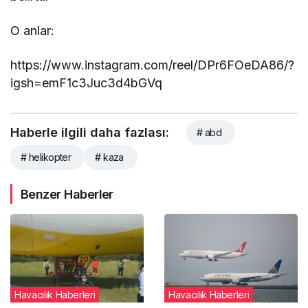
O anlar:
https://www.instagram.com/reel/DPr6FOeDA86/?
igsh=emF1c3Juc3d4bGVq
Haberle ilgili daha fazlası:
# abd
# helikopter
# kaza
Benzer Haberler
Havacılık Haberleri
Havacılık Haberleri