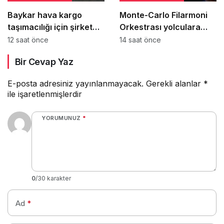
Baykar hava kargo
Monte-Carlo Filarmoni
taşımacılığı için şirket
Orkestrası yolculara
kurmaya hazırlanıyor
uçakta sürpriz konser
12 saat önce
14 saat önce
verdi
Bir Cevap Yaz
E-posta adresiniz yayınlanmayacak.
Gerekli alanlar
*
ile işaretlenmişlerdir
YORUMUNUZ
*
0
/30 karakter
Ad
*