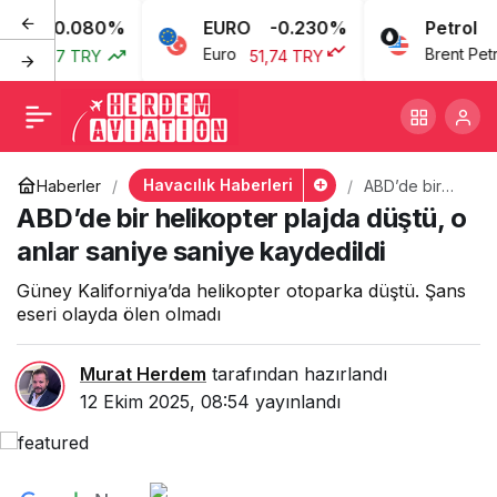
0.080%
EURO
-0.230%
Petrol
ABD’de bir helikopter
+
-
0
Euro
Brent Petrol
43,77 TRY
51,74 TRY
plajda düştü, o anlar
saniye saniye kaydedildi
Havacılık Haberleri
Haberler
ABD’de bir
helikopter
ABD’de bir helikopter plajda düştü, o
plajda düştü,
o anlar saniye
anlar saniye saniye kaydedildi
saniye
kaydedildi
Güney Kaliforniya’da helikopter otoparka düştü. Şans
eseri olayda ölen olmadı
Murat Herdem
tarafından hazırlandı
12 Ekim 2025, 08:54
yayınlandı