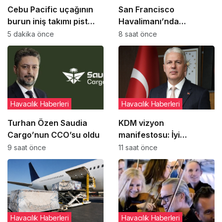
Cebu Pacific uçağının
San Francisco
burun iniş takımı pist
Havalimanı’nda
dönüşünde çim alana
uçakların paralel
5 dakika önce
8 saat önce
çıktı
pistlere inişleri 12
Ağustos’ta yeniden
başlıyor
Havacılık Haberleri
Havacılık Haberleri
Turhan Özen Saudia
KDM vizyon
Cargo’nun CCO’su oldu
manifestosu: İyi
yönetimi kişilere bağlı
9 saat önce
11 saat önce
olmaktan çıkarıp
kurumsal refleks haline
getirmek
Havacılık Haberleri
Havacılık Haberleri