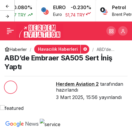
0.080%
EURO
-0.230%
Petrol
ABD’de Embraer SA505
+
-
0
Euro
Brent Petrol
43,77 TRY
51,74 TRY
Sert İniş Yaptı
Havacılık Haberleri
Haberler
ABD’de
Embraer
ABD’de Embraer SA505 Sert İniş
SA505 Sert
İniş Yaptı
Yaptı
Herdem Aviation 2
tarafından
hazırlandı
3 Mart 2025, 15:56
yayınlandı