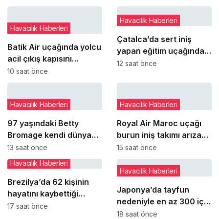
Havacılık Haberleri
Havacılık Haberleri
Çatalca’da sert iniş
Batik Air uçağında yolcu
yapan eğitim uçağındaki
acil çıkış kapısını
öğrenci pilot yaralandı
12 saat önce
açmaya çalıştı
10 saat önce
Havacılık Haberleri
Havacılık Haberleri
97 yaşındaki Betty
Royal Air Maroc uçağı
Bromage kendi dünya
burun iniş takımı arızası
rekorunu yeniden kırdı
nedeniyle pistte kaldı
13 saat önce
15 saat önce
Havacılık Haberleri
Havacılık Haberleri
Brezilya’da 62 kişinin
Japonya’da tayfun
hayatını kaybettiği
nedeniyle en az 300 iç
Voepass kazasında yeni
17 saat önce
hat seferi iptal edildi
18 saat önce
ayrıntılar ortaya çıktı