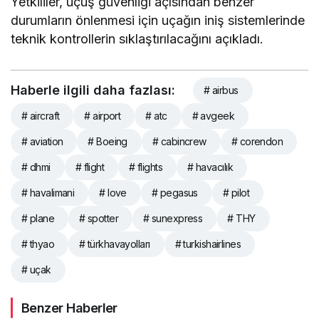
Yetkililer, uçuş güvenliği açısından benzer
durumların önlenmesi için uçağın iniş sistemlerinde
teknik kontrollerin sıklaştırılacağını açıkladı.
Haberle ilgili daha fazlası:
# airbus
# aircraft
# airport
# atc
# avgeek
# aviation
# Boeing
# cabincrew
# corendon
# dhmi
# flight
# flights
# havacılık
# havalimani
# love
# pegasus
# pilot
# plane
# spotter
# sunexpress
# THY
# thyao
# türkhavayolları
# turkishairlines
# uçak
Benzer Haberler