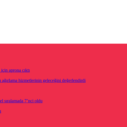
için aprona çıktı
ğırlama hizmetlerinin geleceğini değerlendirdi
el sıralamada 7’nci oldu
u