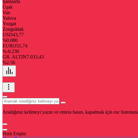
Şanlıurfa
Uşak
Van
Yalova
Yozgat
Zonguldak
USD
43,77
%0.080
EURO
51,74
%-0.230
GR. ALTIN
7.033,43
%2.56
Aradığınız kelimeyi yazın ve entera basın, kapatmak için esc butonuna
Hızlı Erişim