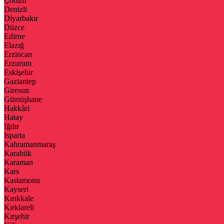
Çorum
Denizli
Diyarbakır
Düzce
Edirne
Elazığ
Erzincan
Erzurum
Eskişehir
Gaziantep
Giresun
Gümüşhane
Hakkâri
Hatay
Iğdır
Isparta
Kahramanmaraş
Karabük
Karaman
Kars
Kastamonu
Kayseri
Kırıkkale
Kırklareli
Kırşehir