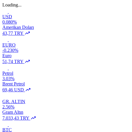
Loading...
USD
0.080%
Amerikan Doları
43,77 TRY
EURO
-0.230%
Euro
51,74 TRY
Petrol
3.03%
Brent Petrol
69,46 USD
GR. ALTIN
2.56%
Gram Altın
7.033,43 TRY
BTC