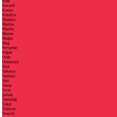
Kilis
Kocaeli
Konya
Kütahya
Malatya
Manisa
Mardin
Mersin
Muğla
Muş
Nevşehir
Niğde
Ordu
Osmaniye
Rize
Sakarya
Samsun
Siirt
Sinop
Sivas
Şırnak
Tekirdağ
Tokat
Trabzon
Tunceli