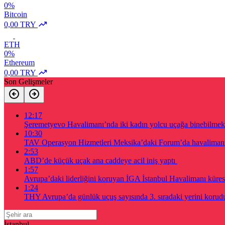
0%
Bitcoin
0,00 TRY
ETH
0%
Ethereum
0,00 TRY
Son Gelişmeler
12:17
Şeremetyevo Havalimanı’nda iki kadın yolcu uçağa binebilmek 
10:30
TAV Operasyon Hizmetleri Meksika’daki Forum’da havalimanı a
2:53
ABD’de küçük uçak ana caddeye acil iniş yaptı
1:57
Avrupa’daki liderliğini koruyan İGA İstanbul Havalimanı küres
1:24
THY Avrupa’da günlük uçuş sayısında 3. sıradaki yerini korud
İstanbul