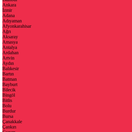
Ankara
İzmir
Adana
Adıyaman
Afyonkarahisar
Ağrı
Aksaray
Amasya
Antalya
Ardahan
Artvin
Aydın
Balıkesir
Bartın
Batman
Bayburt
Bilecik
Bingöl
Bitlis
Bolu
Burdur
Bursa
Çanakkale
Çankırı