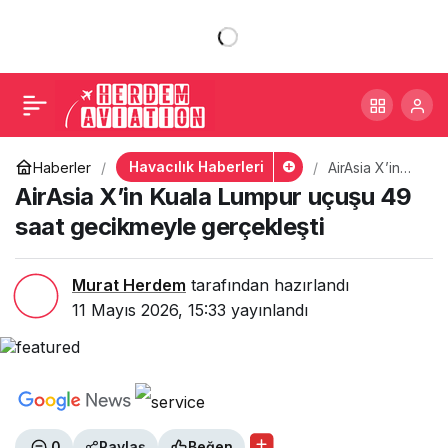
AirAsia X’in Kuala
+
-
0
Paylaş
Lumpur uçuşu 49 saat
gecikmeyle gerçekleşti
Havacılık Haberleri
Haberler
AirAsia X’in
Kuala Lumpur
AirAsia X’in Kuala Lumpur uçuşu 49
uçuşu 49 saat
gecikmeyle
saat gecikmeyle gerçekleşti
gerçekleşti
Murat Herdem
tarafından hazırlandı
11 Mayıs 2026, 15:33
yayınlandı
0
Paylaş
Beğen