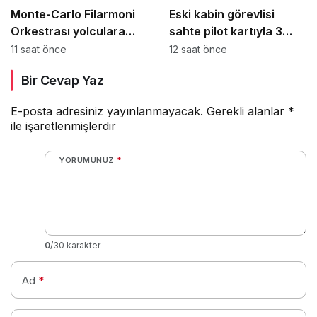
Monte-Carlo Filarmoni
Eski kabin görevlisi
Orkestrası yolculara
sahte pilot kartıyla 3
uçakta sürpriz konser
ABD hava yolu
11 saat önce
12 saat önce
verdi
şirketinden yüzlerce
Bir Cevap Yaz
ücretsiz uçuş aldı
E-posta adresiniz yayınlanmayacak.
Gerekli alanlar
*
ile işaretlenmişlerdir
YORUMUNUZ
*
0
/30 karakter
Ad
*