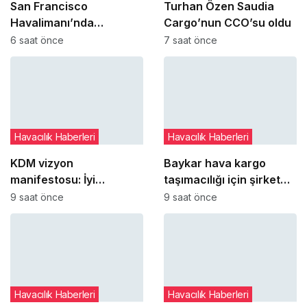
San Francisco
Turhan Özen Saudia
Havalimanı’nda
Cargo’nun CCO’su oldu
uçakların paralel
6 saat önce
7 saat önce
pistlere inişleri 12
Ağustos’ta yeniden
başlıyor
Havacılık Haberleri
Havacılık Haberleri
KDM vizyon
Baykar hava kargo
manifestosu: İyi
taşımacılığı için şirket
yönetimi kişilere bağlı
kurmaya hazırlanıyor
9 saat önce
9 saat önce
olmaktan çıkarıp
kurumsal refleks haline
getirmek
Havacılık Haberleri
Havacılık Haberleri