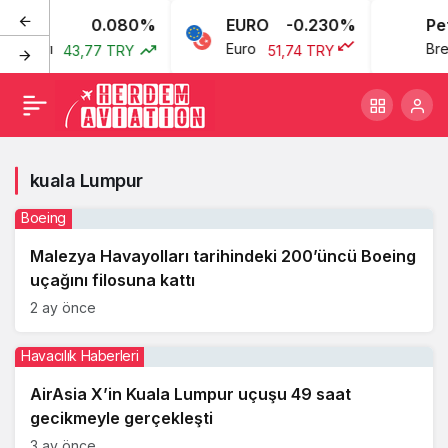
0.080%
EURO
-0.230%
Pet
 Doları
Euro
Bren
43,77 TRY
51,74 TRY
kuala Lumpur
Boeing
Malezya Havayolları tarihindeki 200’üncü Boeing
uçağını filosuna kattı
2 ay önce
Havacılık Haberleri
AirAsia X’in Kuala Lumpur uçuşu 49 saat
gecikmeyle gerçekleşti
3 ay önce