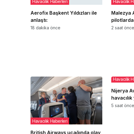
Havacılık Haberleri
Havacılık H
Aerofix Başkent Yıldızları ile
Malezya A
anlaştı:
pilotlardan ‘zoru
uyuşturucu
18 dakika önce
2 saat önc
Sırada ka
Havacılık H
Nijerya A
havacılık 
oldu
5 saat önc
Havacılık Haberleri
British Airways uçağında olay