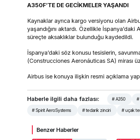
A350F’TE DE GECİKMELER YAŞANDI
Kaynaklar ayrıca kargo versiyonu olan Air
yaşandığını aktardı. Özellikle İspanya’daki Ai
süreçte aksaklıklar bulunduğu kaydedildi.
İspanya’daki söz konusu tesislerin, savun
(Construcciones Aeronáuticas SA) mirası üzeri
Airbus ise konuya ilişkin resmi açıklama ya
Haberle ilgili daha fazlası:
# A350
#
# Spirit AeroSystems
# tedarik zinciri
# uçak tes
Benzer Haberler