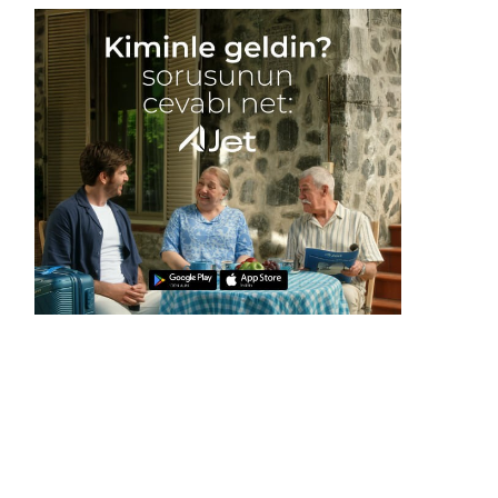
yetkilendirildi
Gece Modu
Gece modunu seçin.
Sistem Modu
Sistem modunu seçin.