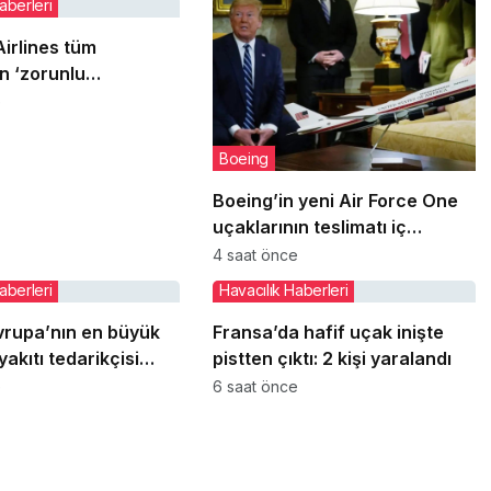
aberleri
irlines tüm
nlu
 testi’ istedi:
e
bin memurları var
Boeing
Boeing’in yeni Air Force One
uçaklarının teslimatı iç
tasarım sorunları yüzünden
4 saat önce
gecikiyor
aberleri
Havacılık Haberleri
vrupa’nın en büyük
Fransa’da hafif uçak inişte
yakıtı tedarikçisi
pistten çıktı: 2 kişi yaralandı
e
6 saat önce