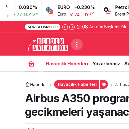
0.080%
EURO
-0.230%
Petrol
Euro
Brent Petrol
3,77 TRY
51,74 TRY
6
21:08
Aerofix Başkent Yıldızl
SON GELIŞMELER
Havacılık Haberleri
Yazarlarımız
S
Havacılık Haberleri
Haberler
Airbus
Airbus A350 program
gecikmeleri yaşana