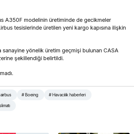
bus A350F modelinin üretiminde de gecikmeler
rbus tesislerinde üretilen yeni kargo kapısına ilişkin
ma sanayine yönelik üretim geçmişi bulunan CASA
ne şekillendiği belirtildi.
pmadı.
 airbus
# Boeing
# Havacılık haberleri
limatı