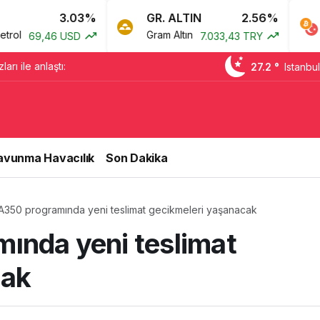
3.03%
GR. ALTIN
2.56%
BTC
Gram Altın
Bitcoi
9,46 USD
7.033,43 TRY
arı ile anlaştı:
27.2 °
Istanbul
avunma Havacılık
Son Dakika
 A350 programında yeni teslimat gecikmeleri yaşanacak
ında yeni teslimat
cak