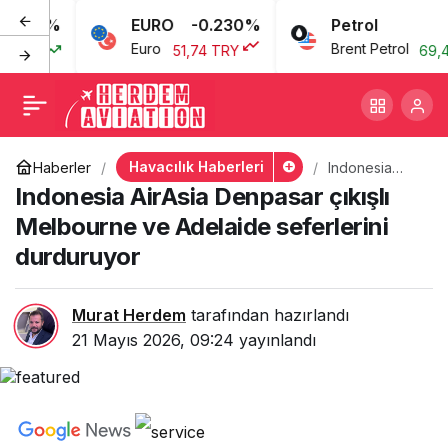
080%
EURO
-0.230%
Petrol
3
Indonesia AirAsia
+
-
0
Euro
Brent Petrol
RY
51,74 TRY
69,46 
Denpasar çıkışlı
Melbourne ve Adelaide
Havacılık Haberleri
Haberler
Indonesia
AirAsia
Indonesia AirAsia Denpasar çıkışlı
seferlerini durduruyor
Denpasar
çıkışlı
Melbourne ve Adelaide seferlerini
Melbourne ve
durduruyor
Adelaide
seferlerini
durduruyor
Murat Herdem
tarafından hazırlandı
21 Mayıs 2026, 09:24
yayınlandı