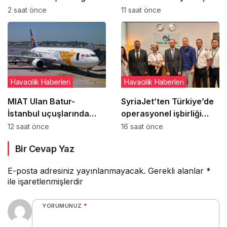
Baghdad ile ilgili
DHL uçağı bilinmeyen
2 saat önce
11 saat önce
detaylar ortaya çıktı
cisimle çarpıştı
Havacılık Haberleri
Havacılık Haberleri
MIAT Ulan Batur-
SyriaJet’ten Türkiye’de
İstanbul uçuşlarında
operasyonel işbirliği
geçici güzergah
adımı
12 saat önce
16 saat önce
değişikliğine gitti
Bir Cevap Yaz
E-posta adresiniz yayınlanmayacak.
Gerekli alanlar
*
ile işaretlenmişlerdir
YORUMUNUZ
*