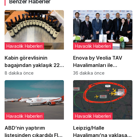
Benzer Haberler
Havacılık Haberleri
Havacılık Haberleri
Kabin görevlisinin
Enova by Veolia TAV
bagajından yaklaşık 22
Havalimanları ile
bin dolarlık şarap çıktı
Türkiye’deki Enerji
8 dakika önce
36 dakika önce
Performans
Sözleşmelerine imza attı
Havacılık Haberleri
Havacılık Haberleri
ABD’nin yaptırım
Leipzig/Halle
listesinden çıkardığı Fly
Havalimanı’na yaklaşan