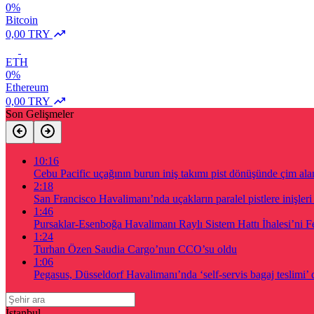
0%
Bitcoin
0,00 TRY
ETH
0%
Ethereum
0,00 TRY
Son Gelişmeler
10:16
Cebu Pacific uçağının burun iniş takımı pist dönüşünde çim alan
2:18
San Francisco Havalimanı’nda uçakların paralel pistlere inişler
1:46
Pursaklar-Esenboğa Havalimanı Raylı Sistem Hattı İhalesi’ni Fe
1:24
Turhan Özen Saudia Cargo’nun CCO’su oldu
1:06
Pegasus, Düsseldorf Havalimanı’nda ‘self-servis bagaj teslimi’ 
İstanbul