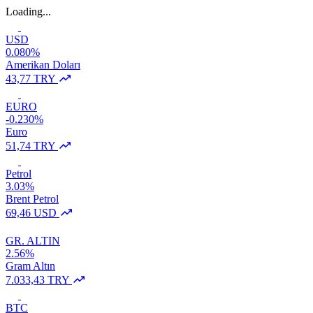
Loading...
USD
0.080%
Amerikan Doları
43,77 TRY
EURO
-0.230%
Euro
51,74 TRY
Petrol
3.03%
Brent Petrol
69,46 USD
GR. ALTIN
2.56%
Gram Altın
7.033,43 TRY
BTC