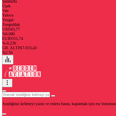
Şanlıurfa
Uşak
Van
Yalova
Yozgat
Zonguldak
USD
43,77
%0.080
EURO
51,74
%-0.230
GR. ALTIN
7.033,43
%2.56
Aradığınız kelimeyi yazın ve entera basın, kapatmak için esc butonuna