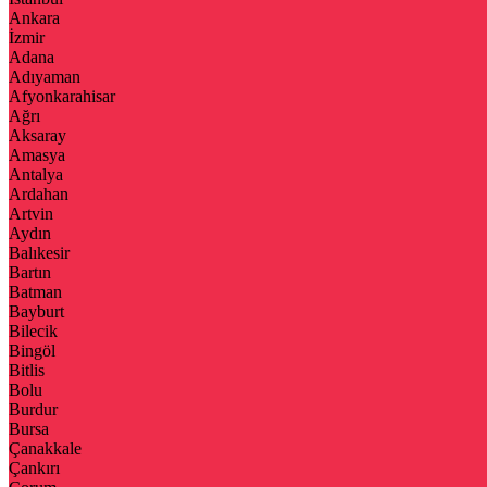
Ankara
İzmir
Adana
Adıyaman
Afyonkarahisar
Ağrı
Aksaray
Amasya
Antalya
Ardahan
Artvin
Aydın
Balıkesir
Bartın
Batman
Bayburt
Bilecik
Bingöl
Bitlis
Bolu
Burdur
Bursa
Çanakkale
Çankırı