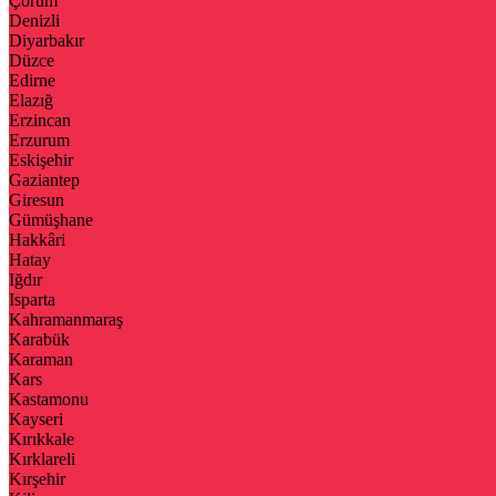
Çorum
Denizli
Diyarbakır
Düzce
Edirne
Elazığ
Erzincan
Erzurum
Eskişehir
Gaziantep
Giresun
Gümüşhane
Hakkâri
Hatay
Iğdır
Isparta
Kahramanmaraş
Karabük
Karaman
Kars
Kastamonu
Kayseri
Kırıkkale
Kırklareli
Kırşehir