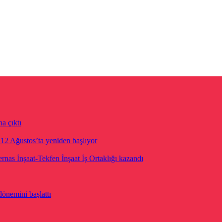
a çıktı
i 12 Ağustos’ta yeniden başlıyor
rnas İnşaat-Tekfen İnşaat İş Ortaklığı kazandı
dönemini başlattı