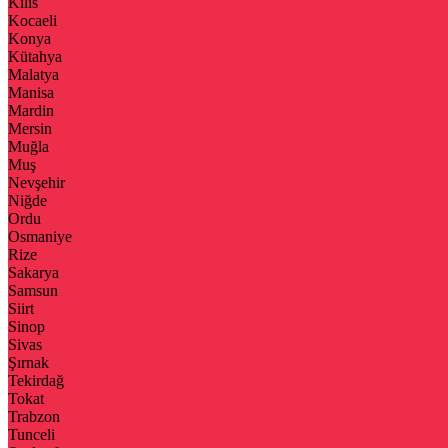
Kilis
Kocaeli
Konya
Kütahya
Malatya
Manisa
Mardin
Mersin
Muğla
Muş
Nevşehir
Niğde
Ordu
Osmaniye
Rize
Sakarya
Samsun
Siirt
Sinop
Sivas
Şırnak
Tekirdağ
Tokat
Trabzon
Tunceli