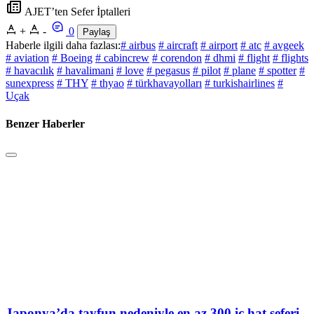
AJET’ten Sefer İptalleri
+
-
0
Paylaş
Haberle ilgili daha fazlası:
# airbus
# aircraft
# airport
# atc
# avgeek
# aviation
# Boeing
# cabincrew
# corendon
# dhmi
# flight
# flights
# havacılık
# havalimani
# love
# pegasus
# pilot
# plane
# spotter
#
sunexpress
# THY
# thyao
# türkhavayolları
# turkishairlines
#
Uçak
Benzer Haberler
Japonya’da tayfun nedeniyle en az 300 iç hat seferi