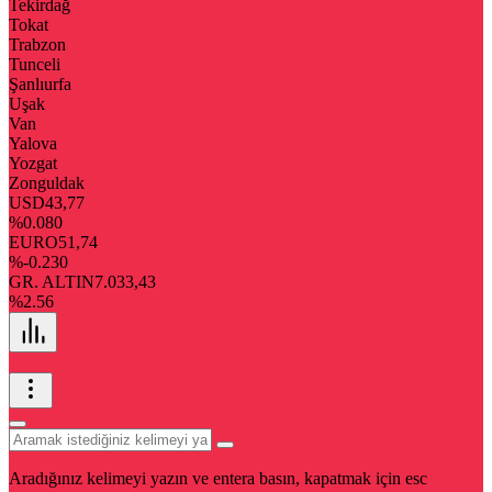
Tekirdağ
Tokat
Trabzon
Tunceli
Şanlıurfa
Uşak
Van
Yalova
Yozgat
Zonguldak
USD
43,77
%0.080
EURO
51,74
%-0.230
GR. ALTIN
7.033,43
%2.56
Aradığınız kelimeyi yazın ve entera basın, kapatmak için esc