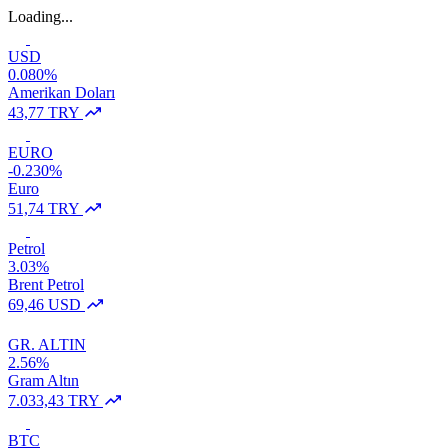
Loading...
USD
0.080%
Amerikan Doları
43,77 TRY
EURO
-0.230%
Euro
51,74 TRY
Petrol
3.03%
Brent Petrol
69,46 USD
GR. ALTIN
2.56%
Gram Altın
7.033,43 TRY
BTC