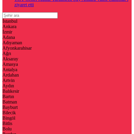
ziyaret etti
İstanbul
Ankara
İzmir
Adana
Adıyaman
Afyonkarahisar
Ağrı
Aksaray
Amasya
Antalya
Ardahan
Artvin
Aydın
Balıkesir
Bartın
Batman
Bayburt
Bilecik
Bingöl
Bitlis
Bolu