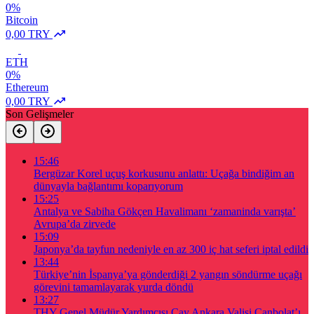
0%
Bitcoin
0,00 TRY
ETH
0%
Ethereum
0,00 TRY
Son Gelişmeler
15:46
Bergüzar Korel uçuş korkusunu anlattı: Uçağa bindiğim an
dünyayla bağlantımı koparıyorum
15:25
Antalya ve Sabiha Gökçen Havalimanı ‘zamaninda varışta’
Avrupa’da zirvede
15:09
Japonya’da tayfun nedeniyle en az 300 iç hat seferi iptal edildi
13:44
Türkiye’nin İspanya’ya gönderdiği 2 yangın söndürme uçağı
görevini tamamlayarak yurda döndü
13:27
THY Genel Müdür Yardımcısı Çay Ankara Valisi Canbolat’ı