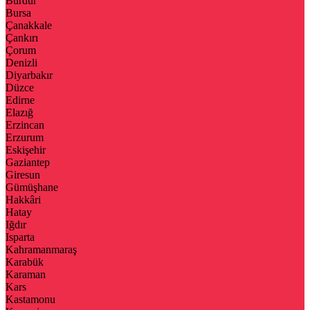
Burdur
Bursa
Çanakkale
Çankırı
Çorum
Denizli
Diyarbakır
Düzce
Edirne
Elazığ
Erzincan
Erzurum
Eskişehir
Gaziantep
Giresun
Gümüşhane
Hakkâri
Hatay
Iğdır
Isparta
Kahramanmaraş
Karabük
Karaman
Kars
Kastamonu