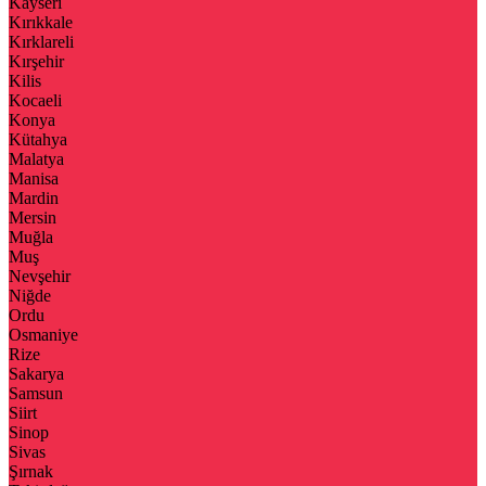
Kayseri
Kırıkkale
Kırklareli
Kırşehir
Kilis
Kocaeli
Konya
Kütahya
Malatya
Manisa
Mardin
Mersin
Muğla
Muş
Nevşehir
Niğde
Ordu
Osmaniye
Rize
Sakarya
Samsun
Siirt
Sinop
Sivas
Şırnak