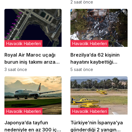
rekorunu yeniden kırdı
2 saat önce
Havacılık Haberleri
Havacılık Haberleri
Royal Air Maroc uçağı
Brezilya’da 62 kişinin
burun iniş takımı arızası
hayatını kaybettiği
nedeniyle pistte kaldı
Voepass kazasında yeni
3 saat önce
5 saat önce
ayrıntılar ortaya çıktı
Havacılık Haberleri
Havacılık Haberleri
Japonya’da tayfun
Türkiye’nin İspanya’ya
nedeniyle en az 300 iç
gönderdiği 2 yangın