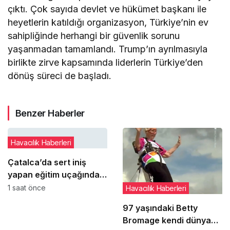
çıktı. Çok sayıda devlet ve hükümet başkanı ile
heyetlerin katıldığı organizasyon, Türkiye’nin ev
sahipliğinde herhangi bir güvenlik sorunu
yaşanmadan tamamlandı. Trump’ın ayrılmasıyla
birlikte zirve kapsamında liderlerin Türkiye’den
dönüş süreci de başladı.
Benzer Haberler
Havacılık Haberleri
Çatalca’da sert iniş
yapan eğitim uçağındaki
öğrenci pilot yaralandı
1 saat önce
Havacılık Haberleri
97 yaşındaki Betty
Bromage kendi dünya