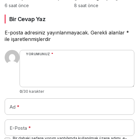
hat seferi iptal edildi
söndürme uçağı
6 saat önce
8 saat önce
görevini tamamlayarak
Bir Cevap Yaz
yurda döndü
E-posta adresiniz yayınlanmayacak.
Gerekli alanlar
*
ile işaretlenmişlerdir
YORUMUNUZ
*
0
/30 karakter
Ad
*
E-Posta
*
Bir dahaki sefere yorum yaptığımda kullanılmak üzere adımı, e-