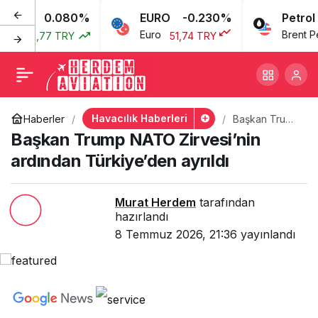
0.080%
EURO
-0.230%
Petrol
Başkan Trump NATO
+
-
0
Euro
Brent Petro
43,77 TRY
51,74 TRY
Zirvesi’nin ardından
Türkiye’den ayrıldı
Havacılık Haberleri
Haberler
Başkan Trump
NATO
Başkan Trump NATO Zirvesi’nin
Zirvesi’nin
ardından
ardından Türkiye’den ayrıldı
Türkiye’den
ayrıldı
Murat Herdem
tarafından
hazırlandı
8 Temmuz 2026, 21:36
yayınlandı