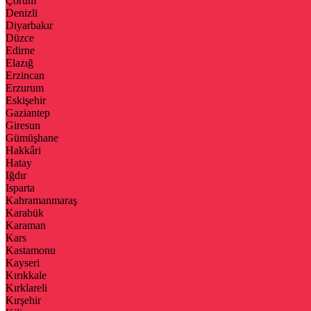
Çorum
Denizli
Diyarbakır
Düzce
Edirne
Elazığ
Erzincan
Erzurum
Eskişehir
Gaziantep
Giresun
Gümüşhane
Hakkâri
Hatay
Iğdır
Isparta
Kahramanmaraş
Karabük
Karaman
Kars
Kastamonu
Kayseri
Kırıkkale
Kırklareli
Kırşehir