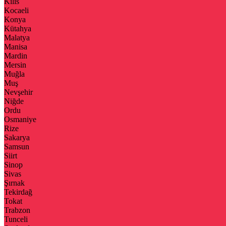
Kilis
Kocaeli
Konya
Kütahya
Malatya
Manisa
Mardin
Mersin
Muğla
Muş
Nevşehir
Niğde
Ordu
Osmaniye
Rize
Sakarya
Samsun
Siirt
Sinop
Sivas
Şırnak
Tekirdağ
Tokat
Trabzon
Tunceli