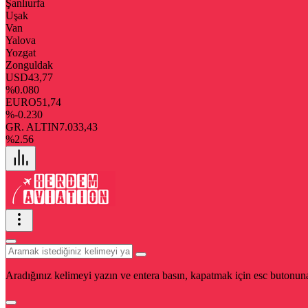
Şanlıurfa
Uşak
Van
Yalova
Yozgat
Zonguldak
USD
43,77
%0.080
EURO
51,74
%-0.230
GR. ALTIN
7.033,43
%2.56
Aradığınız kelimeyi yazın ve entera basın, kapatmak için esc butonuna