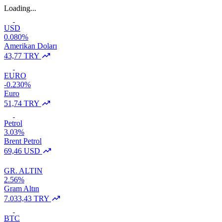
Loading...
USD
0.080%
Amerikan Doları
43,77 TRY
EURO
-0.230%
Euro
51,74 TRY
Petrol
3.03%
Brent Petrol
69,46 USD
GR. ALTIN
2.56%
Gram Altın
7.033,43 TRY
BTC