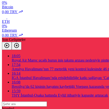
0%
Bitcoin
0,00 TRY
ETH
0%
Ethereum
0,00 TRY
Son Gelişmeler
18:05
Royal Air Maroc uçağı burun iniş takımı arızası nedeniyle pistte
17:54
Antalya Havalimanı’nın 77 metrelik yeni kontrol kulesinde 46 m
16:14
İGA İstanbul Havalimanı’nda erişilebilirliğe katkı sağlayan ‘Ca
16:08
Brezilya’da 62 kişinin hayatını kaybettiği Voepass kazasında yeni
15:59
THY İstanbul-Osaka hattında Eylül itibariyle kapasite artıracak
İstanbul