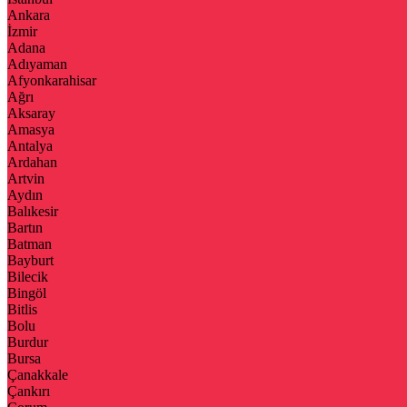
Ankara
İzmir
Adana
Adıyaman
Afyonkarahisar
Ağrı
Aksaray
Amasya
Antalya
Ardahan
Artvin
Aydın
Balıkesir
Bartın
Batman
Bayburt
Bilecik
Bingöl
Bitlis
Bolu
Burdur
Bursa
Çanakkale
Çankırı