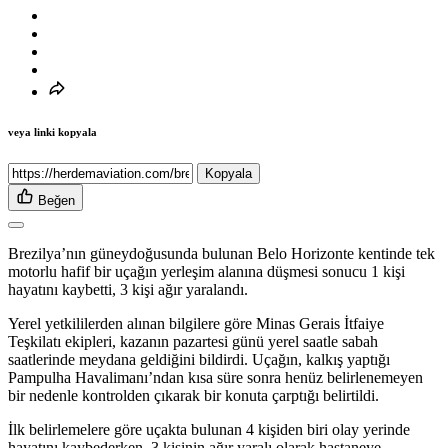
veya linki kopyala
Kopyala
Beğen
Brezilya’nın güneydoğusunda bulunan Belo Horizonte kentinde tek
motorlu hafif bir uçağın yerleşim alanına düşmesi sonucu 1 kişi
hayatını kaybetti, 3 kişi ağır yaralandı.
Yerel yetkililerden alınan bilgilere göre Minas Gerais İtfaiye
Teşkilatı ekipleri, kazanın pazartesi günü yerel saatle sabah
saatlerinde meydana geldiğini bildirdi. Uçağın, kalkış yaptığı
Pampulha Havalimanı’ndan kısa süre sonra henüz belirlenemeyen
bir nedenle kontrolden çıkarak bir konuta çarptığı belirtildi.
İlk belirlemelere göre uçakta bulunan 4 kişiden biri olay yerinde
hayatını kaybederken, 3 kişinin ağır yaralı olarak hastaneye