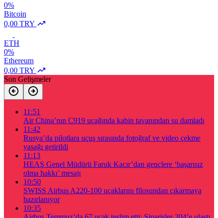
0%
Bitcoin
0,00 TRY
ETH
0%
Ethereum
0,00 TRY
Son Gelişmeler
11:51
Air China’nın C919 uçağında kabin tavanından su damladı
11:42
Rusya’da pilotlara uçuş sırasında fotoğraf ve video çekme
yasağı getirildi
11:13
HEAŞ Genel Müdürü Faruk Kacır’dan gençlere ‘başarısız
olma hakkı’ mesajı
10:50
SWISS Airbus A220-100 uçaklarını filosundan çıkarmaya
hazırlanıyor
10:35
Airbus Temmuz’da 67 uçak teslim etti: Siparişler 204’e ulaştı