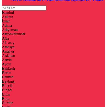
İstanbul
Ankara
İzmir
Adana
Adıyaman
Afyonkarahisar
Ağrı
Aksaray
Amasya
Antalya
Ardahan
Artvin
Aydın
Balıkesir
Bartın
Batman
Bayburt
Bilecik
Bingöl
Bitlis
Bolu
Burdur