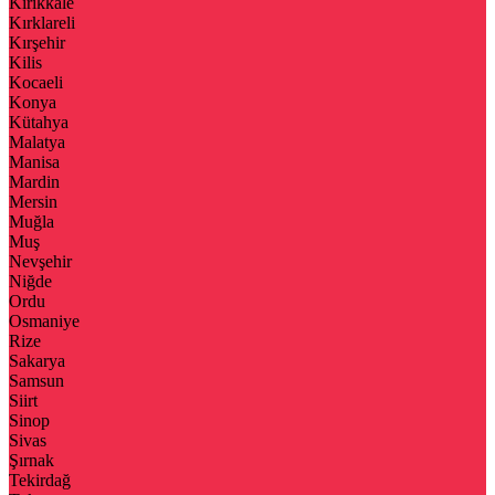
Kırıkkale
Kırklareli
Kırşehir
Kilis
Kocaeli
Konya
Kütahya
Malatya
Manisa
Mardin
Mersin
Muğla
Muş
Nevşehir
Niğde
Ordu
Osmaniye
Rize
Sakarya
Samsun
Siirt
Sinop
Sivas
Şırnak
Tekirdağ