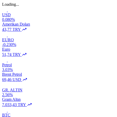
Loading...
USD
0.080%
Amerikan Doları
43,77 TRY
EURO
-0.230%
Euro
51,74 TRY
Petrol
3.03%
Brent Petrol
69,46 USD
GR. ALTIN
2.56%
Gram Altın
7.033,43 TRY
BTC