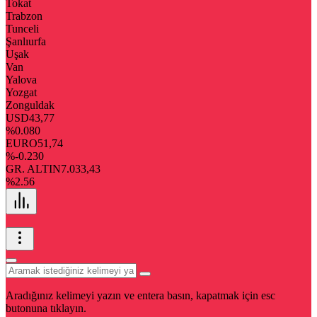
Tokat
Trabzon
Tunceli
Şanlıurfa
Uşak
Van
Yalova
Yozgat
Zonguldak
USD
43,77
%0.080
EURO
51,74
%-0.230
GR. ALTIN
7.033,43
%2.56
Aradığınız kelimeyi yazın ve entera basın, kapatmak için esc
butonuna tıklayın.