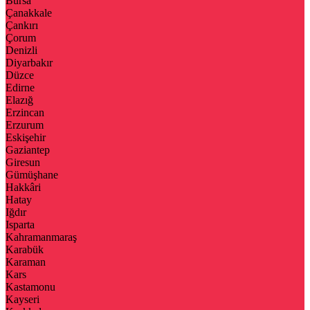
Bursa
Çanakkale
Çankırı
Çorum
Denizli
Diyarbakır
Düzce
Edirne
Elazığ
Erzincan
Erzurum
Eskişehir
Gaziantep
Giresun
Gümüşhane
Hakkâri
Hatay
Iğdır
Isparta
Kahramanmaraş
Karabük
Karaman
Kars
Kastamonu
Kayseri