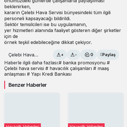
önümüzdeki günlerde çalışanlarla paylaşılması
beklenirken,
kararın Çelebi Hava Servisi bünyesindeki tüm ilgili
personeli kapsayacağı bildirildi.
Sektör temsilcileri ise bu uygulamanın,
yer hizmetleri alanında faaliyet gösteren diğer şirketler
için de
örnek teşkil edebileceğine dikkat çekiyor.
Çelebi Hava
+
-
0
Paylaş
Servisi
Haberle ilgili daha fazlası:
# banka promosyonu
#
Çalışanlarına
Çelebi hava servisi
# havacılık çalışanları
# maaş
Banka
anlaşması
# Yapı Kredi Bankası
Promosyonu
Benzer Haberler
Havacılık Haberleri
Havacılık Haberleri