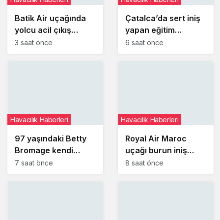
Batik Air uçağında
Çatalca’da sert iniş
yolcu acil çıkış
yapan eğitim
kapısını açmaya
uçağındaki öğrenci
3 saat önce
6 saat önce
çalıştı
pilot yaralandı
Havacılık Haberleri
Havacılık Haberleri
97 yaşındaki Betty
Royal Air Maroc
Bromage kendi
uçağı burun iniş
dünya rekorunu
takımı arızası
7 saat önce
8 saat önce
yeniden kırdı
nedeniyle pistte
kaldı