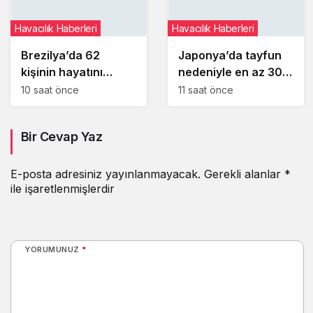
Havacılık Haberleri
Havacılık Haberleri
Brezilya’da 62
Japonya’da tayfun
kişinin hayatını
nedeniyle en az 300
kaybettiği Voepass
iç hat seferi iptal
10 saat önce
11 saat önce
kazasında yeni
edildi
ayrıntılar ortaya çıktı
Bir Cevap Yaz
E-posta adresiniz yayınlanmayacak.
Gerekli alanlar
*
ile işaretlenmişlerdir
YORUMUNUZ
*