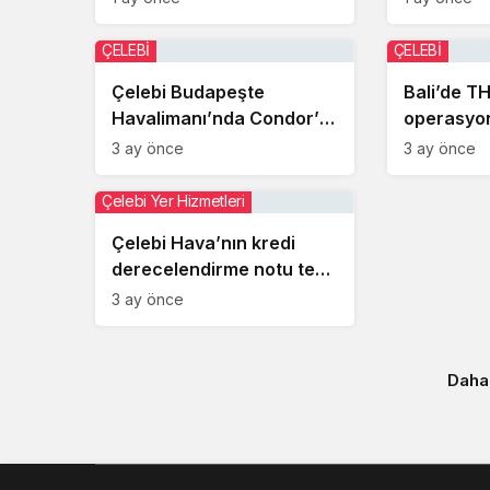
ÇELEBİ
ÇELEBİ
Çelebi Budapeşte
Bali’de T
Havalimanı’nda Condor’a
operasyonl
hizmet sunmaya başladı
pasta kes
3 ay önce
3 ay önce
Çelebi Yer Hizmetleri
Çelebi Hava’nın kredi
derecelendirme notu teyit
edildi
3 ay önce
Daha