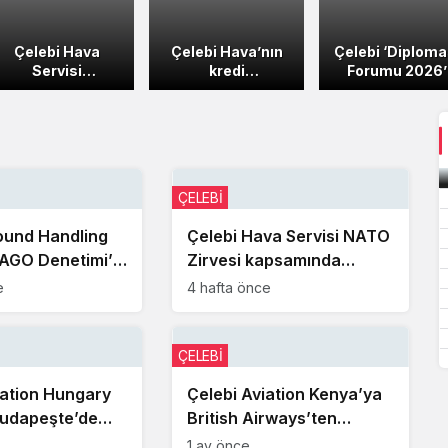
Çelebi Hava
Çelebi Hava’nın
Çelebi ‘Diploma
Servisi
kredi
Forumu 2026’
Çalışanlarına
derecelendirme
operasyonun
Banka
notu teyit edildi
Antalya
Promosyonu
Havalimanı’nd
başarıyla
tamamladı
ÇELEBİ
ound Handling
Çelebi Hava Servisi NATO
SAGO Denetimi’ni
Zirvesi kapsamında
 tamamladı
dünya liderlerine yer
e
4 hafta önce
hizmeti sundu
ÇELEBİ
iation Hungary
Çelebi Aviation Kenya’ya
Budapeşte’de
British Airways’ten
nmaya başladı
“Bronz Ödül”
1 ay önce