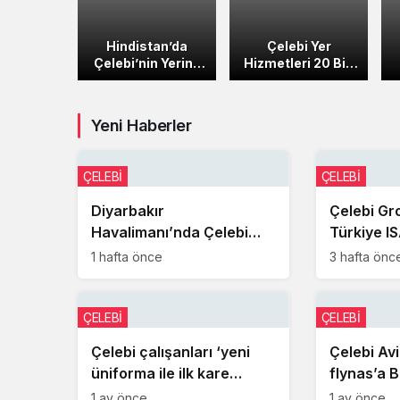
n Taziye
Hindistan’da
Çelebi Yer
ajı
Çelebi’nin Yerine
Hizmetleri 20 Bin
Yeni Şirket
Uçağa Hizmet
Kuruluyor
Verdi
Yeni Haberler
ÇELEBİ
ÇELEBİ
Diyarbakır
Çelebi Gr
Havalimanı’nda Çelebi
Türkiye I
Platinum Lounge hizmet
başarıyla
1 hafta önce
3 hafta önc
ağı genişliyor
ÇELEBİ
ÇELEBİ
Çelebi çalışanları ‘yeni
Çelebi Av
üniforma ile ilk kare
flynas’a 
etkinliğine’ katıldı
hizmet su
1 ay önce
1 ay önce