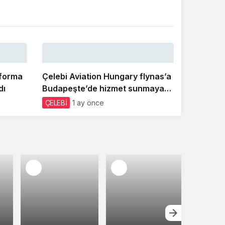
Gece Modu
Gece modunu seçin.
Sistem Modu
Sistem modunu seçin.
iforma
Çelebi Aviation Hungary flynas’a
dı
Budapeşte’de hizmet sunmaya
başladı
ÇELEBİ
1 ay önce