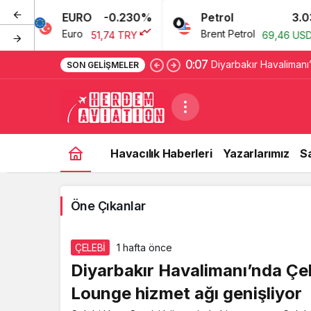
EURO
-0.230%
Petrol
3.03
Euro
Brent Petrol
51,74 TRY
69,46 USD
0:07
Diyarbakır Havalimanı
SON GELIŞMELER
genişliyor
Havacılık Haberleri
Yazarlarımız
S
Öne Çıkanlar
ÇELEBİ
1 hafta önce
Diyarbakır Havalimanı’nda Çe
Lounge hizmet ağı genişliyor