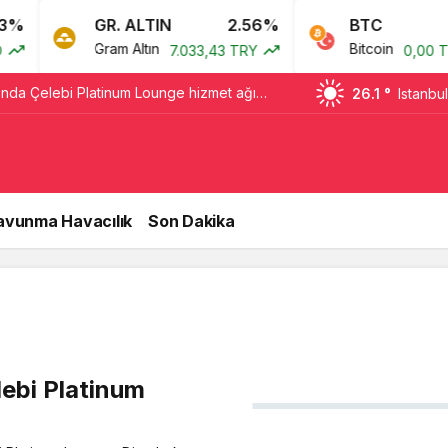
%
GR. ALTIN
2.56%
BTC
Gram Altın
Bitcoin
7.033,43 TRY
0,00 TRY
’nda Çelebi Platinum Lounge hizmet ağı
26.1 °
Istanbul
avunma Havacılık
Son Dakika
lebi Platinum