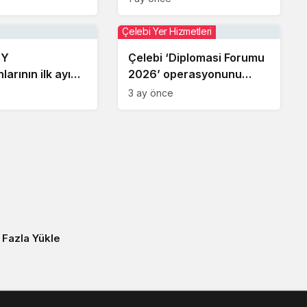
Çelebi Yer Hizmetleri
HY
Çelebi ‘Diplomasi Forumu
arının ilk ayı
2026’ operasyonunu
erek kutlandı
Antalya Havalimanı’nda
3 ay önce
başarıyla tamamladı
 Fazla Yükle