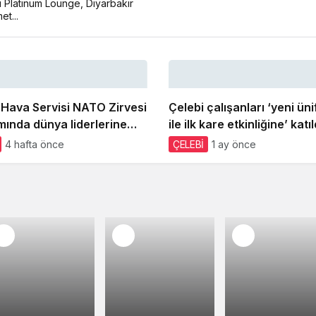
 Platinum Lounge, Diyarbakır
et...
 Hava Servisi NATO Zirvesi
Çelebi çalışanları ‘yeni ün
ında dünya liderlerine
ile ilk kare etkinliğine’ katıl
zmeti sundu
4 hafta önce
ÇELEBİ
1 ay önce