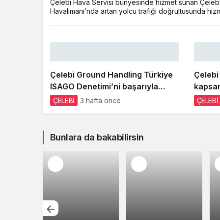
Çelebi Hava Servisi bünyesinde hizmet sunan Çelebi
Havalimanı’nda artan yolcu trafiği doğrultusunda hizm
Çelebi Ground Handling Türkiye
Çelebi
ISAGO Denetimi’ni başarıyla
kapsam
tamamladı
yer hi
ÇELEBİ
3 hafta önce
ÇELEBİ
Bunlara da bakabilirsin