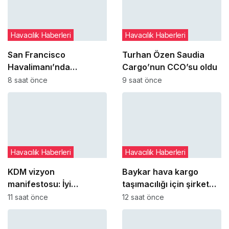
Havacılık Haberleri
Havacılık Haberleri
San Francisco
Turhan Özen Saudia
Havalimanı’nda
Cargo’nun CCO’su oldu
uçakların paralel
8 saat önce
9 saat önce
pistlere inişleri 12
Ağustos’ta yeniden
başlıyor
Havacılık Haberleri
Havacılık Haberleri
KDM vizyon
Baykar hava kargo
manifestosu: İyi
taşımacılığı için şirket
yönetimi kişilere bağlı
kurmaya hazırlanıyor
11 saat önce
12 saat önce
olmaktan çıkarıp
kurumsal refleks haline