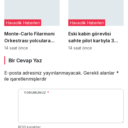
getirmek
Havacılık Haberleri
Havacılık Haberleri
Monte-Carlo Filarmoni
Eski kabin görevlisi
Orkestrası yolculara
sahte pilot kartıyla 3
uçakta sürpriz konser
ABD hava yolu
14 saat önce
14 saat önce
verdi
şirketinden yüzlerce
Bir Cevap Yaz
ücretsiz uçuş aldı
E-posta adresiniz yayınlanmayacak.
Gerekli alanlar
*
ile işaretlenmişlerdir
YORUMUNUZ
*
0
/30 karakter