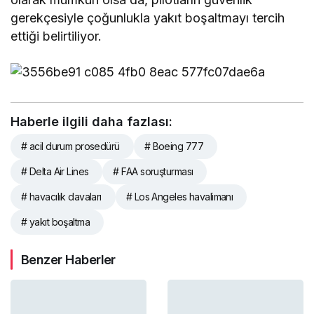
gerekçesiyle çoğunlukla yakıt boşaltmayı tercih
ettiği belirtiliyor.
Haberle ilgili daha fazlası:
# acil durum prosedürü
# Boeing 777
# Delta Air Lines
# FAA soruşturması
# havacılık davaları
# Los Angeles havalimanı
# yakıt boşaltma
Benzer Haberler