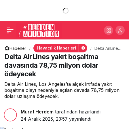
Delta AirLines yakıt
+
-
0
Paylaş
boşaltma davasında
78,75 milyon dolar
Havacılık Haberleri
Haberler
Delta AirLines
yakıt boşaltma
Delta AirLines yakıt boşaltma
ödeyecek
davasında
78,75 milyon
davasında 78,75 milyon dolar
dolar
ödeyecek
ödeyecek
Delta Air Lines, Los Angeles’ta alçak irtifada yakıt
boşaltma olayı nedeniyle açılan davada 78,75 milyon
dolar uzlaşma ödeyecek.
Murat Herdem
tarafından hazırlandı
24 Aralık 2025, 23:57
yayınlandı