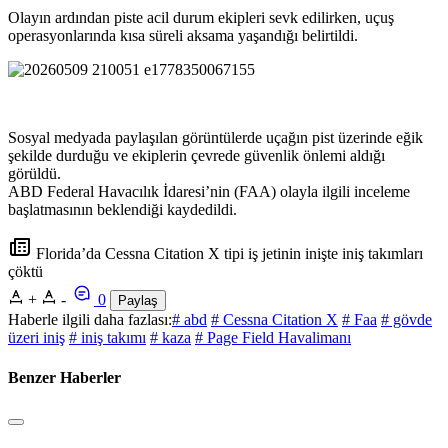
Olayın ardından piste acil durum ekipleri sevk edilirken, uçuş
operasyonlarında kısa süreli aksama yaşandığı belirtildi.
Sosyal medyada paylaşılan görüntülerde uçağın pist üzerinde eğik
şekilde durduğu ve ekiplerin çevrede güvenlik önlemi aldığı
görüldü.
ABD Federal Havacılık İdaresi’nin (FAA) olayla ilgili inceleme
başlatmasının beklendiği kaydedildi.
Florida’da Cessna Citation X tipi iş jetinin inişte iniş takımları
çöktü
+
-
0
Paylaş
Haberle ilgili daha fazlası:
# abd
# Cessna Citation X
# Faa
# gövde
üzeri iniş
# iniş takımı
# kaza
# Page Field Havalimanı
Benzer Haberler