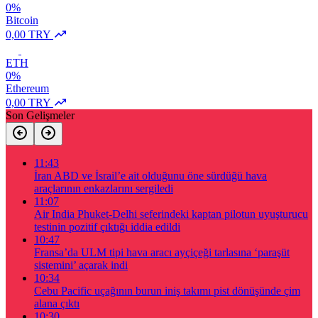
0%
Bitcoin
0,00 TRY
ETH
0%
Ethereum
0,00 TRY
Son Gelişmeler
11:43
İran ABD ve İsrail’e ait olduğunu öne sürdüğü hava
araçlarının enkazlarını sergiledi
11:07
Air India Phuket-Delhi seferindeki kaptan pilotun uyuşturucu
testinin pozitif çıktığı iddia edildi
10:47
Fransa’da ULM tipi hava aracı ayçiçeği tarlasına ‘paraşüt
sistemini’ açarak indi
10:34
Cebu Pacific uçağının burun iniş takımı pist dönüşünde çim
alana çıktı
10:30