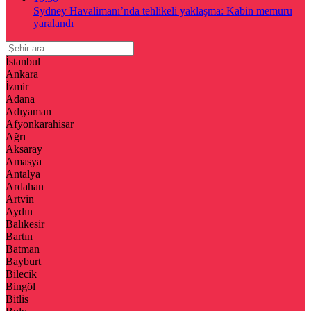
Sydney Havalimanı’nda tehlikeli yaklaşma: Kabin memuru
yaralandı
İstanbul
Ankara
İzmir
Adana
Adıyaman
Afyonkarahisar
Ağrı
Aksaray
Amasya
Antalya
Ardahan
Artvin
Aydın
Balıkesir
Bartın
Batman
Bayburt
Bilecik
Bingöl
Bitlis