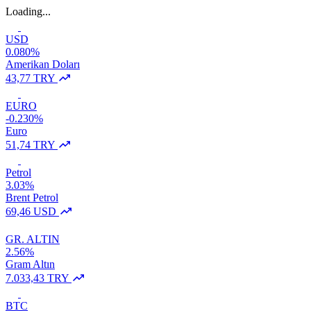
Loading...
USD
0.080%
Amerikan Doları
43,77 TRY
EURO
-0.230%
Euro
51,74 TRY
Petrol
3.03%
Brent Petrol
69,46 USD
GR. ALTIN
2.56%
Gram Altın
7.033,43 TRY
BTC