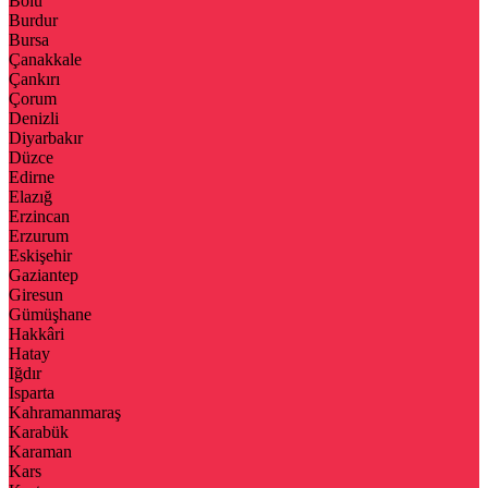
Bolu
Burdur
Bursa
Çanakkale
Çankırı
Çorum
Denizli
Diyarbakır
Düzce
Edirne
Elazığ
Erzincan
Erzurum
Eskişehir
Gaziantep
Giresun
Gümüşhane
Hakkâri
Hatay
Iğdır
Isparta
Kahramanmaraş
Karabük
Karaman
Kars