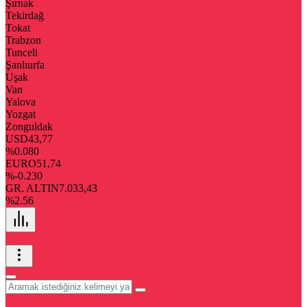
Şırnak
Tekirdağ
Tokat
Trabzon
Tunceli
Şanlıurfa
Uşak
Van
Yalova
Yozgat
Zonguldak
USD
43,77
%0.080
EURO
51,74
%-0.230
GR. ALTIN
7.033,43
%2.56