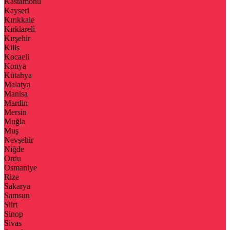
Kastamonu
Kayseri
Kırıkkale
Kırklareli
Kırşehir
Kilis
Kocaeli
Konya
Kütahya
Malatya
Manisa
Mardin
Mersin
Muğla
Muş
Nevşehir
Niğde
Ordu
Osmaniye
Rize
Sakarya
Samsun
Siirt
Sinop
Sivas