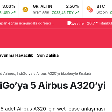
GR. ALTIN
2.56%
BTC
0%
Gram Altın
Bitcoin
7.033,43 TRY
0,00 TRY
yapan eğitim uçağındaki öğrenci
26.7 °
Istanbul
avunma Havacılık
Son Dakika
d Airlines, IndiGo’ya 5 Airbus A320’yi Ekipleriyle Kiraladı
ndiGo’ya 5 Airbus A320’yi
le 5 adet Airbus A320 için wet lease anlaşması