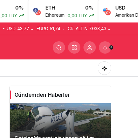
ETH
0%
USD
0.080
Ethereum
Amerikan Doları
0,00 TRY
43,77 TRY
USD
43,77
EURO
51,74
GR. ALTIN
7.033,43
0
Gündemden Haberler
Gündüz Modu
Gündüz modunu seçin.
2