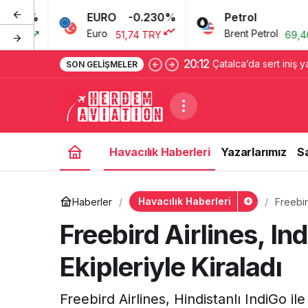
EURO
-0.230%
Petrol
3.03%
Euro
Brent Petrol
51,74 TRY
69,46 USD
20:12
Çatalca’da sert iniş 
SON GELIŞMELER
pilot yaralandı
Havacılık Haberleri
Yazarlarımız
S
Havacılık Haberleri
Haberler
Freebir
Freebird Airlines, I
Ekipleriyle Kiraladı
Freebird Airlines, Hindistanlı IndiGo i