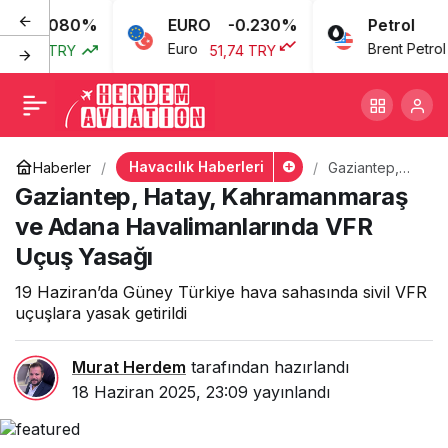
0.080%
EURO
-0.230%
Petrol
Gaziantep, Hatay,
+
-
0
Euro
Brent Petrol
3,77 TRY
51,74 TRY
6
Kahramanmaraş ve Adana
Havalimanlarında VFR
Havacılık Haberleri
Haberler
Gaziantep,
Hatay,
Gaziantep, Hatay, Kahramanmaraş
Uçuş Yasağı
Kahramanmar
aş ve Adana
ve Adana Havalimanlarında VFR
Havalimanların
Uçuş Yasağı
da VFR Uçuş
Yasağı
19 Haziran’da Güney Türkiye hava sahasında sivil VFR
uçuşlara yasak getirildi
Murat Herdem
tarafından hazırlandı
18 Haziran 2025, 23:09
yayınlandı