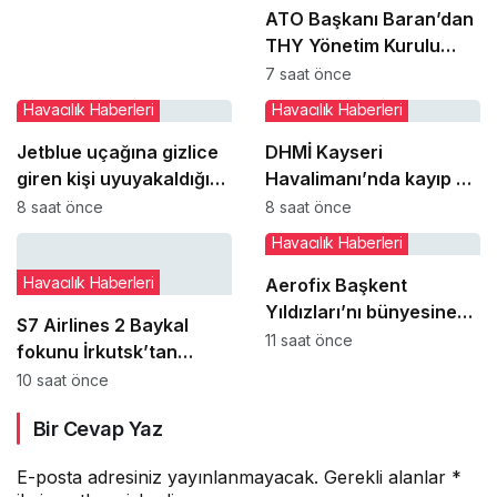
ATO Başkanı Baran’dan
THY Yönetim Kurulu
Başkanı Şeker’e ziyaret
7 saat önce
Havacılık Haberleri
Havacılık Haberleri
Jetblue uçağına gizlice
DHMİ Kayseri
giren kişi uyuyakaldığı
Havalimanı’nda kayıp ve
tuvalette yakalandı
buluntu altın gümüş ve
8 saat önce
8 saat önce
değerli taşları satışa
Havacılık Haberleri
çıkaracak
Havacılık Haberleri
Aerofix Başkent
Yıldızları’nı bünyesine
S7 Airlines 2 Baykal
katıyor
11 saat önce
fokunu İrkutsk’tan
Moskova’ya taşıdı
10 saat önce
Bir Cevap Yaz
E-posta adresiniz yayınlanmayacak.
Gerekli alanlar
*