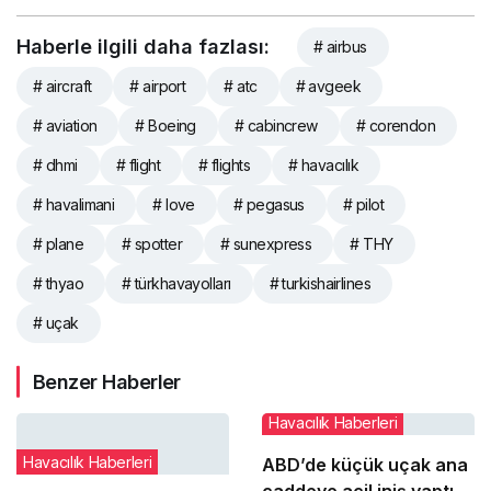
Haberle ilgili daha fazlası:
# airbus
# aircraft
# airport
# atc
# avgeek
# aviation
# Boeing
# cabincrew
# corendon
# dhmi
# flight
# flights
# havacılık
# havalimani
# love
# pegasus
# pilot
# plane
# spotter
# sunexpress
# THY
# thyao
# türkhavayolları
# turkishairlines
# uçak
Benzer Haberler
Havacılık Haberleri
Havacılık Haberleri
ABD’de küçük uçak ana
caddeye acil iniş yaptı