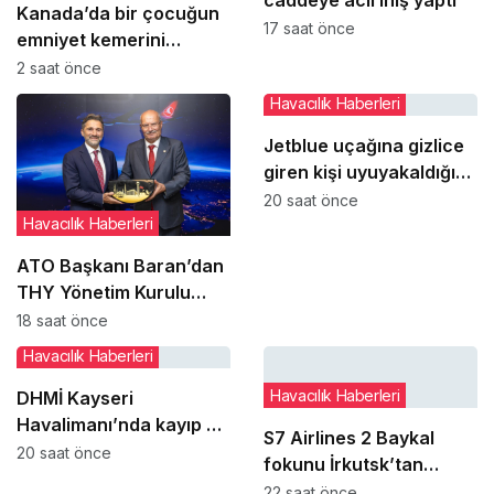
Kanada’da bir çocuğun
17 saat önce
emniyet kemerini
takmaması uçuşu iptal
2 saat önce
ettirdi
Havacılık Haberleri
Jetblue uçağına gizlice
giren kişi uyuyakaldığı
tuvalette yakalandı
20 saat önce
Havacılık Haberleri
ATO Başkanı Baran’dan
THY Yönetim Kurulu
Başkanı Şeker’e ziyaret
18 saat önce
Havacılık Haberleri
Havacılık Haberleri
DHMİ Kayseri
Havalimanı’nda kayıp ve
S7 Airlines 2 Baykal
buluntu altın gümüş ve
20 saat önce
fokunu İrkutsk’tan
değerli taşları satışa
Moskova’ya taşıdı
22 saat önce