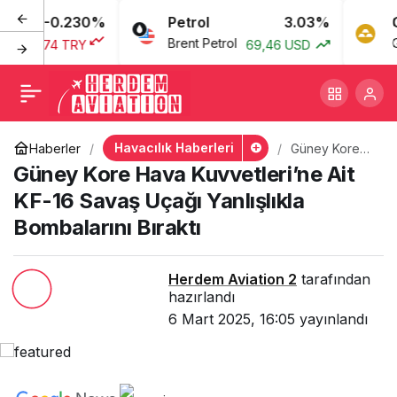
RO
-0.230%
Petrol
3.03%
GR
Güney Kore Hava
+
-
0
o
Brent Petrol
Gra
51,74 TRY
69,46 USD
Kuvvetleri’ne Ait KF-16
Savaş Uçağı Yanlışlıkla
Havacılık Haberleri
Haberler
Güney Kore
Hava
Güney Kore Hava Kuvvetleri’ne Ait
Bombalarını Bıraktı
Kuvvetleri’ne
Ait KF-16
KF-16 Savaş Uçağı Yanlışlıkla
Savaş Uçağı
Bombalarını Bıraktı
Yanlışlıkla
Bombalarını
Bıraktı
Herdem Aviation 2
tarafından
hazırlandı
6 Mart 2025, 16:05
yayınlandı