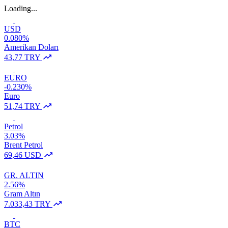
Loading...
USD
0.080%
Amerikan Doları
43,77 TRY
EURO
-0.230%
Euro
51,74 TRY
Petrol
3.03%
Brent Petrol
69,46 USD
GR. ALTIN
2.56%
Gram Altın
7.033,43 TRY
BTC