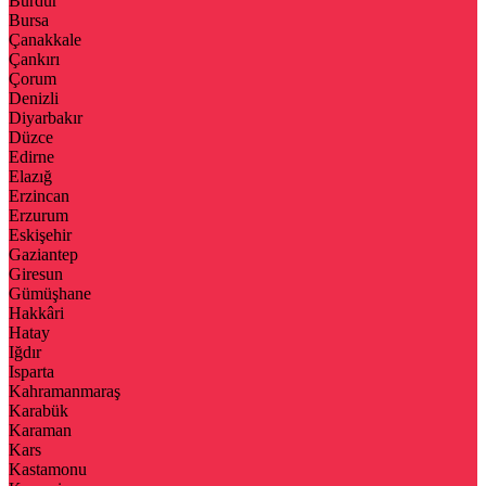
Burdur
Bursa
Çanakkale
Çankırı
Çorum
Denizli
Diyarbakır
Düzce
Edirne
Elazığ
Erzincan
Erzurum
Eskişehir
Gaziantep
Giresun
Gümüşhane
Hakkâri
Hatay
Iğdır
Isparta
Kahramanmaraş
Karabük
Karaman
Kars
Kastamonu