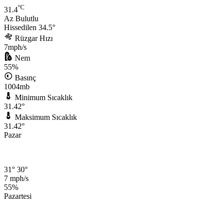
°C
31.4
Az Bulutlu
Hissedilen 34.5°
Rüzgar Hızı
7mph/s
Nem
55%
Basınç
1004mb
Minimum Sıcaklık
31.42°
Maksimum Sıcaklık
31.42°
Pazar
31°
30°
7 mph/s
55%
Pazartesi