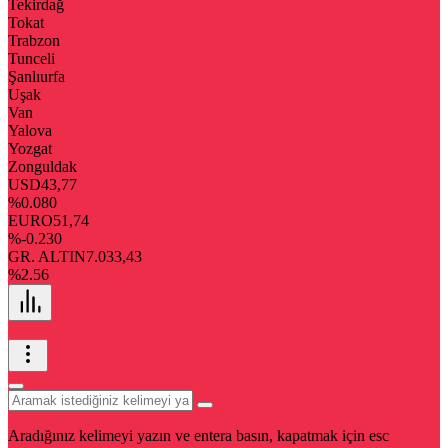
Tekirdağ
Tokat
Trabzon
Tunceli
Şanlıurfa
Uşak
Van
Yalova
Yozgat
Zonguldak
USD
43,77
%0.080
EURO
51,74
%-0.230
GR. ALTIN
7.033,43
%2.56
Aradığınız kelimeyi yazın ve entera basın, kapatmak için esc