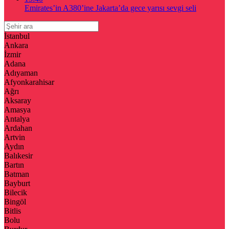
Emirates’in A380’ine Jakarta’da gece yarısı sevgi seli
İstanbul
Ankara
İzmir
Adana
Adıyaman
Afyonkarahisar
Ağrı
Aksaray
Amasya
Antalya
Ardahan
Artvin
Aydın
Balıkesir
Bartın
Batman
Bayburt
Bilecik
Bingöl
Bitlis
Bolu