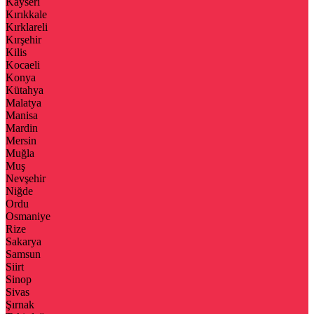
Kayseri
Kırıkkale
Kırklareli
Kırşehir
Kilis
Kocaeli
Konya
Kütahya
Malatya
Manisa
Mardin
Mersin
Muğla
Muş
Nevşehir
Niğde
Ordu
Osmaniye
Rize
Sakarya
Samsun
Siirt
Sinop
Sivas
Şırnak