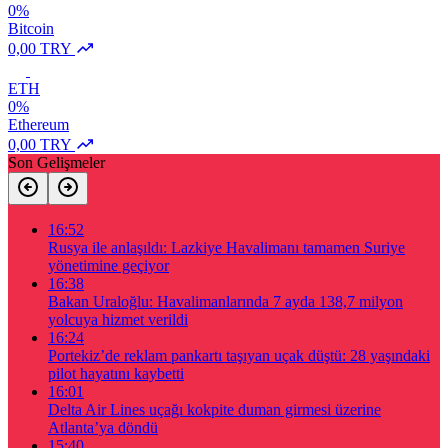
0%
Bitcoin
0,00 TRY
ETH
0%
Ethereum
0,00 TRY
Son Gelişmeler
16:52
Rusya ile anlaşıldı: Lazkiye Havalimanı tamamen Suriye
yönetimine geçiyor
16:38
Bakan Uraloğlu: Havalimanlarında 7 ayda 138,7 milyon
yolcuya hizmet verildi
16:24
Portekiz’de reklam pankartı taşıyan uçak düştü: 28 yaşındaki
pilot hayatını kaybetti
16:01
Delta Air Lines uçağı kokpite duman girmesi üzerine
Atlanta’ya döndü
15:40