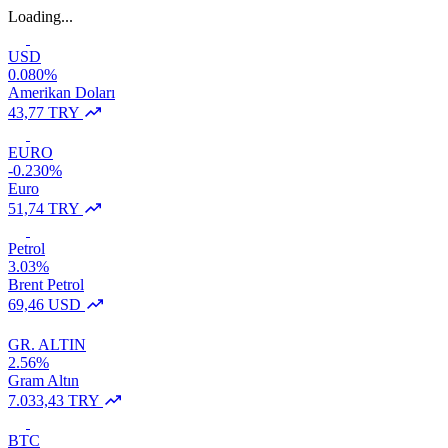
Loading...
USD
0.080%
Amerikan Doları
43,77 TRY
EURO
-0.230%
Euro
51,74 TRY
Petrol
3.03%
Brent Petrol
69,46 USD
GR. ALTIN
2.56%
Gram Altın
7.033,43 TRY
BTC