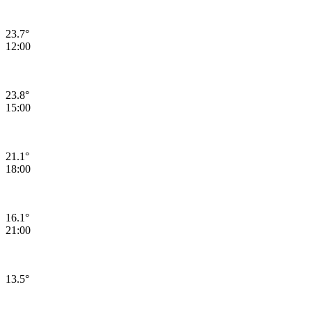
23.7°
12:00
23.8°
15:00
21.1°
18:00
16.1°
21:00
13.5°
10.08.2026 Pazartesi Günü Hava Durumu