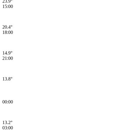
23.9°
15:00
20.4°
18:00
14.9°
21:00
13.8°
11.08.2026 Salı Günü Hava Durumu
00:00
13.2°
03:00