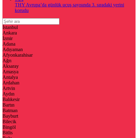
THY Avrupa’da günlük uçuş sayısında 3. sıradaki yerini
korudu
İstanbul
Ankara
İzmir
Adana
Adıyaman
Afyonkarahisar
Ağrı
Aksaray
Amasya
Antalya
Ardahan
Artvin
Aydın
Balıkesir
Bartın
Batman
Bayburt
Bilecik
Bingöl
Bitlis