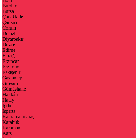
Bolu
Burdur
Bursa
Çanakkale
Çankırı
Çorum
Denizli
Diyarbakır
Düzce
Edirne
Elazığ
Erzincan
Erzurum
Eskişehir
Gaziantep
Giresun
Gümüşhane
Hakkâri
Hatay
Iğdır
Isparta
Kahramanmaraş
Karabük
Karaman
Kars