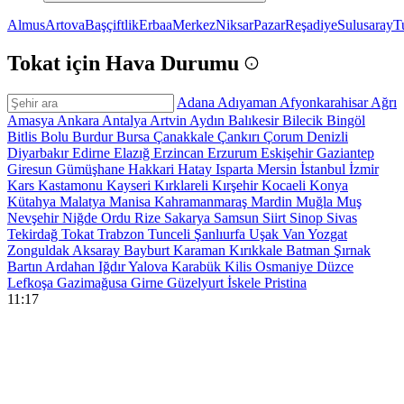
Almus
Artova
Başçiftlik
Erbaa
Merkez
Niksar
Pazar
Reşadiye
Sulusaray
T
Tokat için Hava Durumu
Adana
Adıyaman
Afyonkarahisar
Ağrı
Amasya
Ankara
Antalya
Artvin
Aydın
Balıkesir
Bilecik
Bingöl
Bitlis
Bolu
Burdur
Bursa
Çanakkale
Çankırı
Çorum
Denizli
Diyarbakır
Edirne
Elazığ
Erzincan
Erzurum
Eskişehir
Gaziantep
Giresun
Gümüşhane
Hakkari
Hatay
Isparta
Mersin
İstanbul
İzmir
Kars
Kastamonu
Kayseri
Kırklareli
Kırşehir
Kocaeli
Konya
Kütahya
Malatya
Manisa
Kahramanmaraş
Mardin
Muğla
Muş
Nevşehir
Niğde
Ordu
Rize
Sakarya
Samsun
Siirt
Sinop
Sivas
Tekirdağ
Tokat
Trabzon
Tunceli
Şanlıurfa
Uşak
Van
Yozgat
Zonguldak
Aksaray
Bayburt
Karaman
Kırıkkale
Batman
Şırnak
Bartın
Ardahan
Iğdır
Yalova
Karabük
Kilis
Osmaniye
Düzce
Lefkoşa
Gazimağusa
Girne
Güzelyurt
İskele
Pristina
11:17