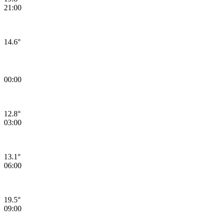
21:00
14.6°
09.08.2026 Pazar Günü Hava Durumu
00:00
12.8°
03:00
13.1°
06:00
19.5°
09:00