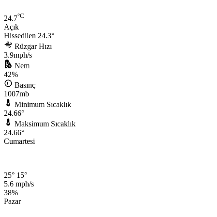
°C
24.7
Açık
Hissedilen 24.3°
Rüzgar Hızı
3.9mph/s
Nem
42%
Basınç
1007mb
Minimum Sıcaklık
24.66°
Maksimum Sıcaklık
24.66°
Cumartesi
25°
15°
5.6 mph/s
38%
Pazar