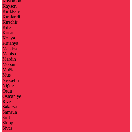
Kastamonu
Kayseri
Kırıkkale
Kırklareli
Kırşehir
Kilis
Kocaeli
Konya
Kütahya
Malatya
Manisa
Mardin
Mersin
Muğla
Muş
Nevşehir
Niğde
Ordu
Osmaniye
Rize
Sakarya
Samsun
Siirt
Sinop
Sivas