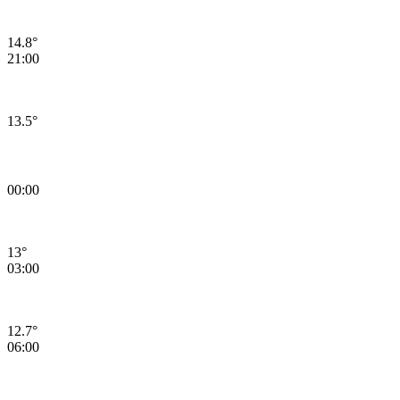
14.8°
21:00
13.5°
12.08.2026 Çarşamba Günü Hava Durumu
00:00
13°
03:00
12.7°
06:00