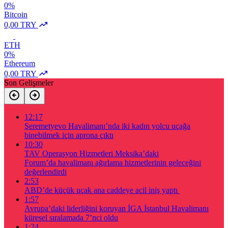
0%
Bitcoin
0,00 TRY
ETH
0%
Ethereum
0,00 TRY
Son Gelişmeler
12:17
Şeremetyevo Havalimanı’nda iki kadın yolcu uçağa
binebilmek için aprona çıktı
10:30
TAV Operasyon Hizmetleri Meksika’daki
Forum’da havalimanı ağırlama hizmetlerinin geleceğini
değerlendirdi
2:53
ABD’de küçük uçak ana caddeye acil iniş yaptı
1:57
Avrupa’daki liderliğini koruyan İGA İstanbul Havalimanı
küresel sıralamada 7’nci oldu
1:24