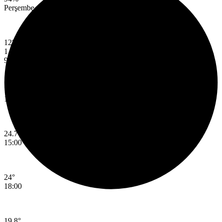
Perşembe
12°
12°
1.7 mph/s
91%
08.08.2026 Cumartesi Günü Hava Durumu
12:00
24.7°
15:00
24°
18:00
19.8°