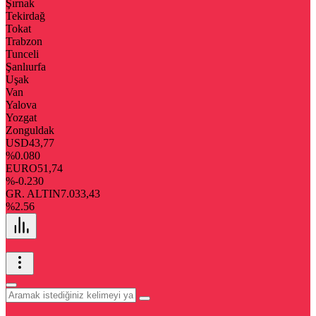
Şırnak
Tekirdağ
Tokat
Trabzon
Tunceli
Şanlıurfa
Uşak
Van
Yalova
Yozgat
Zonguldak
USD
43,77
%0.080
EURO
51,74
%-0.230
GR. ALTIN
7.033,43
%2.56