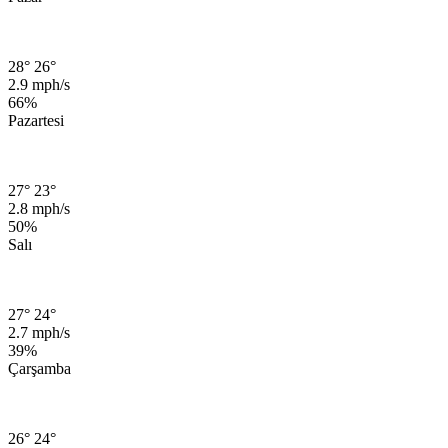
28°
26°
2.9 mph/s
66%
Pazartesi
27°
23°
2.8 mph/s
50%
Salı
27°
24°
2.7 mph/s
39%
Çarşamba
26°
24°