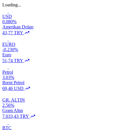
Loading...
USD
0.080%
Amerikan Doları
43,77 TRY
EURO
-0.230%
Euro
51,74 TRY
Petrol
3.03%
Brent Petrol
69,46 USD
GR. ALTIN
2.56%
Gram Altın
7.033,43 TRY
BTC