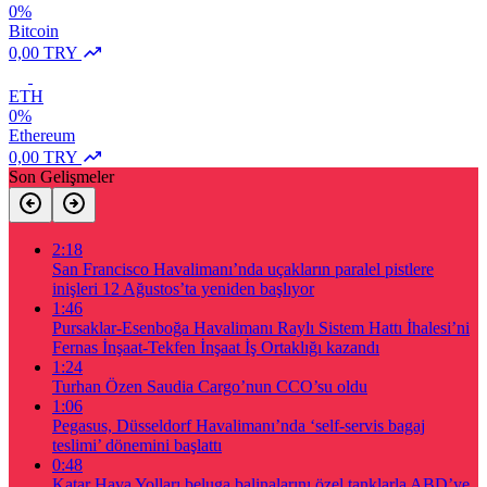
0%
Bitcoin
0,00 TRY
ETH
0%
Ethereum
0,00 TRY
Son Gelişmeler
2:18
San Francisco Havalimanı’nda uçakların paralel pistlere
inişleri 12 Ağustos’ta yeniden başlıyor
1:46
Pursaklar-Esenboğa Havalimanı Raylı Sistem Hattı İhalesi’ni
Fernas İnşaat-Tekfen İnşaat İş Ortaklığı kazandı
1:24
Turhan Özen Saudia Cargo’nun CCO’su oldu
1:06
Pegasus, Düsseldorf Havalimanı’nda ‘self-servis bagaj
teslimi’ dönemini başlattı
0:48
Katar Hava Yolları beluga balinalarını özel tanklarla ABD’ye