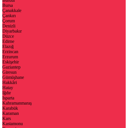
Burdur
Bursa
Çanakkale
Çankırı
Çorum
Denizli
Diyarbakır
Düzce
Edirne
Elazığ
Erzincan
Erzurum
Eskişehir
Gaziantep
Giresun
Gümüşhane
Hakkâri
Hatay
Iğdır
Isparta
Kahramanmaraş
Karabük
Karaman
Kars
Kastamonu