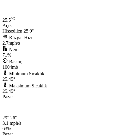
°C
25.5
Açık
Hissedilen 25.9°
Rüzgar Hızı
2.7mph/s
Nem
71%
Basınç
1004mb
Minimum Sıcaklık
25.45°
Maksimum Sıcaklık
25.45°
Pazar
29°
26°
3.1 mph/s
63%
Pazar