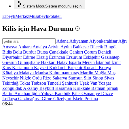
Sistem Modu
Sistem modunu seçin.
Elbeyli
Merkez
Musabeyli
Polateli
Kilis için Hava Durumu
Adana
Adıyaman
Afyonkarahisar
Ağrı
Amasya
Ankara
Antalya
Artvin
Aydın
Balıkesir
Bilecik
Bingöl
Bitlis
Bolu
Burdur
Bursa
Çanakkale
Çankırı
Çorum
Denizli
Diyarbakır
Edirne
Elazığ
Erzincan
Erzurum
Eskişehir
Gaziantep
Giresun
Gümüşhane
Hakkari
Hatay
Isparta
Mersin
İstanbul
İzmir
Kars
Kastamonu
Kayseri
Kırklareli
Kırşehir
Kocaeli
Konya
Kütahya
Malatya
Manisa
Kahramanmaraş
Mardin
Muğla
Muş
Nevşehir
Niğde
Ordu
Rize
Sakarya
Samsun
Siirt
Sinop
Sivas
Tekirdağ
Tokat
Trabzon
Tunceli
Şanlıurfa
Uşak
Van
Yozgat
Zonguldak
Aksaray
Bayburt
Karaman
Kırıkkale
Batman
Şırnak
Bartın
Ardahan
Iğdır
Yalova
Karabük
Kilis
Osmaniye
Düzce
Lefkoşa
Gazimağusa
Girne
Güzelyurt
İskele
Pristina
06:44