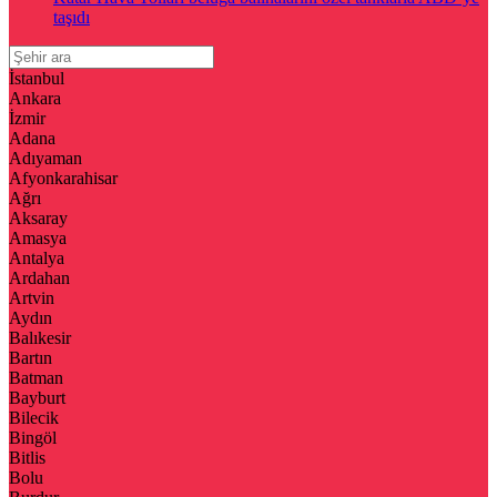
taşıdı
İstanbul
Ankara
İzmir
Adana
Adıyaman
Afyonkarahisar
Ağrı
Aksaray
Amasya
Antalya
Ardahan
Artvin
Aydın
Balıkesir
Bartın
Batman
Bayburt
Bilecik
Bingöl
Bitlis
Bolu