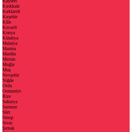
Kayseri
Kırıkkale
Kırklareli
Kırşehir
Kilis
Kocaeli
Konya
Kütahya
Malatya
Manisa
Mardin
Mersin
Muğla
Muş
Nevşehir
Niğde
Ordu
Osmaniye
Rize
Sakarya
Samsun
Siirt
Sinop
Sivas
Şırnak