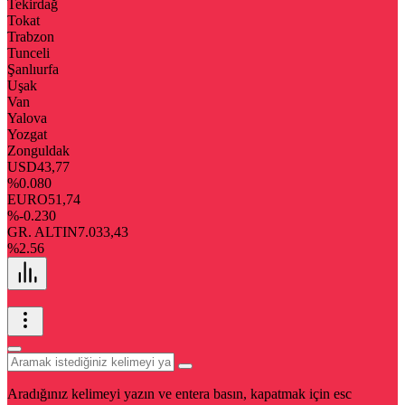
Tekirdağ
Tokat
Trabzon
Tunceli
Şanlıurfa
Uşak
Van
Yalova
Yozgat
Zonguldak
USD
43,77
%0.080
EURO
51,74
%-0.230
GR. ALTIN
7.033,43
%2.56
Aradığınız kelimeyi yazın ve entera basın, kapatmak için esc