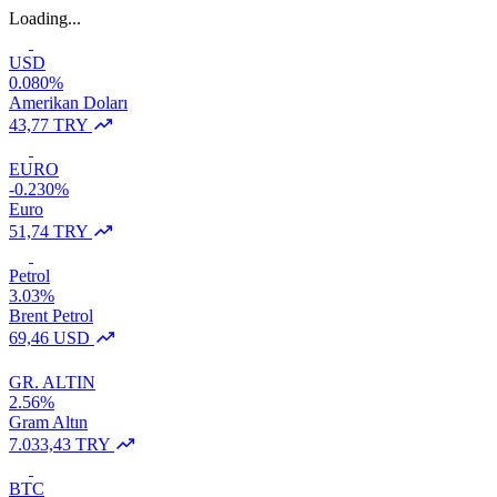
Loading...
USD
0.080%
Amerikan Doları
43,77 TRY
EURO
-0.230%
Euro
51,74 TRY
Petrol
3.03%
Brent Petrol
69,46 USD
GR. ALTIN
2.56%
Gram Altın
7.033,43 TRY
BTC