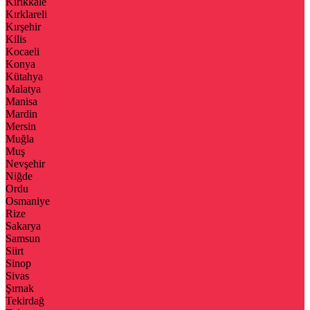
Kırıkkale
Kırklareli
Kırşehir
Kilis
Kocaeli
Konya
Kütahya
Malatya
Manisa
Mardin
Mersin
Muğla
Muş
Nevşehir
Niğde
Ordu
Osmaniye
Rize
Sakarya
Samsun
Siirt
Sinop
Sivas
Şırnak
Tekirdağ