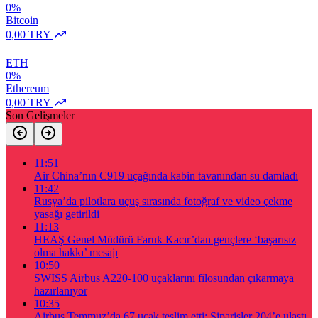
0%
Bitcoin
0,00 TRY
ETH
0%
Ethereum
0,00 TRY
Son Gelişmeler
11:51
Air China’nın C919 uçağında kabin tavanından su damladı
11:42
Rusya’da pilotlara uçuş sırasında fotoğraf ve video çekme
yasağı getirildi
11:13
HEAŞ Genel Müdürü Faruk Kacır’dan gençlere ‘başarısız
olma hakkı’ mesajı
10:50
SWISS Airbus A220-100 uçaklarını filosundan çıkarmaya
hazırlanıyor
10:35
Airbus Temmuz’da 67 uçak teslim etti: Siparişler 204’e ulaştı