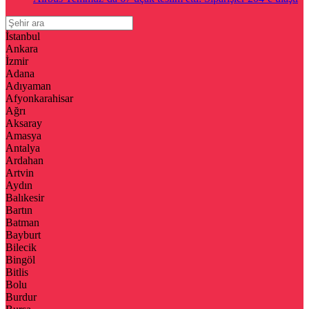
İstanbul
Ankara
İzmir
Adana
Adıyaman
Afyonkarahisar
Ağrı
Aksaray
Amasya
Antalya
Ardahan
Artvin
Aydın
Balıkesir
Bartın
Batman
Bayburt
Bilecik
Bingöl
Bitlis
Bolu
Burdur