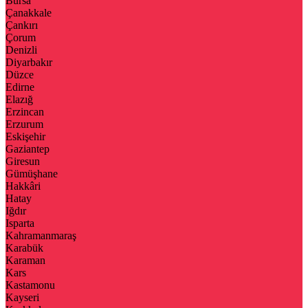
Bursa
Çanakkale
Çankırı
Çorum
Denizli
Diyarbakır
Düzce
Edirne
Elazığ
Erzincan
Erzurum
Eskişehir
Gaziantep
Giresun
Gümüşhane
Hakkâri
Hatay
Iğdır
Isparta
Kahramanmaraş
Karabük
Karaman
Kars
Kastamonu
Kayseri