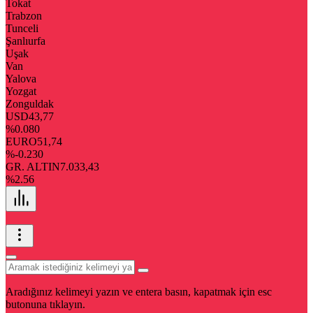
Tokat
Trabzon
Tunceli
Şanlıurfa
Uşak
Van
Yalova
Yozgat
Zonguldak
USD
43,77
%0.080
EURO
51,74
%-0.230
GR. ALTIN
7.033,43
%2.56
Aradığınız kelimeyi yazın ve entera basın, kapatmak için esc
butonuna tıklayın.