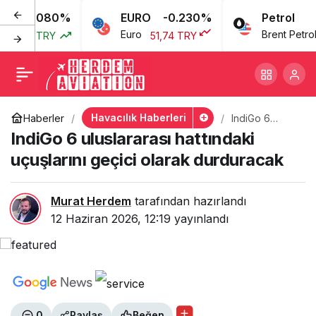
0.080%
EURO
-0.230%
Petrol
IndiGo 6 uluslararası
+
-
0
Euro
Brent Petrol
3,77 TRY
51,74 TRY
6
hattındaki uçuşlarını
geçici olarak durduracak
Havacılık Haberleri
Haberler
IndiGo 6
uluslararası
IndiGo 6 uluslararası hattındaki
hattındaki
uçuşlarını
uçuşlarını geçici olarak durduracak
geçici olarak
durduracak
Murat Herdem
tarafından hazırlandı
12 Haziran 2026, 12:19
yayınlandı
0
Paylaş
Beğen