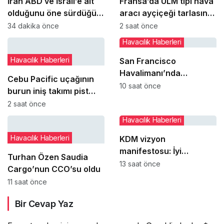
İran ABD ve İsrail’e ait
Fransa’da ULM tipi hava
olduğunu öne sürdüğü
aracı ayçiçeği tarlasına
hava araçlarının
‘paraşüt sistemini’
34 dakika önce
2 saat önce
enkazlarını sergiledi
açarak indi
Havacılık Haberleri
Havacılık Haberleri
San Francisco
Havalimanı’nda
Cebu Pacific uçağının
uçakların paralel
10 saat önce
burun iniş takımı pist
pistlere inişleri 12
dönüşünde çim alana
2 saat önce
Ağustos’ta yeniden
çıktı
Havacılık Haberleri
başlıyor
Havacılık Haberleri
KDM vizyon
manifestosu: İyi
Turhan Özen Saudia
yönetimi kişilere bağlı
13 saat önce
Cargo’nun CCO’su oldu
olmaktan çıkarıp
11 saat önce
kurumsal refleks haline
getirmek
Bir Cevap Yaz