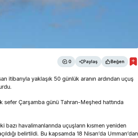
0
Paylaş
Beğen
Nisan itibarıyla yaklaşık 50 günlük aranın ardından uçuş
urdu.
 ilk sefer Çarşamba günü Tahran-Meşhed hattında
deki bazı havalimanlarında uçuşların kısmen yeniden
açıldığı belirtildi. Bu kapsamda 18 Nisan’da Umman’da