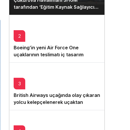
Çukurova Havalimanı SHGM
Gece Modu
tarafından ‘Eğitim Kaynak Sağlayıcısı
Gece modunu seçin.
ve Sınav Merkezi’ olarak
yetkilendirildi
Sistem Modu
Sistem modunu seçin.
2
Boeing’in yeni Air Force One
uçaklarının teslimatı iç tasarım
sorunları yüzünden gecikiyor
3
British Airways uçağında olay çıkaran
yolcu kelepçelenerek uçaktan
indirildi