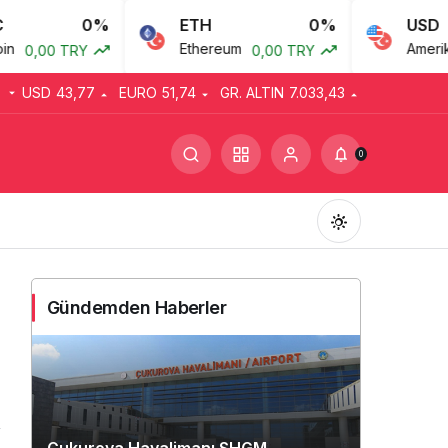
0%
ETH
0%
USD
Ethereum
Amerikan Dolar
0 TRY
0,00 TRY
USD
43,77
EURO
51,74
GR. ALTIN
7.033,43
0
Gündemden Haberler
Gündüz Modu
Gündüz modunu seçin.