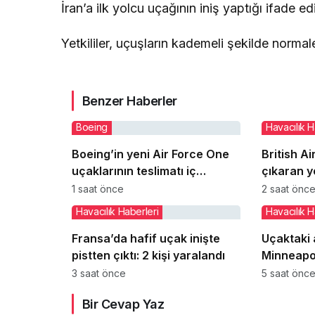
İran’a ilk yolcu uçağının iniş yaptığı ifade edi
Yetkililer, uçuşların kademeli şekilde normal
Benzer Haberler
Boeing
Havacılık H
Boeing’in yeni Air Force One
British A
uçaklarının teslimatı iç
çıkaran y
tasarım sorunları yüzünden
uçaktan in
1 saat önce
2 saat önc
gecikiyor
Havacılık Haberleri
Havacılık H
Fransa’da hafif uçak inişte
Uçaktaki 
pistten çıktı: 2 kişi yaralandı
Minneapol
iki polis 
3 saat önce
5 saat önc
getirdi
Bir Cevap Yaz