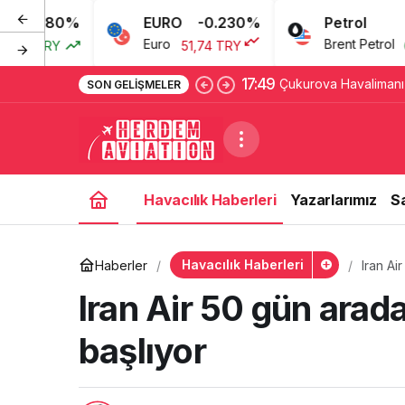
80%
EURO
-0.230%
Petrol
3
Euro
Brent Petrol
RY
51,74 TRY
69,46 
17:49
Çukurova Havalimanı
SON GELIŞMELER
Sağlayıcısı ve Sınav M
Havacılık Haberleri
Yazarlarımız
S
Havacılık Haberleri
Haberler
Iran Ai
Iran Air 50 gün arad
başlıyor