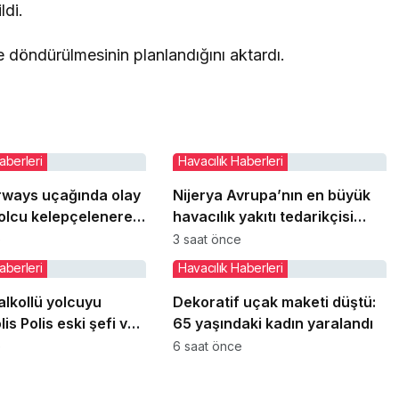
ldi.
e döndürülmesinin planlandığını aktardı.
aberleri
Havacılık Haberleri
irways uçağında olay
Nijerya Avrupa’nın en büyük
olcu kelepçelenerek
havacılık yakıtı tedarikçisi
dirildi
oldu
e
3 saat önce
aberleri
Havacılık Haberleri
alkollü yolcuyu
Dekoratif uçak maketi düştü:
is Polis eski şefi ve
65 yaşındaki kadın yaralandı
memuru etkisiz hale
e
6 saat önce