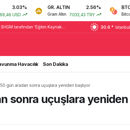
.03%
GR. ALTIN
2.56%
BTC
Gram Altın
Bitcoin
USD
7.033,43 TRY
0,0
 SHGM tarafından ‘Eğitim Kaynak
30.6 °
Istanbul
erkezi’ olarak yetkilendirildi
avunma Havacılık
Son Dakika
r 50 gün aradan sonra uçuşlara yeniden başlıyor
an sonra uçuşlara yeniden