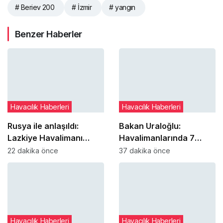
# Beriev 200
# İzmir
# yangın
Benzer Haberler
Havacılık Haberleri
Havacılık Haberleri
Rusya ile anlaşıldı:
Bakan Uraloğlu:
Lazkiye Havalimanı
Havalimanlarında 7
tamamen Suriye
ayda 138,7 milyon
22 dakika önce
37 dakika önce
yönetimine geçiyor
yolcuya hizmet verildi
Havacılık Haberleri
Havacılık Haberleri