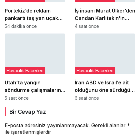
Portekiz’de reklam
İş insanı Murat Ülker’den
pankartı taşıyan uçak
Candan Karlıtekin’in
düştü: 28 yaşındaki pilot
THY ile ilgili kaleme
54 dakika önce
4 saat önce
hayatını kaybetti
aldığı kitaba övgü
Havacılık Haberleri
Havacılık Haberleri
Utah’ta yangın
İran ABD ve İsrail’e ait
söndürme çalışmalarına
olduğunu öne sürdüğü
katılan helikopter düştü:
hava araçlarının
5 saat önce
6 saat önce
2 pilot hayatını kaybetti
enkazlarını sergiledi
Bir Cevap Yaz
E-posta adresiniz yayınlanmayacak.
Gerekli alanlar
*
ile işaretlenmişlerdir