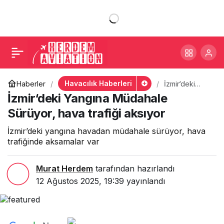
İzmir‘deki Yangına
+
-
0
Paylaş
Müdahale Sürüyor, hava
trafiği aksıyor
Havacılık Haberleri
Haberler
İzmir‘deki
Yangına
İzmir‘deki Yangına Müdahale
Müdahale
Sürüyor, hava
Sürüyor, hava trafiği aksıyor
trafiği aksıyor
İzmir’deki yangına havadan müdahale sürüyor, hava
trafiğinde aksamalar var
Murat Herdem
tarafından hazırlandı
12 Ağustos 2025, 19:39
yayınlandı