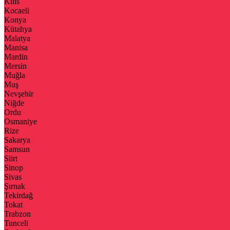
Kilis
Kocaeli
Konya
Kütahya
Malatya
Manisa
Mardin
Mersin
Muğla
Muş
Nevşehir
Niğde
Ordu
Osmaniye
Rize
Sakarya
Samsun
Siirt
Sinop
Sivas
Şırnak
Tekirdağ
Tokat
Trabzon
Tunceli