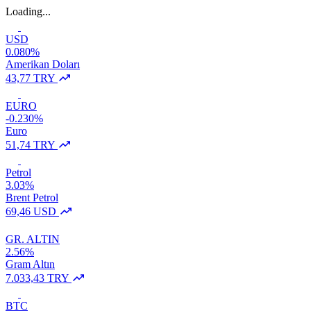
Loading...
USD
0.080%
Amerikan Doları
43,77 TRY
EURO
-0.230%
Euro
51,74 TRY
Petrol
3.03%
Brent Petrol
69,46 USD
GR. ALTIN
2.56%
Gram Altın
7.033,43 TRY
BTC