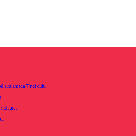
el sıralamada 7’nci oldu
u
 ziyaret
dı