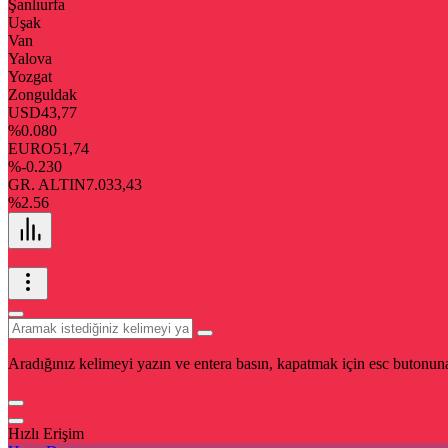
Şanlıurfa
Uşak
Van
Yalova
Yozgat
Zonguldak
USD
43,77
%0.080
EURO
51,74
%-0.230
GR. ALTIN
7.033,43
%2.56
Aradığınız kelimeyi yazın ve entera basın, kapatmak için esc butonuna
Hızlı Erişim