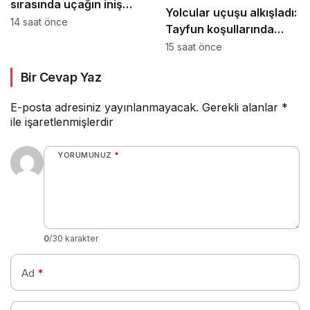
sırasında uçağın iniş
Yolcular uçuşu alkışladı:
takımı lastiği patladı
14 saat önce
Tayfun koşullarında
Penghu-Taipei uçuşu
15 saat önce
güvenli şekilde
Bir Cevap Yaz
tamamlandı
E-posta adresiniz yayınlanmayacak.
Gerekli alanlar
*
ile işaretlenmişlerdir
YORUMUNUZ
*
0
/30 karakter
Ad
*