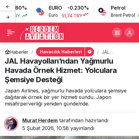
080%
EURO
-0.230%
Petrol
JAL Havayolları’ndan
+
-
0
Euro
Brent Petrol
TRY
51,74 TRY
69,46
Yağmurlu Havada Örnek
Hizmet: Yolculara Şemsiye
Havacılık Haberleri
Haberler
JAL
Havayolları’nd
JAL Havayolları’ndan Yağmurlu
Desteği
an Yağmurlu
Havada
Havada Örnek Hizmet: Yolculara
Örnek Hizmet:
Şemsiye Desteği
Yolculara
Şemsiye
Desteği
Japan Airlines, yağmurlu havada yolculara şemsiye
dağıtarak örnek bir yer hizmeti sundu. Japon
misafirperverliği yeniden gündemde.
Murat Herdem
tarafından hazırlandı
5 Şubat 2026, 10:58
yayınlandı