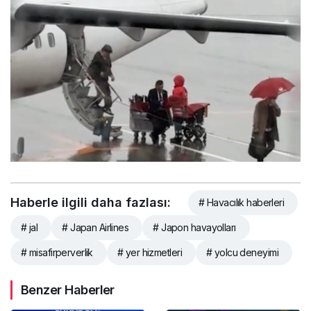
Haberle ilgili daha fazlası:
# Havacılık haberleri
# jal
# Japan Airlines
# Japon havayolları
# misafirperverlik
# yer hizmetleri
# yolcu deneyimi
Benzer Haberler