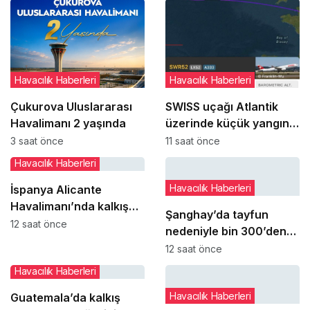
Havacılık Haberleri
Havacılık Haberleri
Çukurova Uluslararası
SWISS uçağı Atlantik
Havalimanı 2 yaşında
üzerinde küçük yangın
ihbarı sonrası Dublin’e
3 saat önce
11 saat önce
yönlendirildi
Havacılık Haberleri
Havacılık Haberleri
İspanya Alicante
Havalimanı’nda kalkış
Şanghay’da tayfun
yapan Ryanair uçağı
12 saat önce
nedeniyle bin 300’den
pistte durdu
fazla uçuş iptal edildi
12 saat önce
Havacılık Haberleri
Havacılık Haberleri
Guatemala’da kalkış