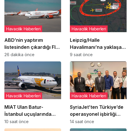
Havacılık Haberleri
Havacılık Haberleri
ABD’nin yaptırım
Leipzig/Halle
listesinden çıkardığı Fly
Havalimanı’na yaklaşan
Baghdad ile ilgili
DHL uçağı bilinmeyen
26 dakika önce
9 saat önce
detaylar ortaya çıktı
cisimle çarpıştı
Havacılık Haberleri
Havacılık Haberleri
MIAT Ulan Batur-
SyriaJet’ten Türkiye’de
İstanbul uçuşlarında
operasyonel işbirliği
geçici güzergah
adımı
10 saat önce
14 saat önce
değişikliğine gitti