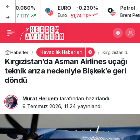
0.080%
EURO
-0.230%
Petrol
Rusya iç hat uçuşlarında
+
-
0
Paylaş
Euro
Brent Petrol
77 TRY
51,74 TRY
69,
duty free’lerde alkol
satışına izin veren yasa
Havacılık Haberleri
Haberler
Kırgızistan’da
Asman Airlines
Kırgızistan’da Asman Airlines uçağı
teklifini geri çekti
uçağı teknik
arıza
teknik arıza nedeniyle Bişkek’e geri
nedeniyle
döndü
Bişkek’e geri
döndü
Murat Herdem
tarafından hazırlandı
9 Temmuz 2026, 11:24
yayınlandı