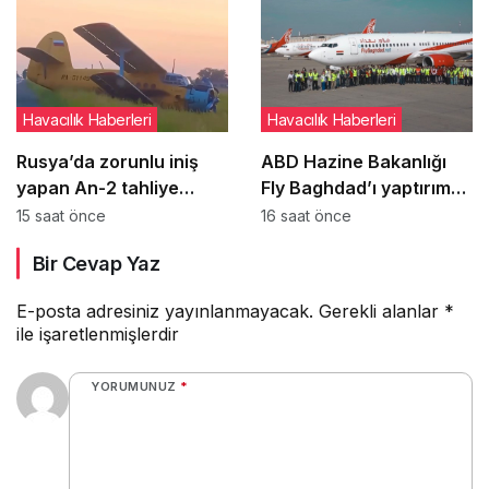
Havacılık Haberleri
Havacılık Haberleri
Rusya’da zorunlu iniş
ABD Hazine Bakanlığı
yapan An-2 tahliye
Fly Baghdad’ı yaptırım
sırasında daha ağır
listesinden çıkardı
15 saat önce
16 saat önce
hasar gördü
Bir Cevap Yaz
E-posta adresiniz yayınlanmayacak.
Gerekli alanlar
*
ile işaretlenmişlerdir
YORUMUNUZ
*