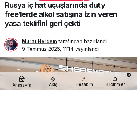
uçuşlarında
Rusya iç hat uçuşlarında duty
duty
free’lerde
free’lerde alkol satışına izin veren
alkol satışına
yasa teklifini geri çekti
izin veren
yasa teklifini
geri çekti
Murat Herdem
tarafından hazırlandı
9 Temmuz 2026, 11:14
yayınlandı
0
Akış
Hesabım
Bildirimler
Anasayfa