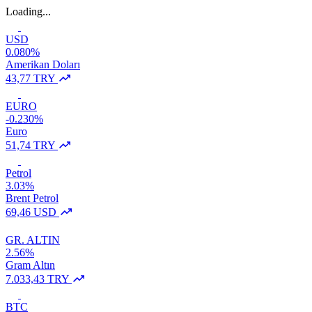
Loading...
USD
0.080%
Amerikan Doları
43,77 TRY
EURO
-0.230%
Euro
51,74 TRY
Petrol
3.03%
Brent Petrol
69,46 USD
GR. ALTIN
2.56%
Gram Altın
7.033,43 TRY
BTC