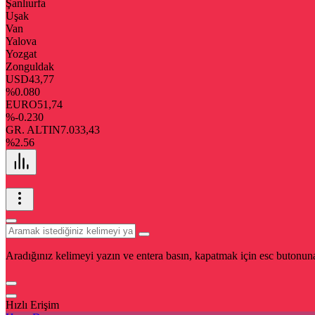
Şanlıurfa
Uşak
Van
Yalova
Yozgat
Zonguldak
USD
43,77
%0.080
EURO
51,74
%-0.230
GR. ALTIN
7.033,43
%2.56
Aradığınız kelimeyi yazın ve entera basın, kapatmak için esc butonuna
Hızlı Erişim