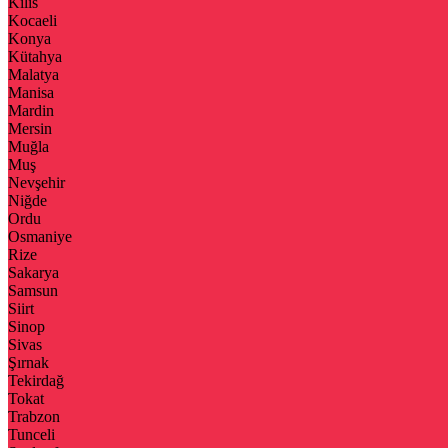
Kilis
Kocaeli
Konya
Kütahya
Malatya
Manisa
Mardin
Mersin
Muğla
Muş
Nevşehir
Niğde
Ordu
Osmaniye
Rize
Sakarya
Samsun
Siirt
Sinop
Sivas
Şırnak
Tekirdağ
Tokat
Trabzon
Tunceli