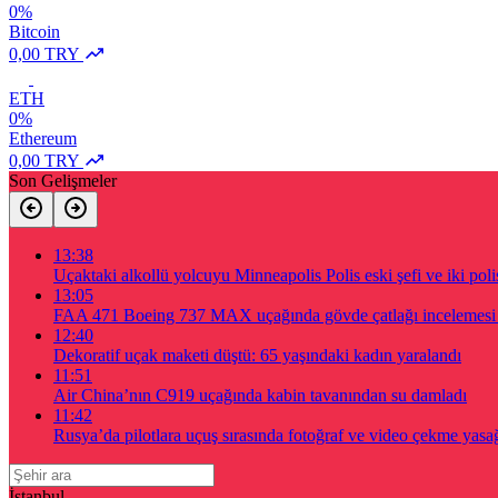
0%
Bitcoin
0,00 TRY
ETH
0%
Ethereum
0,00 TRY
Son Gelişmeler
13:38
Uçaktaki alkollü yolcuyu Minneapolis Polis eski şefi ve iki poli
13:05
FAA 471 Boeing 737 MAX uçağında gövde çatlağı incelemesi 
12:40
Dekoratif uçak maketi düştü: 65 yaşındaki kadın yaralandı
11:51
Air China’nın C919 uçağında kabin tavanından su damladı
11:42
Rusya’da pilotlara uçuş sırasında fotoğraf ve video çekme yasağı
İstanbul