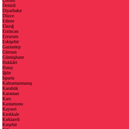
Çorum
Denizli
Diyarbakır
Düzce
Edirne
Elazığ
Erzincan
Erzurum
Eskişehir
Gaziantep
Giresun
Gümüşhane
Hakkâri
Hatay
Iğdır
Isparta
Kahramanmaraş
Karabük
Karaman
Kars
Kastamonu
Kayseri
Kırıkkale
Kırklareli
Kırşehir