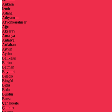
Ankara
İzmir
Adana
Adıyaman
Afyonkarahisar
Ağrı
Aksaray
Amasya
Antalya
Ardahan
Artvin
Aydın
Balıkesir
Bartın
Batman
Bayburt
Bilecik
Bingöl
Bitlis
Bolu
Burdur
Bursa
Çanakkale
Çankırı