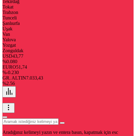
Tekirdağ
Tokat
Trabzon
Tunceli
Şanlıurfa
Uşak
Van
Yalova
Yozgat
Zonguldak
USD
43,77
%0.080
EURO
51,74
%-0.230
GR. ALTIN
7.033,43
%2.56
Aradığınız kelimeyi yazın ve entera basın, kapatmak için esc