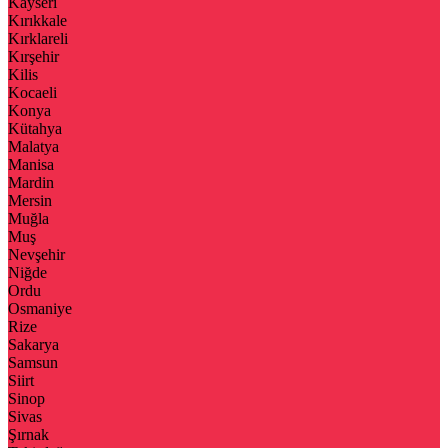
Kayseri
Kırıkkale
Kırklareli
Kırşehir
Kilis
Kocaeli
Konya
Kütahya
Malatya
Manisa
Mardin
Mersin
Muğla
Muş
Nevşehir
Niğde
Ordu
Osmaniye
Rize
Sakarya
Samsun
Siirt
Sinop
Sivas
Şırnak