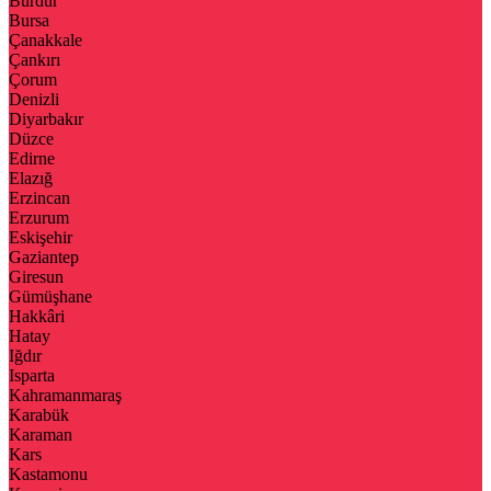
Burdur
Bursa
Çanakkale
Çankırı
Çorum
Denizli
Diyarbakır
Düzce
Edirne
Elazığ
Erzincan
Erzurum
Eskişehir
Gaziantep
Giresun
Gümüşhane
Hakkâri
Hatay
Iğdır
Isparta
Kahramanmaraş
Karabük
Karaman
Kars
Kastamonu