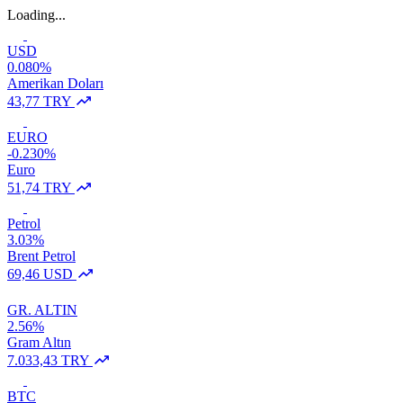
Loading...
USD
0.080%
Amerikan Doları
43,77 TRY
EURO
-0.230%
Euro
51,74 TRY
Petrol
3.03%
Brent Petrol
69,46 USD
GR. ALTIN
2.56%
Gram Altın
7.033,43 TRY
BTC