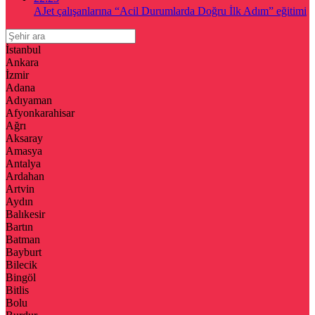
AJet çalışanlarına “Acil Durumlarda Doğru İlk Adım” eğitimi
İstanbul
Ankara
İzmir
Adana
Adıyaman
Afyonkarahisar
Ağrı
Aksaray
Amasya
Antalya
Ardahan
Artvin
Aydın
Balıkesir
Bartın
Batman
Bayburt
Bilecik
Bingöl
Bitlis
Bolu