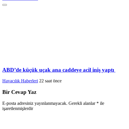
ABD’de küçük uçak ana caddeye acil iniş yaptı
Havacılık Haberleri
22 saat önce
Bir Cevap Yaz
E-posta adresiniz yayınlanmayacak.
Gerekli alanlar
*
ile
işaretlenmişlerdir