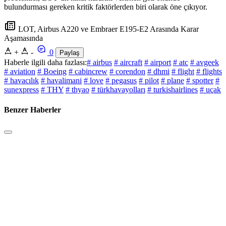
bulundurması gereken kritik faktörlerden biri olarak öne çıkıyor.
LOT, Airbus A220 ve Embraer E195-E2 Arasında Karar
Aşamasında
+
-
0
Paylaş
Haberle ilgili daha fazlası:
# airbus
# aircraft
# airport
# atc
# avgeek
# aviation
# Boeing
# cabincrew
# corendon
# dhmi
# flight
# flights
# havacılık
# havalimani
# love
# pegasus
# pilot
# plane
# spotter
#
sunexpress
# THY
# thyao
# türkhavayolları
# turkishairlines
# uçak
Benzer Haberler