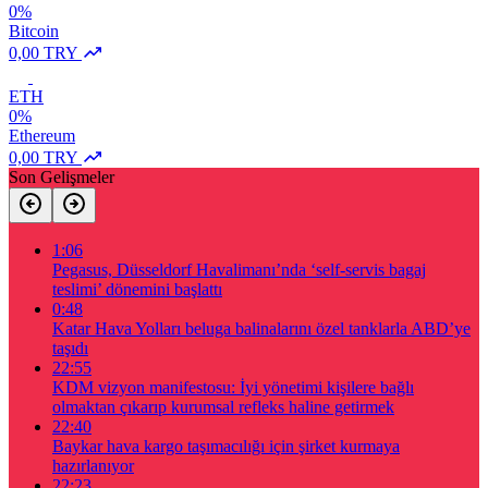
0%
Bitcoin
0,00 TRY
ETH
0%
Ethereum
0,00 TRY
Son Gelişmeler
1:06
Pegasus, Düsseldorf Havalimanı’nda ‘self-servis bagaj
teslimi’ dönemini başlattı
0:48
Katar Hava Yolları beluga balinalarını özel tanklarla ABD’ye
taşıdı
22:55
KDM vizyon manifestosu: İyi yönetimi kişilere bağlı
olmaktan çıkarıp kurumsal refleks haline getirmek
22:40
Baykar hava kargo taşımacılığı için şirket kurmaya
hazırlanıyor
22:23