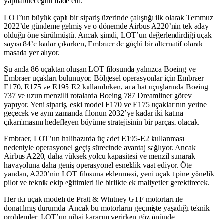
yapılabileceğini ifade etti.
LOT’un büyük çaplı bir sipariş üzerinde çalıştığı ilk olarak Temmuz
2022’de gündeme gelmiş ve o dönemde Airbus A220’nin tek aday
olduğu öne sürülmüştü. Ancak şimdi, LOT’un değerlendirdiği uçak
sayısı 84’e kadar çıkarken, Embraer de güçlü bir alternatif olarak
masada yer alıyor.
Şu anda 86 uçaktan oluşan LOT filosunda yalnızca Boeing ve
Embraer uçakları bulunuyor. Bölgesel operasyonlar için Embraer
E170, E175 ve E195-E2 kullanılırken, ana hat uçuşlarında Boeing
737 ve uzun menzilli rotalarda Boeing 787 Dreamliner görev
yapıyor. Yeni sipariş, eski model E170 ve E175 uçaklarının yerine
geçecek ve aynı zamanda filonun 2032’ye kadar iki katına
çıkarılmasını hedefleyen büyüme stratejisinin bir parçası olacak.
Embraer, LOT’un halihazırda üç adet E195-E2 kullanması
nedeniyle operasyonel geçiş sürecinde avantaj sağlıyor. Ancak
Airbus A220, daha yüksek yolcu kapasitesi ve menzil sunarak
havayoluna daha geniş operasyonel esneklik vaat ediyor. Öte
yandan, A220’nin LOT filosuna eklenmesi, yeni uçak tipine yönelik
pilot ve teknik ekip eğitimleri ile birlikte ek maliyetler gerektirecek.
Her iki uçak modeli de Pratt & Whitney GTF motorları ile
donatılmış durumda. Ancak bu motorların geçmişte yaşadığı teknik
problemler, LOT’un nihai kararını verirken göz önünde