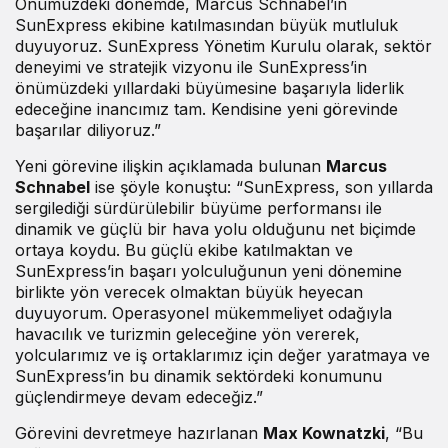
Önümüzdeki dönemde, Marcus Schnabel’in
SunExpress ekibine katılmasından büyük mutluluk
duyuyoruz. SunExpress Yönetim Kurulu olarak, sektör
deneyimi ve stratejik vizyonu ile SunExpress’in
önümüzdeki yıllardaki büyümesine başarıyla liderlik
edeceğine inancımız tam. Kendisine yeni görevinde
başarılar diliyoruz.”
Yeni görevine ilişkin açıklamada bulunan
Marcus
Schnabel
ise şöyle konuştu: “SunExpress, son yıllarda
sergilediği sürdürülebilir büyüme performansı ile
dinamik ve güçlü bir hava yolu olduğunu net biçimde
ortaya koydu. Bu güçlü ekibe katılmaktan ve
SunExpress’in başarı yolculuğunun yeni dönemine
birlikte yön verecek olmaktan büyük heyecan
duyuyorum. Operasyonel mükemmeliyet odağıyla
havacılık ve turizmin geleceğine yön vererek,
yolcularımız ve iş ortaklarımız için değer yaratmaya ve
SunExpress’in bu dinamik sektördeki konumunu
güçlendirmeye devam edeceğiz.”
Görevini devretmeye hazırlanan
Max Kownatzki
, “Bu