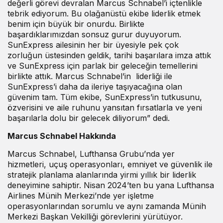
değerli görevi devralan Marcus Schnabel’i içtenlikle
tebrik ediyorum. Bu olağanüstü ekibe liderlik etmek
benim için büyük bir onurdu. Birlikte
başardıklarımızdan sonsuz gurur duyuyorum.
SunExpress ailesinin her bir üyesiyle pek çok
zorluğun üstesinden geldik, tarihi başarılara imza attık
ve SunExpress için parlak bir geleceğin temellerini
birlikte attık. Marcus Schnabel’in liderliği ile
SunExpress’i daha da ileriye taşıyacağına olan
güvenim tam. Tüm ekibe, SunExpress’in tutkusunu,
özverisini ve aile ruhunu yansıtan fırsatlarla ve yeni
başarılarla dolu bir gelecek diliyorum” dedi.
Marcus Schnabel Hakkında
Marcus Schnabel, Lufthansa Grubu’nda yer
hizmetleri, uçuş operasyonları, emniyet ve güvenlik ile
stratejik planlama alanlarında yirmi yıllık bir liderlik
deneyimine sahiptir. Nisan 2024’ten bu yana Lufthansa
Airlines Münih Merkezi’nde yer işletme
operasyonlarından sorumlu ve aynı zamanda Münih
Merkezi Başkan Vekilliği görevlerini yürütüyor.