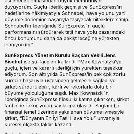
üstlenecek olmasından büyük memnuniyet
duyuyorum. Güçlü liderlik geçmişi ve SunExpress’in
hedeflerine hâkimiyetiyle Schnabel, hava yolunu yeni
büyüme dönemine başarıyla taşıyacak niteliklere sahip.
Schnabel’in liderliğinde SunExpress’in güçlü
performansını sürdürerek tatil hava yolu pazarındaki
öncü konumunu daha da pekiştireceğine yürekten
inanıyorum.”
SunExpress Yönetim Kurulu Başkan Vekili Jens
Bischof
ise şu ifadeleri kullandı: “Max Kownatzki’ye
güçlü, içten ve kararlı liderliği için yürekten teşekkür
ediyorum. Son altı yılda SunExpress’in pek çok zorlu
sürecin başarıyla üstesinden gelmesini sağladı ve
şirketi sürdürülebilir, kârlı ve rekorlarla dolu bir
büyüme yolculuğuna taşıdı. Max Kownatzki’in
liderliğinde SunExpress filosu iki katına çıkarken, şirket
tarihinde rekor yolcu sayılarına ulaşıldı. Sağlam bir
finansal temel üzerinde yakalanan büyüme ivmesiyle
şirket, “Dünyanın En İyi Tatil Hava Yolu” unvanıyla
küresel ölçekte takdir kazandı.