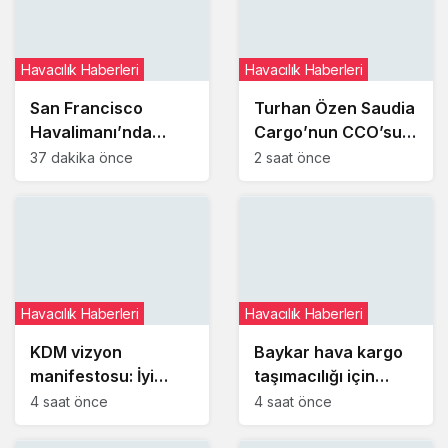
Havacılık Haberleri
Havacılık Haberleri
San Francisco
Turhan Özen Saudia
Havalimanı’nda
Cargo’nun CCO’su
uçakların paralel
oldu
37 dakika önce
2 saat önce
pistlere inişleri 12
Ağustos’ta yeniden
başlıyor
Havacılık Haberleri
Havacılık Haberleri
KDM vizyon
Baykar hava kargo
manifestosu: İyi
taşımacılığı için
yönetimi kişilere
şirket kurmaya
4 saat önce
4 saat önce
bağlı olmaktan
hazırlanıyor