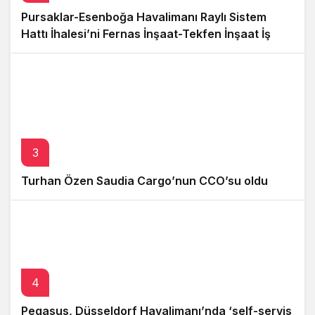
Pursaklar-Esenboğa Havalimanı Raylı Sistem
Hattı İhalesi’ni Fernas İnşaat-Tekfen İnşaat İş
Ortaklığı kazandı
3
Turhan Özen Saudia Cargo’nun CCO’su oldu
4
Pegasus, Düsseldorf Havalimanı’nda ‘self-servis