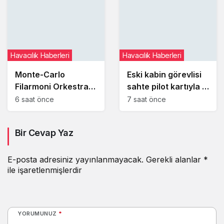
çıkarıp kurumsal
refleks haline
getirmek
Havacılık Haberleri
Havacılık Haberleri
Monte-Carlo
Eski kabin görevlisi
Filarmoni Orkestrası
sahte pilot kartıyla 3
yolculara uçakta
ABD hava yolu
6 saat önce
7 saat önce
sürpriz konser verdi
şirketinden yüzlerce
ücretsiz uçuş aldı
Bir Cevap Yaz
E-posta adresiniz yayınlanmayacak.
Gerekli alanlar
*
ile işaretlenmişlerdir
YORUMUNUZ
*