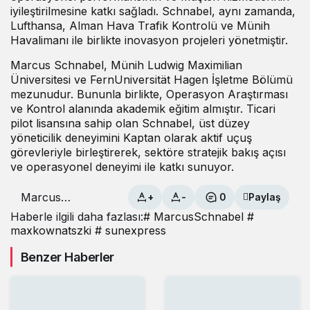
iyileştirilmesine katkı sağladı. Schnabel, aynı zamanda,
Lufthansa, Alman Hava Trafik Kontrolü ve Münih
Havalimanı ile birlikte inovasyon projeleri yönetmiştir.
Marcus Schnabel, Münih Ludwig Maximilian
Üniversitesi ve FernUniversität Hagen İşletme Bölümü
mezunudur. Bununla birlikte, Operasyon Araştırması
ve Kontrol alanında akademik eğitim almıştır. Ticari
pilot lisansına sahip olan Schnabel, üst düzey
yöneticilik deneyimini Kaptan olarak aktif uçuş
görevleriyle birleştirerek, sektöre stratejik bakış açısı
ve operasyonel deneyimi ile katkı sunuyor.
Marcus
+
-
0
Paylaş
Schnabel,
Haberle ilgili daha fazlası:
# MarcusSchnabel
#
SunExpress
maxkownatszki
# sunexpress
CEO’su olarak
atandı
Benzer Haberler