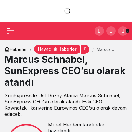
0
Havacılık Haberleri
Haberler
Marcus
Schnabel,
Marcus Schnabel,
SunExpress
CEO’su olarak
SunExpress CEO’su olarak
atandı
atandı
SunExpress’te Üst Düzey Atama Marcus Schnabel,
SunExpress CEO’su olarak atandı. Eski CEO
Kownatzki, kariyerine Eurowings CEO’su olarak devam
edecek.
Murat Herdem
tarafından
hazırlandı