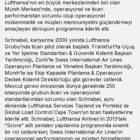
Lufthansa’nın en büyük merkezlerinden biri olan
Münih Merkezi’nde, operasyonel ve ticari
performanstan sorumlu olup operasyonel
mükemmellik ve müşteri memnuniyetini güçlendirmeyi
amaçlayan dönüşüm programına liderlik etti.
Schnabel, kariyerine 2000 yılında Lufthansa
Grubu’nda ticari pilot olarak başladı. Frankfurt’ta Uçuş
ve Yer İşletme Standartları & Güvenlik Kıdemli Başkan
Yardımcılığı, Zürih’te Swiss International Air Lines
Operasyon Planlama ve Yönetimi Başkan Yardımcılığı,
Münih’te ise Ekip Kapasite Planlama & Operasyon
Destek Kıdemli Direktörlüğü gibi görevler üstlendi.
Mevcut görevi öncesinde dünya genelinde 250
istasyonda grubun ticari ve operasyonel
standartlarından sorumlu olan Schnabel, aynı
dönemde Lufthansa Services Tayland ve Portekiz ile
Global Load Control Cape Town’un ticari faaliyetlerine
liderlik etti. Schnabel, Lufthansa Airlines’ın 2013’teki
“Score” adlı yeniden yapılanma programında önemli
bir rol üstlenirken; Swiss International Air Lines’ın
operasyonel performansının ve müşteri hizmetlerinin