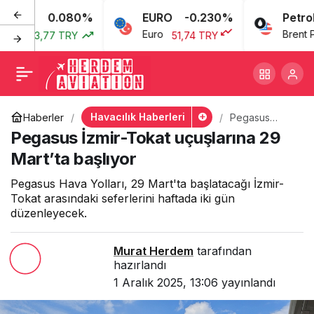
0.080%
EURO
-0.230%
Petrol
Pegasus İzmir-Tokat
+
-
0
Euro
Brent Petrol
43,77 TRY
51,74 TRY
uçuşlarına 29 Mart’ta
başlıyor
Havacılık Haberleri
Haberler
Pegasus
İzmir-Tokat
Pegasus İzmir-Tokat uçuşlarına 29
uçuşlarına 29
Mart’ta
Mart’ta başlıyor
başlıyor
Pegasus Hava Yolları, 29 Mart'ta başlatacağı İzmir-
Tokat arasındaki seferlerini haftada iki gün
düzenleyecek.
Murat Herdem
tarafından
hazırlandı
1 Aralık 2025, 13:06
yayınlandı