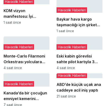
Havacılık Haberleri
Havacılık Haberleri
KDM vizyon
manifestosu: İyi
Baykar hava kargo
yönetimi kişilere bağlı
1 saat önce
taşımacılığı için şirket
olmaktan çıkarıp
kurmaya hazırlanıyor
1 saat önce
kurumsal refleks haline
getirmek
Havacılık Haberleri
Havacılık Haberleri
Monte-Carlo Filarmoni
Eski kabin görevlisi
Orkestrası yolculara
sahte pilot kartıyla 3
uçakta sürpriz konser
ABD hava yolu
4 saat önce
4 saat önce
verdi
şirketinden yüzlerce
Havacılık Haberleri
ücretsiz uçuş aldı
Havacılık Haberleri
ABD’de küçük uçak ana
caddeye acil iniş yaptı
Kanada’da bir çocuğun
21 saat önce
emniyet kemerini
takmaması uçuşu iptal
7 saat önce