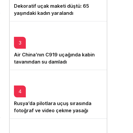
Gece Modu
Dekoratif uçak maketi düştü: 65
Gece modunu seçin.
yaşındaki kadın yaralandı
Sistem Modu
Sistem modunu seçin.
3
Air China’nın C919 uçağında kabin
tavanından su damladı
4
Rusya’da pilotlara uçuş sırasında
fotoğraf ve video çekme yasağı
getirildi