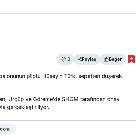
0
Paylaş
Beğen
a balonunun pilotu Hüseyin Türk, sepetten düşerek
irken, Ürgüp ve Göreme’de SHGM tarafından onay
la gerçekleştiriliyor.
balonu