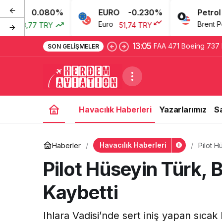
0.080%
EURO
-0.230%
Petrol
Euro
Brent Petrol
43,77 TRY
51,74 TRY
13:05
FAA 471 Boeing 737 
SON GELIŞMELER
istedi
Havacılık Haberleri
Yazarlarımız
S
Havacılık Haberleri
Haberler
Pilot H
Pilot Hüseyin Türk, 
Kaybetti
Ihlara Vadisi’nde sert iniş yapan sıca