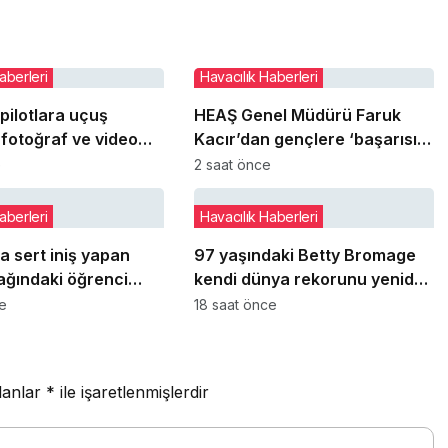
aberleri
Havacılık Haberleri
pilotlara uçuş
HEAŞ Genel Müdürü Faruk
 fotoğraf ve video
Kacır’dan gençlere ‘başarısız
ağı getirildi
olma hakkı’ mesajı
e
2 saat önce
aberleri
Havacılık Haberleri
a sert iniş yapan
97 yaşındaki Betty Bromage
ağındaki öğrenci
kendi dünya rekorunu yeniden
landı
kırdı
ce
18 saat önce
lanlar
*
ile işaretlenmişlerdir