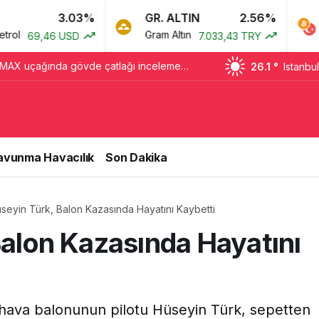
3.03%
GR. ALTIN
2.56%
BT
Gram Altın
Bitc
69,46 USD
7.033,43 TRY
MAX uçağında gövde çatlağı incelemesi
26.1 °
Istanbul
avunma Havacılık
Son Dakika
üseyin Türk, Balon Kazasında Hayatını Kaybetti
Balon Kazasında Hayatını
k hava balonunun pilotu Hüseyin Türk, sepetten