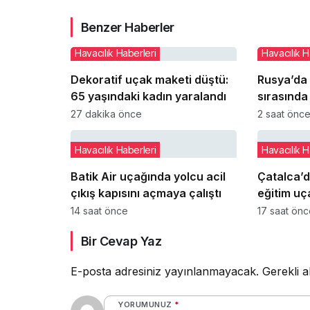
Benzer Haberler
Havacılık Haberleri
Havacılık H
Dekoratif uçak maketi düştü:
Rusya’da 
65 yaşındaki kadın yaralandı
sırasında
çekme yas
27 dakika önce
2 saat önc
Havacılık Haberleri
Havacılık H
Batik Air uçağında yolcu acil
Çatalca’d
çıkış kapısını açmaya çalıştı
eğitim uç
pilot yara
14 saat önce
17 saat ön
Bir Cevap Yaz
E-posta adresiniz yayınlanmayacak.
Gerekli a
YORUMUNUZ
*