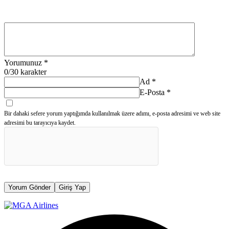
Yorumunuz
*
0
/30 karakter
Ad
*
E-Posta
*
Bir dahaki sefere yorum yaptığımda kullanılmak üzere adımı, e-posta adresimi ve web site
adresimi bu tarayıcıya kaydet.
Yorum Gönder
Giriş Yap