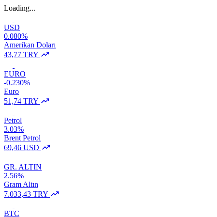
Loading...
USD
0.080%
Amerikan Doları
43,77 TRY
EURO
-0.230%
Euro
51,74 TRY
Petrol
3.03%
Brent Petrol
69,46 USD
GR. ALTIN
2.56%
Gram Altın
7.033,43 TRY
BTC