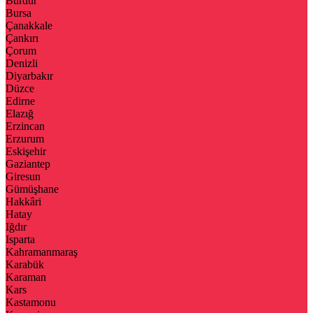
Burdur
Bursa
Çanakkale
Çankırı
Çorum
Denizli
Diyarbakır
Düzce
Edirne
Elazığ
Erzincan
Erzurum
Eskişehir
Gaziantep
Giresun
Gümüşhane
Hakkâri
Hatay
Iğdır
Isparta
Kahramanmaraş
Karabük
Karaman
Kars
Kastamonu