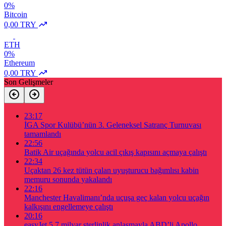
0%
Bitcoin
0,00 TRY
ETH
0%
Ethereum
0,00 TRY
Son Gelişmeler
23:17
İGA Spor Kulübü’nün 3. Geleneksel Satranç Turnuvası
tamamlandı
22:56
Batik Air uçağında yolcu acil çıkış kapısını açmaya çalıştı
22:34
Uçaktan 26 kez tütün çalan uyuşturucu bağımlısı kabin
memuru sonunda yakalandı
22:16
Manchester Havalimanı’nda uçuşa geç kalan yolcu uçağın
kalkışını engellemeye çalıştı
20:16
easyJet 5,7 milyar sterlinlik anlaşmayla ABD’li Apollo