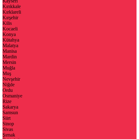
Kayseri
Kırıkkale
Kırklareli
Kırşehir
Kilis
Kocaeli
Konya
Kütahya
Malatya
Manisa
Mardin
Mersin
Muğla
Muş
Nevşehir
Niğde
Ordu
Osmaniye
Rize
Sakarya
Samsun
Siirt
Sinop
Sivas
Şırnak