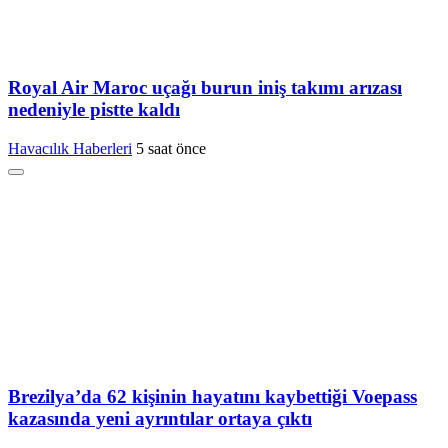
Royal Air Maroc uçağı burun iniş takımı arızası
nedeniyle pistte kaldı
Havacılık Haberleri
5 saat önce
Brezilya’da 62 kişinin hayatını kaybettiği Voepass
kazasında yeni ayrıntılar ortaya çıktı