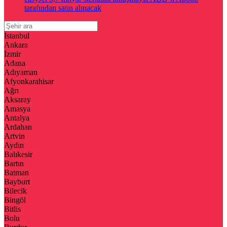
tarafından satın alınacak
İstanbul
Ankara
İzmir
Adana
Adıyaman
Afyonkarahisar
Ağrı
Aksaray
Amasya
Antalya
Ardahan
Artvin
Aydın
Balıkesir
Bartın
Batman
Bayburt
Bilecik
Bingöl
Bitlis
Bolu