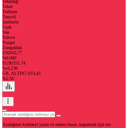
Tekirdağ
Tokat
Trabzon
Tunceli
Şanlıurfa
Uşak
Van
Yalova
Yozgat
Zonguldak
USD
43,77
%0.080
EURO
51,74
%-0.230
GR. ALTIN
7.033,43
%2.56
Aradığınız kelimeyi yazın ve entera basın, kapatmak için esc