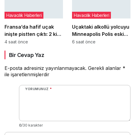
Havacılık Haberleri
Havacılık Haberleri
Fransa’da hafif uçak
Uçaktaki alkollü yolcuyu
inişte pistten çıktı: 2 kişi
Minneapolis Polis eski
yaralandı
şefi ve iki polis memuru
4 saat önce
6 saat önce
etkisiz hale getirdi
Bir Cevap Yaz
E-posta adresiniz yayınlanmayacak.
Gerekli alanlar
*
ile işaretlenmişlerdir
YORUMUNUZ
*
0
/30 karakter