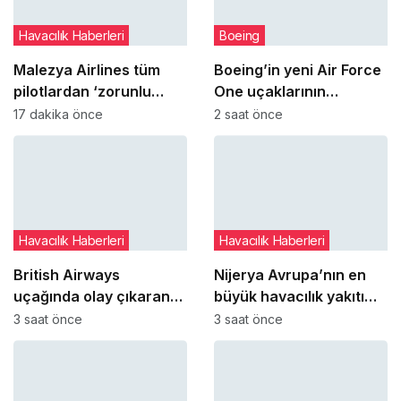
Havacılık Haberleri
Boeing
Malezya Airlines tüm
Boeing’in yeni Air Force
pilotlardan ‘zorunlu
One uçaklarının
uyuşturucu testi’ istedi:
teslimatı iç tasarım
17 dakika önce
2 saat önce
Sırada kabin memurları
sorunları yüzünden
var
gecikiyor
Havacılık Haberleri
Havacılık Haberleri
British Airways
Nijerya Avrupa’nın en
uçağında olay çıkaran
büyük havacılık yakıtı
yolcu kelepçelenerek
tedarikçisi oldu
3 saat önce
3 saat önce
uçaktan indirildi