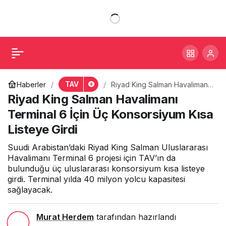
Riyad King Salman
+
-
0
Paylaş
Havalimanı Terminal 6
İçin Üç Konsorsiyum
TAV
Haberler
Riyad King Salman Havalimanı
Terminal 6 İçin Üç
Riyad King Salman Havalimanı
Kısa Listeye Girdi
Konsorsiyum Kısa Listeye Girdi
Terminal 6 İçin Üç Konsorsiyum Kısa
Listeye Girdi
Suudi Arabistan’daki Riyad King Salman Uluslararası
Havalimanı Terminal 6 projesi için TAV’ın da
bulunduğu üç uluslararası konsorsiyum kısa listeye
girdi. Terminal yılda 40 milyon yolcu kapasitesi
sağlayacak.
Murat Herdem
tarafından hazırlandı