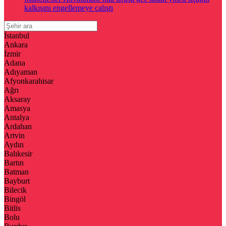
kalkışını engellemeye çalıştı
İstanbul
Ankara
İzmir
Adana
Adıyaman
Afyonkarahisar
Ağrı
Aksaray
Amasya
Antalya
Ardahan
Artvin
Aydın
Balıkesir
Bartın
Batman
Bayburt
Bilecik
Bingöl
Bitlis
Bolu