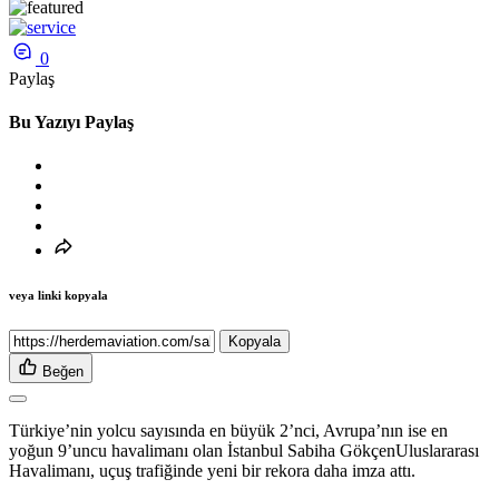
0
Paylaş
Bu Yazıyı Paylaş
veya linki kopyala
Kopyala
Beğen
T
ürkiye’nin yolcu sayısında en büyük 2’nci, Avrupa’nın ise en
yoğun 9’uncu havalimanı olan İstanbul Sabiha Gökçen
Uluslararası
Havalimanı
, uçuş trafiğinde yeni bir rekora daha imza attı.