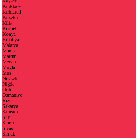
Kayseri
Kırıkkale
Kırklareli
Kırşehir
Kilis
Kocaeli
Konya
Kütahya
Malatya
Manisa
Mardin
Mersin
Muğla
Muş
Nevşehir
Niğde
Ordu
Osmaniye
Rize
Sakarya
Samsun
Siirt
Sinop
Sivas
Şırnak