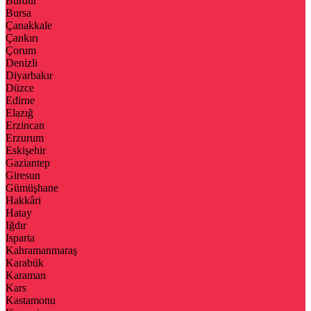
Burdur
Bursa
Çanakkale
Çankırı
Çorum
Denizli
Diyarbakır
Düzce
Edirne
Elazığ
Erzincan
Erzurum
Eskişehir
Gaziantep
Giresun
Gümüşhane
Hakkâri
Hatay
Iğdır
Isparta
Kahramanmaraş
Karabük
Karaman
Kars
Kastamonu