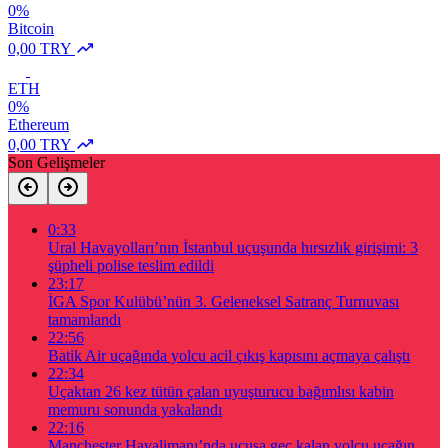
0%
Bitcoin
0,00 TRY
ETH
0%
Ethereum
0,00 TRY
Son Gelişmeler
0:33
Ural Havayolları’nın İstanbul uçuşunda hırsızlık girişimi: 3
şüpheli polise teslim edildi
23:17
İGA Spor Kulübü’nün 3. Geleneksel Satranç Turnuvası
tamamlandı
22:56
Batik Air uçağında yolcu acil çıkış kapısını açmaya çalıştı
22:34
Uçaktan 26 kez tütün çalan uyuşturucu bağımlısı kabin
memuru sonunda yakalandı
22:16
Manchester Havalimanı’nda uçuşa geç kalan yolcu uçağın