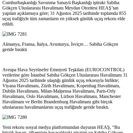
Cumhurbaşkanlığı Savunma Sanayii Başkanlığı iştiraki Sabiha
Gökçen Uluslararası Havalimanı Meydan Otoritesi
HEAŞ’tan
yapılan açıklamaya göre; 31 Ağustos 2025 tarihinde toplamda 855
uçuş trafiğiyle
tüm zamanların en yüksek
günlük uçuş rekoru elde
edildi.
Almanya, Fransa, İtalya, Avusturya, İsviçre… Sabiha Gökçen
geride bıraktı
Avrupa Hava Seyrüsefer Emniyeti Teşkilatı (EUROCONTROL)
verilerine göre İstanbul Sabiha Gökçen Uluslararası
Havalimanı
31
Ağustos 2025 tarihinde
ulaştığı
günlük uçuş rekoruyla birlikte
;
Viyana Havalimanı, Zürih Havalimanı, Kopenhag Havalimanı,
Dublin Havalimanı, Milan-
Malpensa
Havalimanı, Paris-
Orly
Havalimanı, Oslo Havalimanı, Lizbon Havalimanı, Manchester
Havalimanı ve Berlin Brandenburg Havalimanı gibi birçok
uluslararası havalimanlarını uçuş trafiğinde geride bıraktı.
Yeni rekoru sosyal medya platformundan duyuran HEAŞ, “Bu
büyük başarı, ülkemizin havacılıktaki gücünü ve Sabiha Gökçen