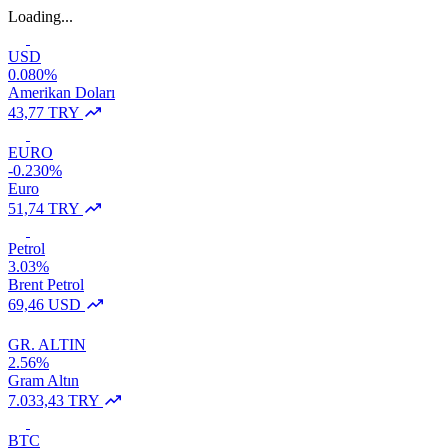
Loading...
USD
0.080%
Amerikan Doları
43,77 TRY
EURO
-0.230%
Euro
51,74 TRY
Petrol
3.03%
Brent Petrol
69,46 USD
GR. ALTIN
2.56%
Gram Altın
7.033,43 TRY
BTC