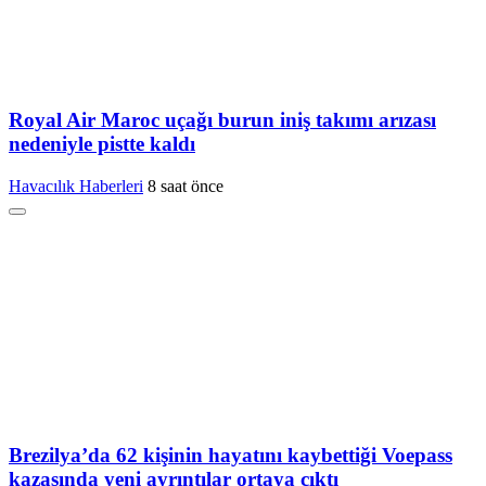
Royal Air Maroc uçağı burun iniş takımı arızası
nedeniyle pistte kaldı
Havacılık Haberleri
8 saat önce
Brezilya’da 62 kişinin hayatını kaybettiği Voepass
kazasında yeni ayrıntılar ortaya çıktı