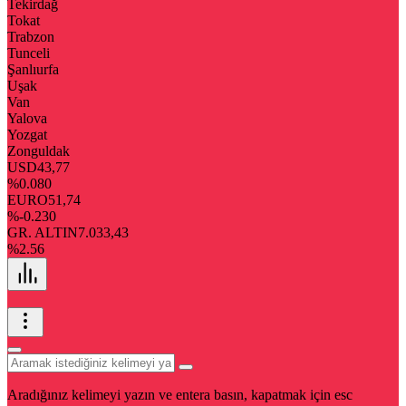
Tekirdağ
Tokat
Trabzon
Tunceli
Şanlıurfa
Uşak
Van
Yalova
Yozgat
Zonguldak
USD
43,77
%0.080
EURO
51,74
%-0.230
GR. ALTIN
7.033,43
%2.56
Aradığınız kelimeyi yazın ve entera basın, kapatmak için esc