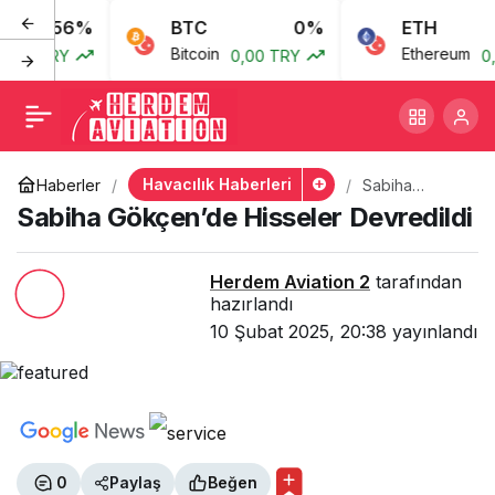
2.56%
BTC
0%
ETH
Sabiha Gökçen’de
+
-
0
Bitcoin
Ethereum
3 TRY
0,00 TRY
0,00
Hisseler Devredildi
Havacılık Haberleri
Haberler
Sabiha
Gökçen’de
Sabiha Gökçen’de Hisseler Devredildi
Hisseler
Devredildi
Herdem Aviation 2
tarafından
hazırlandı
10 Şubat 2025, 20:38
yayınlandı
0
Paylaş
Beğen