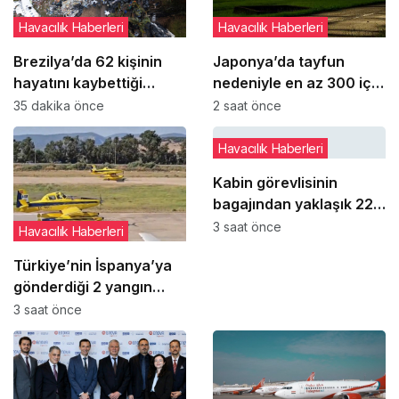
Havacılık Haberleri
Havacılık Haberleri
Brezilya’da 62 kişinin
Japonya’da tayfun
hayatını kaybettiği
nedeniyle en az 300 iç
Voepass kazasında yeni
hat seferi iptal edildi
35 dakika önce
2 saat önce
ayrıntılar ortaya çıktı
Havacılık Haberleri
Kabin görevlisinin
bagajından yaklaşık 22
bin dolarlık şarap çıktı
3 saat önce
Havacılık Haberleri
Türkiye’nin İspanya’ya
gönderdiği 2 yangın
söndürme uçağı
3 saat önce
görevini tamamlayarak
yurda döndü