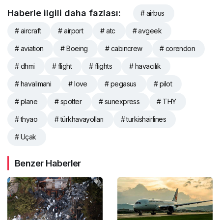
Haberle ilgili daha fazlası:
# airbus
# aircraft
# airport
# atc
# avgeek
# aviation
# Boeing
# cabincrew
# corendon
# dhmi
# flight
# flights
# havacılık
# havalimani
# love
# pegasus
# pilot
# plane
# spotter
# sunexpress
# THY
# thyao
# türkhavayolları
# turkishairlines
# Uçak
Benzer Haberler