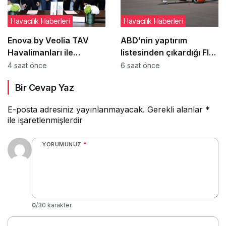
Havacılık Haberleri
Havacılık Haberleri
Enova by Veolia TAV
ABD’nin yaptırım
Havalimanları ile
listesinden çıkardığı Fly
Türkiye’deki Enerji
Baghdad ile ilgili
4 saat önce
6 saat önce
Performans
detaylar ortaya çıktı
Bir Cevap Yaz
Sözleşmelerine imza attı
E-posta adresiniz yayınlanmayacak.
Gerekli alanlar
*
ile işaretlenmişlerdir
YORUMUNUZ
*
0
/30 karakter