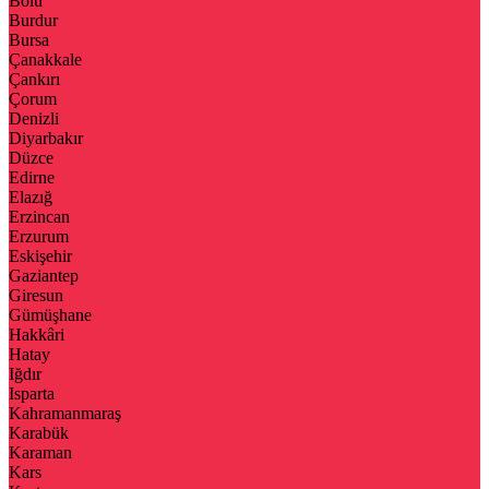
Bolu
Burdur
Bursa
Çanakkale
Çankırı
Çorum
Denizli
Diyarbakır
Düzce
Edirne
Elazığ
Erzincan
Erzurum
Eskişehir
Gaziantep
Giresun
Gümüşhane
Hakkâri
Hatay
Iğdır
Isparta
Kahramanmaraş
Karabük
Karaman
Kars