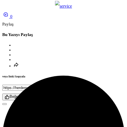
0
Paylaş
Bu Yazıyı Paylaş
veya linki kopyala
Kopyala
Beğen
TBMM Plan ve Bütçe Komisyonu Başkanı ve AK
Parti Samsun Milletvekili Dr. Mehmet Muş, Samsun-