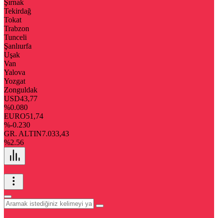
Şırnak
Tekirdağ
Tokat
Trabzon
Tunceli
Şanlıurfa
Uşak
Van
Yalova
Yozgat
Zonguldak
USD
43,77
%0.080
EURO
51,74
%-0.230
GR. ALTIN
7.033,43
%2.56