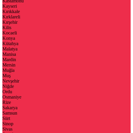
Kastamonu
Kayseri
Kırıkkale
Kırklareli
Kırşehir
Kilis
Kocaeli
Konya
Kütahya
Malatya
Manisa
Mardin
Mersin
Muğla
Muş
Nevşehir
Niğde
Ordu
Osmaniye
Rize
Sakarya
Samsun
Siirt
Sinop
Sivas