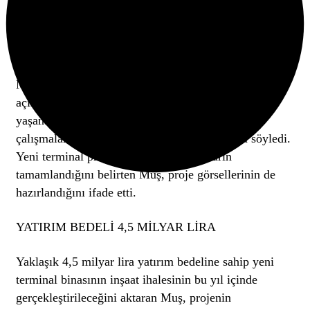
Çarşamba Uluslararası Havalimanı’na yeni terminal
binası yapılmasının 2026 Yatırım Programı’na
alındığını bildirdi.
Mehmet Muş, Samsun Medya Grubu’na yaptığı
açıklamada, mevcut terminal binasında uzun süredir
yaşanan fiziki yetersizlikler nedeniyle yenileme
çalışmalarının bir süredir gündemde olduğunu söyledi.
Yeni terminal projesine ilişkin hazırlıkların
tamamlandığını belirten Muş, proje görsellerinin de
hazırlandığını ifade etti.
YATIRIM BEDELİ 4,5 MİLYAR LİRA
Yaklaşık 4,5 milyar lira yatırım bedeline sahip yeni
terminal binasının inşaat ihalesinin bu yıl içinde
gerçekleştirileceğini aktaran Muş, projenin