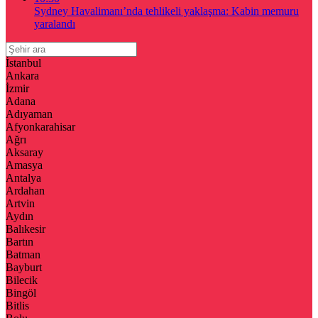
Sydney Havalimanı’nda tehlikeli yaklaşma: Kabin memuru
yaralandı
İstanbul
Ankara
İzmir
Adana
Adıyaman
Afyonkarahisar
Ağrı
Aksaray
Amasya
Antalya
Ardahan
Artvin
Aydın
Balıkesir
Bartın
Batman
Bayburt
Bilecik
Bingöl
Bitlis