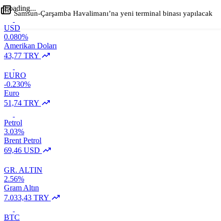
Loading...
Samsun-Çarşamba Havalimanı’na yeni terminal binası yapılacak
USD
0.080%
+
-
0
Paylaş
Amerikan Doları
43,77 TRY
EURO
-0.230%
Euro
51,74 TRY
Petrol
3.03%
Brent Petrol
69,46 USD
GR. ALTIN
2.56%
Gram Altın
7.033,43 TRY
BTC