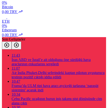
0%
Bitcoin
0,00 TRY
ETH
0%
Ethereum
0,00 TRY
Son Gelişmeler
11:43
İran ABD ve İsrail’e ait olduğunu öne sürdüğü hava
araçlarının enkazlarını sergiledi
11:07
Air India Phuket-Delhi seferindeki kaptan pilotun uyuşturucu
testinin pozitif çıktığı iddia edildi
10:47
Fransa’da ULM tipi hava aracı ayçiçeği tarlasına ‘paraşüt
sistemini’ açarak indi
10:34
Cebu Pacific uçağının burun iniş takımı pist dönüşünde çim
alana çıktı
10:30