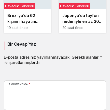
Havacılık Haberleri
Havacılık Haberleri
Brezilya’da 62
Japonya’da tayfun
kişinin hayatını
nedeniyle en az 300
kaybettiği Voepass
iç hat seferi iptal
19 saat önce
20 saat önce
kazasında yeni
edildi
ayrıntılar ortaya çıktı
Bir Cevap Yaz
E-posta adresiniz yayınlanmayacak.
Gerekli alanlar
*
ile işaretlenmişlerdir
YORUMUNUZ
*