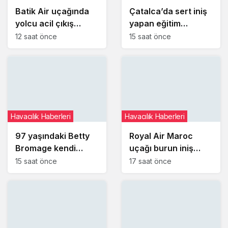
Batik Air uçağında
Çatalca’da sert iniş
yolcu acil çıkış
yapan eğitim
kapısını açmaya
uçağındaki öğrenci
12 saat önce
15 saat önce
çalıştı
pilot yaralandı
Havacılık Haberleri
Havacılık Haberleri
97 yaşındaki Betty
Royal Air Maroc
Bromage kendi
uçağı burun iniş
dünya rekorunu
takımı arızası
15 saat önce
17 saat önce
yeniden kırdı
nedeniyle pistte
kaldı