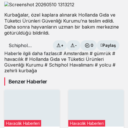
Kurbağalar, özel kaplara alınarak Hollanda Gıda ve
Tüketici Ürünleri Güvenliği Kurumu’na teslim edildi.
Daha sonra hayvanların uzman bir bakım merkezine
götürüldüğü bildirildi.
Schiphol
+
-
0
Paylaş
Havalimanı
Haberle ilgili daha fazlası:
# Amsterdam
# gümrük
#
tuvaletinde
havacılık
# Hollanda Gıda ve Tüketici Ürünleri
zehirli
Güvenliği Kurumu
# Schiphol Havalimanı
# yolcu
#
kurbağalar
zehirli kurbağa
bulundu
Benzer Haberler
Havacılık Haberleri
Havacılık Haberleri