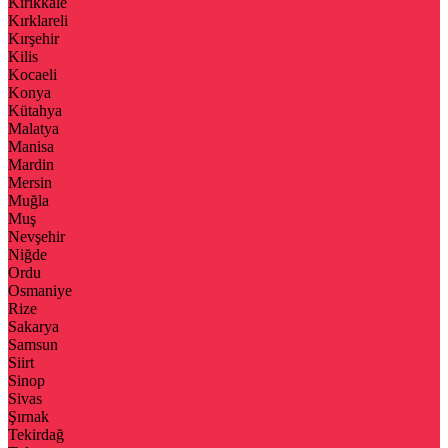
Kırıkkale
Kırklareli
Kırşehir
Kilis
Kocaeli
Konya
Kütahya
Malatya
Manisa
Mardin
Mersin
Muğla
Muş
Nevşehir
Niğde
Ordu
Osmaniye
Rize
Sakarya
Samsun
Siirt
Sinop
Sivas
Şırnak
Tekirdağ