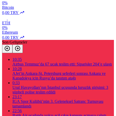
0%
Bitcoin
0,00 TRY
ETH
0%
Ethereum
0,00 TRY
Son Gelişmeler
10:35
Airbus Temmuz’da 67 uçak teslim etti: Siparişler 204’e ulaştı
10:28
AJet’in Ankara-St. Petersburg seferleri sonrası Ankara ve
Kapadokya için Rusya’da tanıtım atağı
0:33
Ural Havayolları’nın İstanbul uçuşunda hırsızlık girişimi: 3
şüpheli polise teslim edildi
23:17
İGA Spor Kulübü’nün 3. Geleneksel Satranç Turnuvası
tamamlandı
22:56
Batik Air uçağında yolcu acil çıkış kapısını açmaya çalıştı