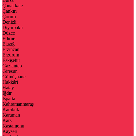
Bursa
Çanakkale
Çankırı
Çorum
Denizli
Diyarbakır
Düzce
Edirne
Elazığ
Erzincan
Erzurum
Eskişehir
Gaziantep
Giresun
Gümüşhane
Hakkâri
Hatay
Iğdır
Isparta
Kahramanmaraş
Karabük
Karaman
Kars
Kastamonu
Kayseri