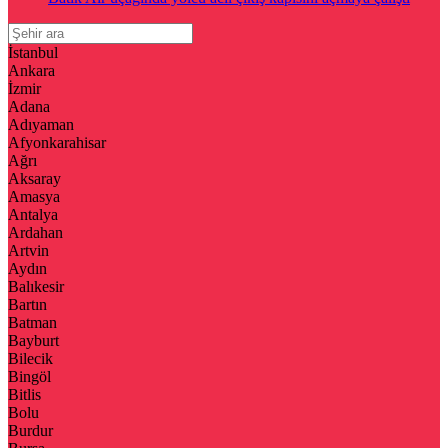
İstanbul
Ankara
İzmir
Adana
Adıyaman
Afyonkarahisar
Ağrı
Aksaray
Amasya
Antalya
Ardahan
Artvin
Aydın
Balıkesir
Bartın
Batman
Bayburt
Bilecik
Bingöl
Bitlis
Bolu
Burdur