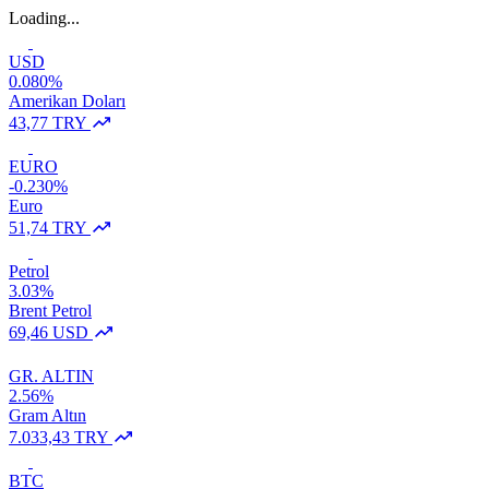
Loading...
USD
0.080%
Amerikan Doları
43,77 TRY
EURO
-0.230%
Euro
51,74 TRY
Petrol
3.03%
Brent Petrol
69,46 USD
GR. ALTIN
2.56%
Gram Altın
7.033,43 TRY
BTC