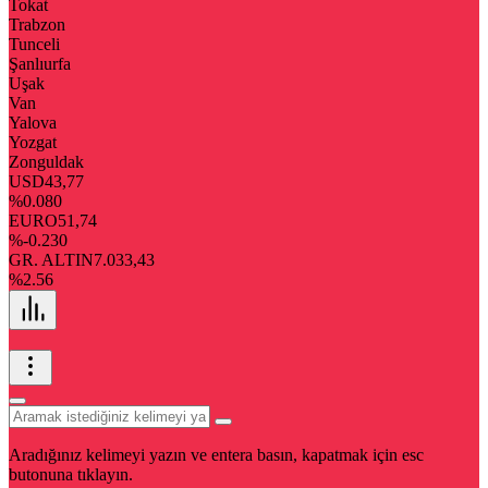
Tokat
Trabzon
Tunceli
Şanlıurfa
Uşak
Van
Yalova
Yozgat
Zonguldak
USD
43,77
%0.080
EURO
51,74
%-0.230
GR. ALTIN
7.033,43
%2.56
Aradığınız kelimeyi yazın ve entera basın, kapatmak için esc
butonuna tıklayın.