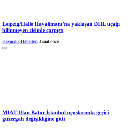
Leipzig/Halle Havalimanı’na yaklaşan DHL uçağı
bilinmeyen cisimle çarpıştı
Havacılık Haberleri
3 saat önce
MIAT Ulan Batur-İstanbul uçuşlarında geçici
güzergah değişikliğine gitti