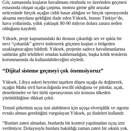
Göç zamanında kuşların havalimanı etrafında ve üzerinden geçmesi
esnasında oluşan uçağa çarpma, motora girme gibi arızalar
neticesinde birçok uçağın ciddi hasar aldığını ve birçok operasyonda
aksama meydana geldiğini ifade eden Yüksek, bunun Türkiye’de,
hava yollarında, yıllık yaklaşık 80-90 milyon dolara zarara neden
olduğunu kaydetti.
Yüksek, proje kapsamındaki iki dronun çıkardığı ses ve ışıkla bir
nevi “çobanlık” görevi üstlenerek göçmen kuşları o bölgeden
uzaklaştıracağını bildirdi. Yüksek, projenin sadece havalimanlarına
saldırılar gibi tehditleri ortadan kaldırmadığını, başka kritik tesislerin
korunmasında da kullanılabileceğini söyledi.
“Dijital sisteme geçmeyi çok önemsiyoruz”
Yüksek, Libya askeri heyetini taşırken düşen uçağa da değinerek,
uçağın Malta sivil havacılığında tescilli olduğuna ve pilotlar, uçak,
denetlemeler ve her türlü operasyonun söz konusu ülkeden
yürütüldüğüne dikkati çekti.
Temsil şirketinin uçuş izni alabilmesi için uçuşa elverişlilik ve sigorta
evrakı alması gerektiğini vurgulayan Yüksek, şu ifadeleri kullandı:
“Bunları zaten almadan, bunlarda bir kontrol yapılmadan uçuş izni
verilmiyor. Dolayısıyla bunlara bakıldığı zaman zaten bir sıkıntı yok.