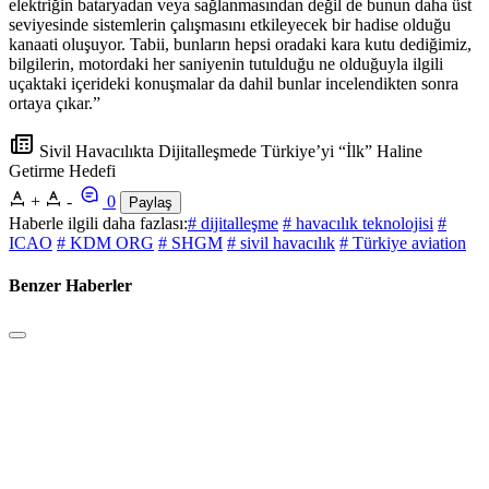
elektriğin bataryadan veya sağlanmasından değil de bunun daha üst
seviyesinde sistemlerin çalışmasını etkileyecek bir hadise olduğu
kanaati oluşuyor. Tabii, bunların hepsi oradaki kara kutu dediğimiz,
bilgilerin, motordaki her saniyenin tutulduğu ne olduğuyla ilgili
uçaktaki içerideki konuşmalar da dahil bunlar incelendikten sonra
ortaya çıkar.”
Sivil Havacılıkta Dijitalleşmede Türkiye’yi “İlk” Haline
Getirme Hedefi
+
-
0
Paylaş
Haberle ilgili daha fazlası:
# dijitalleşme
# havacılık teknolojisi
#
ICAO
# KDM ORG
# SHGM
# sivil havacılık
# Türkiye aviation
Benzer Haberler