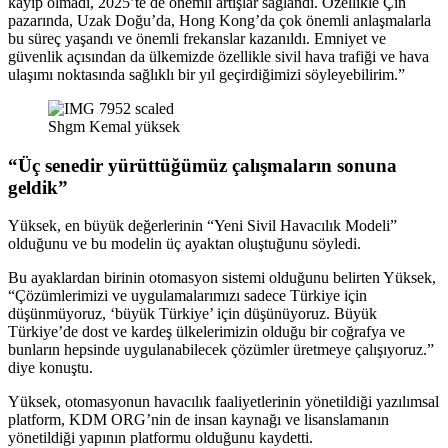
kayıp olmadı, 2025’te de önemli artışlar sağlandı. Özellikle Çin
pazarında, Uzak Doğu’da, Hong Kong’da çok önemli anlaşmalarla
bu süreç yaşandı ve önemli frekanslar kazanıldı. Emniyet ve
güvenlik açısından da ülkemizde özellikle sivil hava trafiği ve hava
ulaşımı noktasında sağlıklı bir yıl geçirdiğimizi söyleyebilirim.”
Shgm Kemal yüksek
“Üç senedir yürüttüğümüz çalışmaların sonuna
geldik”
Yüksek, en büyük değerlerinin “Yeni Sivil Havacılık Modeli”
olduğunu ve bu modelin üç ayaktan oluştuğunu söyledi.
Bu ayaklardan birinin otomasyon sistemi olduğunu belirten Yüksek,
“Çözümlerimizi ve uygulamalarımızı sadece Türkiye için
düşünmüyoruz, ‘büyük Türkiye’ için düşünüyoruz. Büyük
Türkiye’de dost ve kardeş ülkelerimizin olduğu bir coğrafya ve
bunların hepsinde uygulanabilecek çözümler üretmeye çalışıyoruz.”
diye konuştu.
Yüksek, otomasyonun havacılık faaliyetlerinin yönetildiği yazılımsal
platform, KDM ORG’nin de insan kaynağı ve lisanslamanın
yönetildiği yapının platformu olduğunu kaydetti.