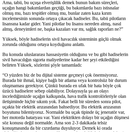
Ama, tabii, bu uçuşa elverişlilik demek bunun bakım süreçleri,
uçağın hangi bakımlardan geçtiği, bu bakımlarda bazı istisnalar
olmuş mu, bazı tespitler olmuş mu, bunlar zaten kaza kırım
incelemesinin sonunda ortaya çıkacak hadiseler. Bu, tabii pilotların
lisansına kadar gider. Yani pilotlar bu lisansı nereden almış, nasıl
almış, deneyimleri ne, başka kazaları var mı, sağlık raporları ne?”
Yüksek, böyle hadiselerin sivil havacılık sisteminin güçlü olmak
zorunda olduğunu ortaya koyduğunu anlattı.
Bu konuda uluslararası hassasiyetin olduğunu ve bu gibi hadiselerin
sivil havacılığın sigorta maliyetlerine kadar her şeyi etkilediğini
belirten Yüksek, sözlerini şöyle tamamladı:
“O yüzden biz de bu dijital sisteme geçmeyi çok önemsiyoruz.
Burada bir ihmal, kişiye bağlı bir atlama veya kontrolsüz bir durum
oluşmaması gerekiyor. Çünkü burada en ufak bir hata böyle çok
üzücü hadiselere sebep olabiliyor. Dolayısıyla şu an olayı
incelediğimizde uçağın kalkışında, hava trafik kontrolörleriyle olan
iletişiminde hiçbir sıkıntı yok. Fakat belli bir süreden sonra pilot,
uçakta bir elektrik arızasından bahsediyor. Bu elektrik arızasının
boyutunu bilemiyoruz. Normalde bu uçak tipinde üç jeneratör var,
her motorda bataryası var. Yani elektrikten dolayı bir uçağın düşmesi
söz konusu değil normalde. Ama son 2-3 dakikada telsiz
konuşmasında da bir cızırdama duyuluyor. Demek ki orada