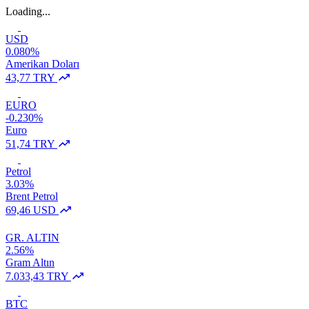
Loading...
USD
0.080%
Amerikan Doları
43,77 TRY
EURO
-0.230%
Euro
51,74 TRY
Petrol
3.03%
Brent Petrol
69,46 USD
GR. ALTIN
2.56%
Gram Altın
7.033,43 TRY
BTC