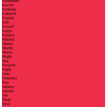
Kastamonu
Kayseri
Kırıkkale
Kırklareli
Kırşehir
Kilis
Kocaeli
Konya
Kütahya
Malatya
Manisa
Mardin
Mersin
Muğla
Muş
Nevşehir
Niğde
Ordu
Osmaniye
Rize
Sakarya
Samsun
Siirt
Sinop
Sivas