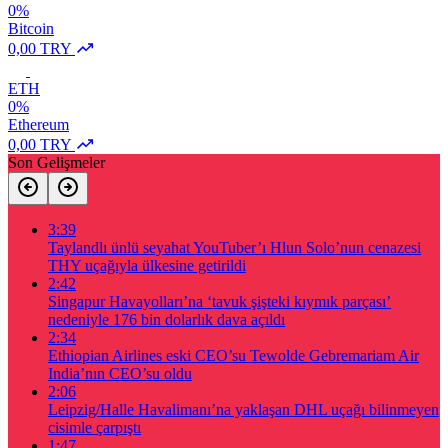
0%
Bitcoin
0,00 TRY
ETH
0%
Ethereum
0,00 TRY
Son Gelişmeler
3:39
Taylandlı ünlü seyahat YouTuber’ı Hlun Solo’nun cenazesi
THY uçağıyla ülkesine getirildi
2:42
Singapur Havayolları’na ‘tavuk şişteki kıymık parçası’
nedeniyle 176 bin dolarlık dava açıldı
2:34
Ethiopian Airlines eski CEO’su Tewolde Gebremariam Air
India’nın CEO’su oldu
2:06
Leipzig/Halle Havalimanı’na yaklaşan DHL uçağı bilinmeyen
cisimle çarpıştı
1:47