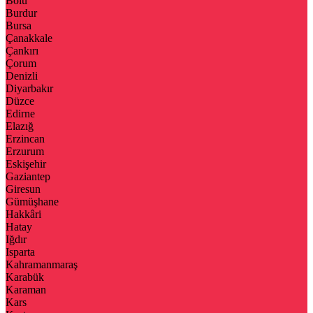
Bolu
Burdur
Bursa
Çanakkale
Çankırı
Çorum
Denizli
Diyarbakır
Düzce
Edirne
Elazığ
Erzincan
Erzurum
Eskişehir
Gaziantep
Giresun
Gümüşhane
Hakkâri
Hatay
Iğdır
Isparta
Kahramanmaraş
Karabük
Karaman
Kars