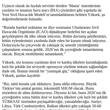
Üçüncü olarak da faydalı servisler denilen ‘Mania’ sistemlerinin
yazılımı ve insansız hava aracı (İHA) çözümleri gibi yapılarla da
Yeni Sivil Havacılık Modeli’ni tanımladıklarını belirten Yüksek, şu
değerlendirmede bulundu:
“Burada hareket noktamız ne diye sorarsanız Uluslararası Sivil
Havacılık Örgütünün (ICAO) dijitalleşme hedefini her açıdan
gerçekleştiren ilk ülke olmak istiyoruz. Bütün davranış şekillerimizi,
bütün eylemlerimizi yazılımla ifade eden bir kurum olmak istiyoruz.
Dolayısıyla bu çerçevede de yaklaşık üç senedir yürüttüğümüz
çalışmaların sonuna geldik. 2026’nın ilk çeyreğinde tamamlanmış
olacak. Birçok modülümüz tamamlandı.”
Yüksek, söz konusu yazılımın dost ve kardeş ülkelere kurulduğunda
hızlı bir şekilde üst seviyede operasyon yürütme imkanı sağlandığını
ifade etti. Bunun önemli bir “yumuşak güç” olduğuna işaret eden
Yüksek, şunları kaydetti:
“Biz, tabii burada çok iddialıyız. Şunu iddia ediyoruz. Büyük
Türkiye’nin amiral gemisi, lokomotifi SHGM olacak. Bunu
söylerken de altını dolduruyoruz. Diyoruz ki biz, bunu 2026’nın ilk
çeyreğinden sonra bütün dost ve kardeş ülkelere çok hızlı bir şekilde
TÜRKSAT üzerinden paylaşabileceğiz, yansıtabileceğiz. Suriye,
Libya, Türk Cumhuriyetleri, Balkan ülkeleri gibi yaklaşık 50-60