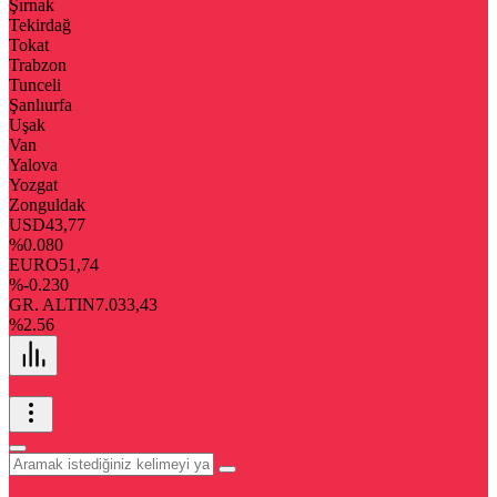
Şırnak
Tekirdağ
Tokat
Trabzon
Tunceli
Şanlıurfa
Uşak
Van
Yalova
Yozgat
Zonguldak
USD
43,77
%0.080
EURO
51,74
%-0.230
GR. ALTIN
7.033,43
%2.56