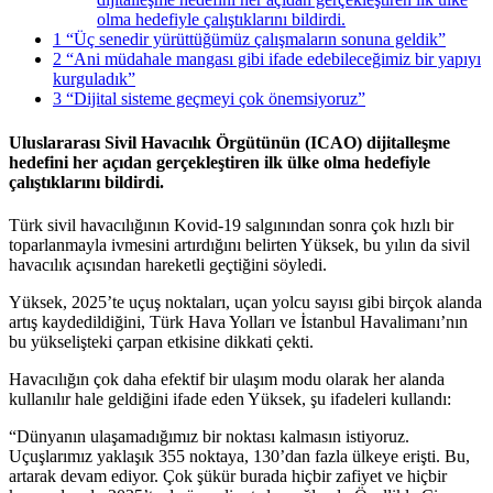
olma hedefiyle çalıştıklarını bildirdi.
1
“Üç senedir yürüttüğümüz çalışmaların sonuna geldik”
2
“Ani müdahale mangası gibi ifade edebileceğimiz bir yapıyı
kurguladık”
3
“Dijital sisteme geçmeyi çok önemsiyoruz”
Uluslararası Sivil Havacılık Örgütünün (ICAO) dijitalleşme
hedefini her açıdan gerçekleştiren ilk ülke olma hedefiyle
çalıştıklarını bildirdi.
Türk sivil havacılığının Kovid-19 salgınından sonra çok hızlı bir
toparlanmayla ivmesini artırdığını belirten Yüksek, bu yılın da sivil
havacılık açısından hareketli geçtiğini söyledi.
Yüksek, 2025’te uçuş noktaları, uçan yolcu sayısı gibi birçok alanda
artış kaydedildiğini, Türk Hava Yolları ve İstanbul Havalimanı’nın
bu yükselişteki çarpan etkisine dikkati çekti.
Havacılığın çok daha efektif bir ulaşım modu olarak her alanda
kullanılır hale geldiğini ifade eden Yüksek, şu ifadeleri kullandı:
“Dünyanın ulaşamadığımız bir noktası kalmasın istiyoruz.
Uçuşlarımız yaklaşık 355 noktaya, 130’dan fazla ülkeye erişti. Bu,
artarak devam ediyor. Çok şükür burada hiçbir zafiyet ve hiçbir