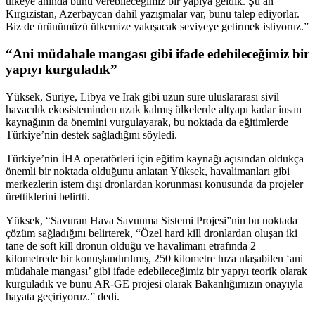
ülkeye anında bunu verebileceğimiz bir yapıya geldik. Şu an
Kırgızistan, Azerbaycan dahil yazışmalar var, bunu talep ediyorlar.
Biz de ürünümüzü ülkemize yakışacak seviyeye getirmek istiyoruz.”
“Ani müdahale mangası gibi ifade edebileceğimiz bir
yapıyı kurguladık”
Yüksek, Suriye, Libya ve Irak gibi uzun süre uluslararası sivil
havacılık ekosisteminden uzak kalmış ülkelerde altyapı kadar insan
kaynağının da önemini vurgulayarak, bu noktada da eğitimlerde
Türkiye’nin destek sağladığını söyledi.
Türkiye’nin İHA operatörleri için eğitim kaynağı açısından oldukça
önemli bir noktada olduğunu anlatan Yüksek, havalimanları gibi
merkezlerin istem dışı dronlardan korunması konusunda da projeler
ürettiklerini belirtti.
Yüksek, “Savuran Hava Savunma Sistemi Projesi”nin bu noktada
çözüm sağladığını belirterek, “Özel hard kill dronlardan oluşan iki
tane de soft kill dronun olduğu ve havalimanı etrafında 2
kilometrede bir konuşlandırılmış, 250 kilometre hıza ulaşabilen ‘ani
müdahale mangası’ gibi ifade edebileceğimiz bir yapıyı teorik olarak
kurguladık ve bunu AR-GE projesi olarak Bakanlığımızın onayıyla
hayata geçiriyoruz.” dedi.