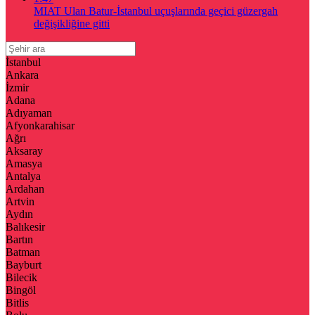
MIAT Ulan Batur-İstanbul uçuşlarında geçici güzergah
değişikliğine gitti
İstanbul
Ankara
İzmir
Adana
Adıyaman
Afyonkarahisar
Ağrı
Aksaray
Amasya
Antalya
Ardahan
Artvin
Aydın
Balıkesir
Bartın
Batman
Bayburt
Bilecik
Bingöl
Bitlis