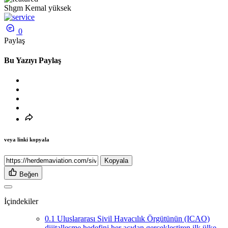
Shgm Kemal yüksek
0
Paylaş
Bu Yazıyı Paylaş
veya linki kopyala
Kopyala
Beğen
İçindekiler
0.1
Uluslararası Sivil Havacılık Örgütünün (ICAO)
dijitalleşme hedefini her açıdan gerçekleştiren ilk ülke