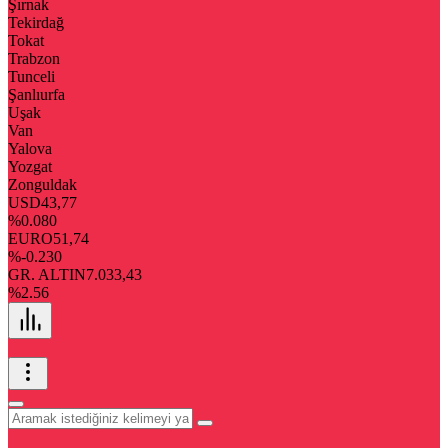
Şırnak
Tekirdağ
Tokat
Trabzon
Tunceli
Şanlıurfa
Uşak
Van
Yalova
Yozgat
Zonguldak
USD
43,77
%0.080
EURO
51,74
%-0.230
GR. ALTIN
7.033,43
%2.56