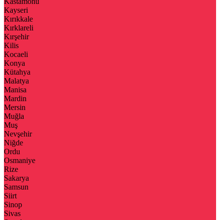
Kastamonu
Kayseri
Kırıkkale
Kırklareli
Kırşehir
Kilis
Kocaeli
Konya
Kütahya
Malatya
Manisa
Mardin
Mersin
Muğla
Muş
Nevşehir
Niğde
Ordu
Osmaniye
Rize
Sakarya
Samsun
Siirt
Sinop
Sivas