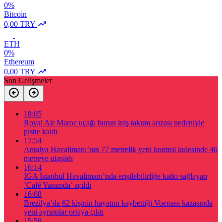
0%
Bitcoin
0,00 TRY
ETH
0%
Ethereum
0,00 TRY
Son Gelişmeler
18:05
Royal Air Maroc uçağı burun iniş takımı arızası nedeniyle
pistte kaldı
17:54
Antalya Havalimanı’nın 77 metrelik yeni kontrol kulesinde 46
metreye ulaşıldı
16:14
İGA İstanbul Havalimanı’nda erişilebilirliğe katkı sağlayan
‘Café Yanımda’ açıldı
16:08
Brezilya’da 62 kişinin hayatını kaybettiği Voepass kazasında
yeni ayrıntılar ortaya çıktı
15:59