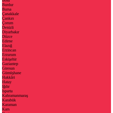
Bolu
Burdur
Bursa
Çanakkale
Çankırı
Çorum
Denizli
Diyarbakır
Düzce
Edirne
Elazığ
Erzincan
Erzurum
Eskişehir
Gaziantep
Giresun
Gümüşhane
Hakkâri
Hatay
Iğdır
Isparta
Kahramanmaraş
Karabük
Karaman
Kars