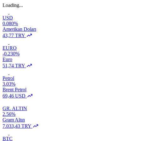
Loading...
USD
0.080%
Amerikan Doları
43,77 TRY
EURO
-0.230%
Euro
51,74 TRY
Petrol
3.03%
Brent Petrol
69,46 USD
GR. ALTIN
2.56%
Gram Altın
7.033,43 TRY
BTC