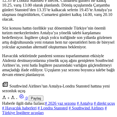
12.35’te Londra Stansted’e inecek. Cumartesi günleri ise kalkış
10.25, varış 13.00 olarak planlandı. Dönüş uçuşlarında Çarşamba
günleri Stansted’den 13.35’te kalkacak seferin 19.45’te Antalya’ya
ulaşması öngörülürken, Cumartesi günleri kalkış 14.00, varış 20.10
olacak.
Söz konusu hattın özellikle yaz döneminde Türkiye’nin önemli
turizm merkezlerinden Antalya’ya yönelik talebi karşılaması
hedefleniyor. İngiltere çıkışlı yolcu trafiğinde son yıllarda gözlenen
artış doğrultusunda yeni rotanın hem tur operatörleri hem de bireysel
yolcular açısından alternatif oluşturması bekleniyor.
Havacılık sektöründe pandemi sonrası toparlanmanın etkisiyle
Akdeniz destinasyonlarına yönelik uçuş ağını genişleten Southwind
Airlines’ın, yeni hatla İngiltere pazarındaki varlığını güçlendirmeyi
amaçladığı ifade ediliyor. Uçuşların yaz sezonu boyunca talebe bağlı
devam etmesi planlanıyor.
Southwind Airlines’tan Antalya-Londra Stansted hattına yeni
sezonluk uçuş
+
-
0
Paylaş
Haberle ilgili daha fazlası:
# 2026 yaz sezonu
# Antalya
# direkt uçuş
# Havacılık haberleri
# Londra Stansted
# Southwind Airlines
#
Türkiye İngiltere uçuşları