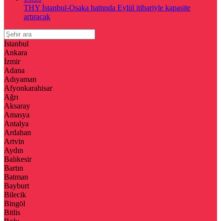
THY İstanbul-Osaka hattında Eylül itibariyle kapasite
artıracak
İstanbul
Ankara
İzmir
Adana
Adıyaman
Afyonkarahisar
Ağrı
Aksaray
Amasya
Antalya
Ardahan
Artvin
Aydın
Balıkesir
Bartın
Batman
Bayburt
Bilecik
Bingöl
Bitlis