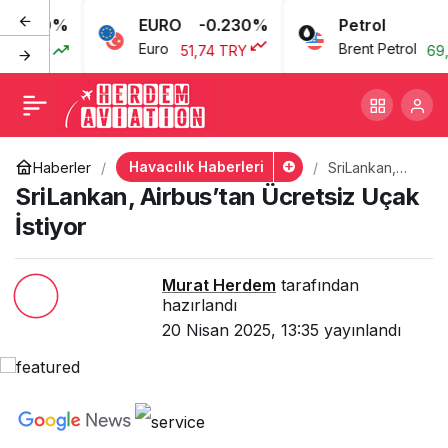
080%
EURO
-0.230%
Petrol
SriLankan, Airbus’tan
+
-
0
Euro
Brent Petrol
TRY
51,74 TRY
69,46
Ücretsiz Uçak İstiyor
Havacılık Haberleri
Haberler
SriLankan,
Airbus’tan
SriLankan, Airbus’tan Ücretsiz Uçak
Ücretsiz Uçak
İstiyor
İstiyor
Murat Herdem
tarafından
hazırlandı
20 Nisan 2025, 13:35
yayınlandı