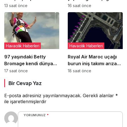
açmaya çalıştı
öğrenci pilot yaralandı
13 saat önce
16 saat önce
Havacılık Haberleri
Havacılık Haberleri
97 yaşındaki Betty
Royal Air Maroc uçağı
Bromage kendi dünya
burun iniş takımı arızası
rekorunu yeniden kırdı
nedeniyle pistte kaldı
17 saat önce
18 saat önce
Bir Cevap Yaz
E-posta adresiniz yayınlanmayacak.
Gerekli alanlar
*
ile işaretlenmişlerdir
YORUMUNUZ
*