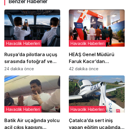
Benzer Haberler
Havacılık Haberleri
Havacılık Haberleri
Rusya’da pilotlara uçuş
HEAŞ Genel Müdürü
sırasında fotoğraf ve
Faruk Kacır’dan
video çekme yasağı
gençlere ‘başarısız olma
24 dakika önce
42 dakika önce
getirildi
hakkı’ mesajı
Havacılık Haberleri
Havacılık Haberleri
Batik Air uçağında yolcu
Çatalca’da sert iniş
acil çıkış kapısını
yapan eğitim uçağındaki