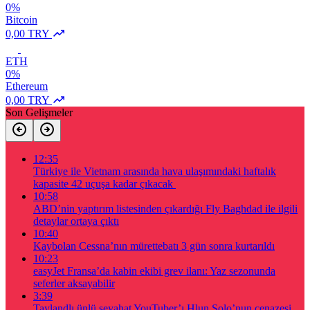
0%
Bitcoin
0,00 TRY
ETH
0%
Ethereum
0,00 TRY
Son Gelişmeler
12:35
Türkiye ile Vietnam arasında hava ulaşımındaki haftalık
kapasite 42 uçuşa kadar çıkacak
10:58
ABD’nin yaptırım listesinden çıkardığı Fly Baghdad ile ilgili
detaylar ortaya çıktı
10:40
Kaybolan Cessna’nın mürettebatı 3 gün sonra kurtarıldı
10:23
easyJet Fransa’da kabin ekibi grev ilanı: Yaz sezonunda
seferler aksayabilir
3:39
Taylandlı ünlü seyahat YouTuber’ı Hlun Solo’nun cenazesi