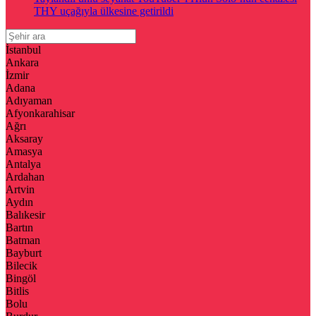
THY uçağıyla ülkesine getirildi
İstanbul
Ankara
İzmir
Adana
Adıyaman
Afyonkarahisar
Ağrı
Aksaray
Amasya
Antalya
Ardahan
Artvin
Aydın
Balıkesir
Bartın
Batman
Bayburt
Bilecik
Bingöl
Bitlis
Bolu