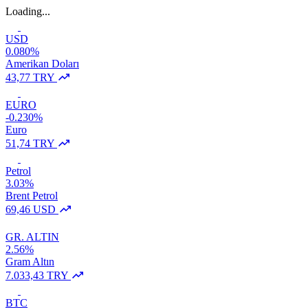
Loading...
USD
0.080%
Amerikan Doları
43,77 TRY
EURO
-0.230%
Euro
51,74 TRY
Petrol
3.03%
Brent Petrol
69,46 USD
GR. ALTIN
2.56%
Gram Altın
7.033,43 TRY
BTC