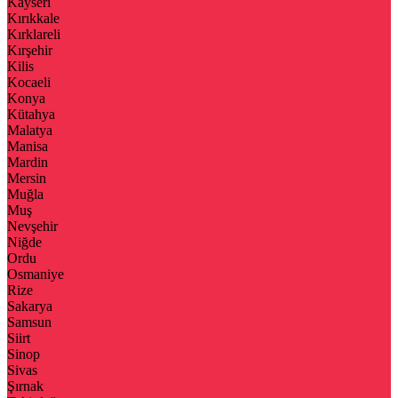
Kayseri
Kırıkkale
Kırklareli
Kırşehir
Kilis
Kocaeli
Konya
Kütahya
Malatya
Manisa
Mardin
Mersin
Muğla
Muş
Nevşehir
Niğde
Ordu
Osmaniye
Rize
Sakarya
Samsun
Siirt
Sinop
Sivas
Şırnak