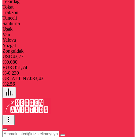
Tekirdağ
Tokat
Trabzon
Tunceli
Şanlıurfa
Uşak
Van
Yalova
Yozgat
Zonguldak
USD
43,77
%0.080
EURO
51,74
%-0.230
GR. ALTIN
7.033,43
%2.56