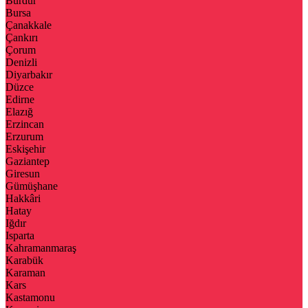
Burdur
Bursa
Çanakkale
Çankırı
Çorum
Denizli
Diyarbakır
Düzce
Edirne
Elazığ
Erzincan
Erzurum
Eskişehir
Gaziantep
Giresun
Gümüşhane
Hakkâri
Hatay
Iğdır
Isparta
Kahramanmaraş
Karabük
Karaman
Kars
Kastamonu