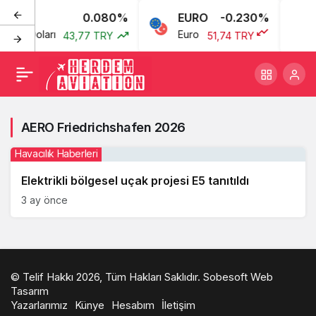
D
0.080%
EURO
-0.230%
ikan Doları
Euro
43,77 TRY
51,74 TRY
AERO Friedrichshafen 2026
Havacılık Haberleri
Elektrikli bölgesel uçak projesi E5 tanıtıldı
3 ay önce
© Telif Hakkı 2026, Tüm Hakları Saklıdır.
Sobesoft Web
Tasarım
Yazarlarımız
Künye
Hesabım
İletişim