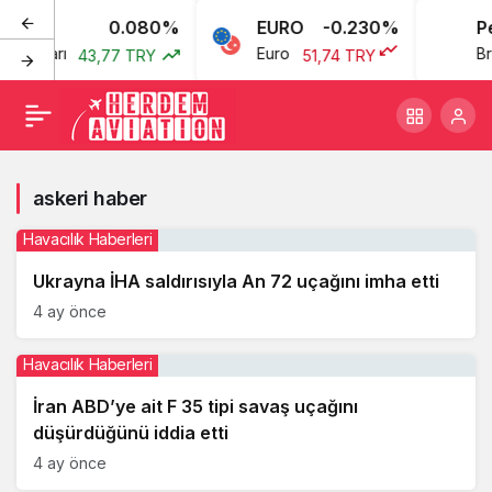
0.080%
EURO
-0.230%
Pe
n Doları
Euro
Bre
43,77 TRY
51,74 TRY
askeri haber
Havacılık Haberleri
Ukrayna İHA saldırısıyla An 72 uçağını imha etti
4 ay önce
Havacılık Haberleri
İran ABD’ye ait F 35 tipi savaş uçağını
düşürdüğünü iddia etti
4 ay önce